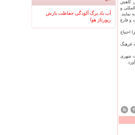
ین کاهش
لمللی و
آب
باد
برگ
آلودگی
حفاظت
بارش
 نمایند.
رپورتاژ
هوا
 و فارغ
 احتیاج
وط به فرهنگ
یت شهری