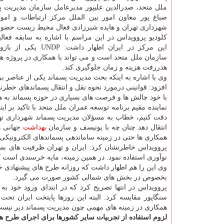
ملل متحد، صدرالدین علیپور مدیرعامل سازمان مدیریت پس
صباغ پور معاون امور بین الملل مرکز ارتباطات و امور
شهرداری تهران و هایده شیرزادی فعال محیط زیست حضور 
این مرکز در ایران اظهار داشت: 
سازمان ملل متحد است و می تواند با همکاری در پروژه ه
هدررفت هزینه و زمان جلوگیری کند.
وی با اشاره به اینکه بحث مدیریت پسماند یکی از عناصر 
افزود: قوانینی درمورد نحوه نقل و انتقال پسماندهای خطرناک
با خود چالش ها و فرصت های بسیاری در حوزه پسماند به هم
نماینده مقیم برنامه توسعه عمران ملل متحد با تاکید بر ای
انتقال دهد چنان چه با یونیسف و سازمان
بهداشت
جهانی در
همکاری ها حتی در زمینه ساماندهی پسماندهای الکترونیکی 
پروویداس خاطرنشان کرد: ایران و تهران ظرفیت های بسیار
نوآوری استفاده نمود. در همین زمینه، مایه خرسندی است که
بخصوص در بخش های شمالی کشور صورت می گیرد.
پروویداس در انتها تصریح کرد که در ابتدای ورود خود به
سنگاپور مقایسه کرد. البته این روزها پایتخت ایران ت
همکاری در زمینه های مهمی چون مدیریت پسماند دیر نیست
لزوم استفاده از تجربیات سایر کشورها برای اجرای طرح ه