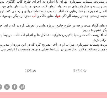
ن مدیریت پسماند شهرداری تهران با اشاره به اجرای طرح کاپ (الگوی نو
ط زیست و سازمان های مردم نهاد عنوان کرد: سخن ما با سازمان های بین ا
به علت اعمال تحریم ها و فشارهایی که اغلب به مردم صدمات زیادی وارد می کند، توجه
حیط زیستی چه در زمینه آلودگی
هوا
، منابع خاک و
آب
مجزا از دیگر موضوعات
 های کوتاه مدت و چه در طرح جامع، پروژه هایی را تعریف کردیم که برای اجرا
گر کشورها داریم.
 اظهار داشت که امضای سند همکاری با UNDP نقطه آغازیست که همراه با بالابردن ظرفیت تشکل ها و انجام اقدامات مرب
رقم بزند.
یت پسماند شهرداری تهران، او در آخر تصریح کرد که در این دوره از مدیر
2425
5
/
5.0
X