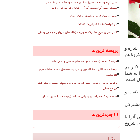
علی (ع) خود محمد (ص) دیگری است، و شگفت تر آنکه در
سیمای علی (ع)، محمد (ص) را نمایان تر می توان دید
محیط زیست قربانی خاموش جنگ است
دو توله گمشده هلیا پیدا شدند
آغاز اجرای طرح مشترک مدیریت زباله های دریایی در دریای خزر
اشاره و
پربحث ترین ها
کرونا هم
فرهنگ محیط زیست به برنامه های مذهبی راه می یابد
تکار هم
موفقیت محققان دانشگاه تهران درتوسعه نسل جدید سامانه های
های جهانی را به شما
هوشمند
ال است.
رهاسازی مرال های ارسباران در گرو بررسیهای علمی و مشارکت
جوامع محلی
لاقیت و
پیام تبریک فدراسیون جهانی تیراندازی به فدراسیون ایران
ل می شود و همکاریهای مشترکی
جدیدترین ها
آنرا با
ای شروع
تگها