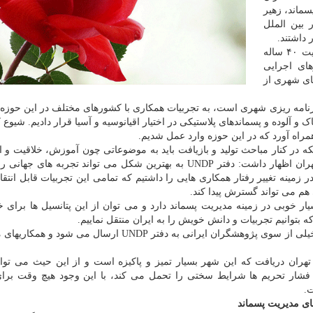
ماند، زهیر
 بین الملل
داشتند.
کلودیو پروویداس در این مراسم با اشاره به سابقه فعالیت ۴۰ ساله
UNDP یکی از بازوهای اجرایی
ای شهری از
برنامه ریزی شهری است، به تجربیات همکاری با کشورهای مختلف در این حوزه 
 و آلوده و پسماندهای پلاستیکی در اختیار اقیانوسیه و آسیا قرار دادیم. شیوع 
راه آورد که در این حوزه وارد عمل شدیم.
نکه در کنار مباحث تولید و بازیافت باید به موضوعاتی چون آموزش، خلاقیت و اب
دقت کنیم، خطاب به مسؤلان مدیریت پسماند شهرداری تهران اظهار داشت: دفتر UNDP به بهترین شکل می تواند تجربه 
 زمینه تغییر رفتار همکاری هایی را داشتیم که تمامی این تجربیات قابل انتق
هم می تواند گسترش پیدا کند.
 خوبی در زمینه مدیریت پسماند دارد و می توان از این پتانسیل ها برای خ
 بتوانیم تجربیات و دانش خویش را به ایران منتقل نماییم.
وی این را هم اظهار داشت که روزانه طرح های پیشنهادی خیلی از سوی پژوهشگران ایرانی به دفتر UNDP ارسا
 تهران دریافت که این شهر بسیار تمیز و پاکیزه است و از این حیث می توان 
حت فشار تحریم ها شرایط سختی را تحمل می کند، با این وجود هیچ وقت بر
.
ای مدیریت پسماند