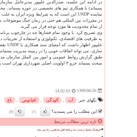
در ادامه این جلسه، صدرالدین علیپور مدیرعامل سازما
پسماند) با همکاری تیم های تخصصی در حوزه پسماند، محی
نماینده UNDP این است که به شرایط ویژه ایران 
در مقررات بین المللی هم حتی در زمان جنگ موضوعات م
از تمام محدودیت ها مورد توجه قرار می گیرند.
وی تصریح کرد: با وجود تمام فشارها چه در چارچوب برنامه
به ظرفیت های اقتصادی، تکنولوژی و استفاده از تجربیات دی
علیپور
سازی، می تواند اتفاقات خوبی را در زمینه مدیریت پسماند 
طبق گزارش روابط عمومی و امور بین الملل سازمان مدیر
مبحث پسماند جزو ۳ اولویت اصلی شهرداری تهران است و همین مساله امکان ایجاد تغییر در شرایط فعلی و بهبود وضعیت را فراهم می آورد.
1399/06/26
14:02:03
تگهای خبر:
آب
,
آلودگی
,
اقیانوس
,
باغ
این مطلب را می پسندید؟
(0)
(1)
تازه ترین مطالب مرتبط
فرهنگ محیط زیست به برنامه های مذهبی راه می یابد