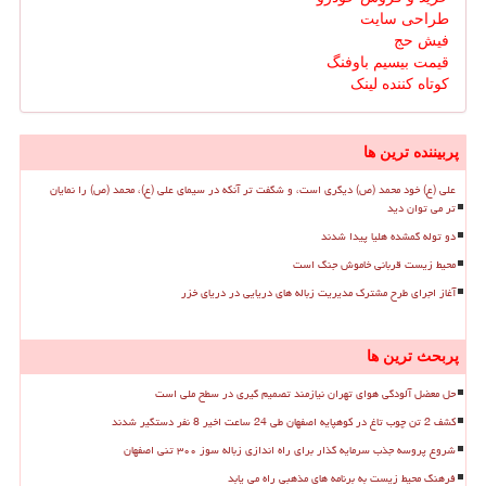
طراحی سایت
فیش حج
قیمت بیسیم باوفنگ
کوتاه کننده لینک
پربیننده ترین ها
علی (ع) خود محمد (ص) دیگری است، و شگفت تر آنکه در سیمای علی (ع)، محمد (ص) را نمایان
تر می توان دید
دو توله گمشده هلیا پیدا شدند
محیط زیست قربانی خاموش جنگ است
آغاز اجرای طرح مشترک مدیریت زباله های دریایی در دریای خزر
پربحث ترین ها
حل معضل آلودگی هوای تهران نیازمند تصمیم گیری در سطح ملی است
کشف 2 تن چوب تاغ در کوهپایه اصفهان طی 24 ساعت اخیر 8 نفر دستگیر شدند
شروع پروسه جذب سرمایه گذار برای راه اندازی زباله سوز ۳۰۰ تنی اصفهان
فرهنگ محیط زیست به برنامه های مذهبی راه می یابد