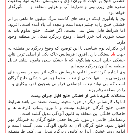
خشکی خلیج بر حیات جانوران آبزی و دوزیستان، تغذیه آنها، وضعیت
سفره های زیرزمینی و شرایط آب و هوایی منطقه و … تأثیرگذار
خواهد بود.
وی با یادآوری اینکه در دهه های گذشته مرگ میلیون ها ماهی بر اثر
خشکی خلیج را به چشم دیده است و مجدد آب بالا آمده است، افزود:
اما شرایط قابل پیش بینی نیست؛ اگر خشکی خلیج تداوم یابد به
سبب شوری آب خزر احتمال وقوع ریزگرد نمکی در منطقه وجود
دارد.
این دکترای بوم شناسی با این توضیح که وقوع ریزگرد در منطقه به
جهت
باد
بستگی دارد، افزود: فرسایش خاک یکی از اصلی ترین نتایج
خشکی خلیج است همانگونه که با خشک شدن هامون شاهد تبدیل
منطقه به کانون ریزگرد بوده ایم.
وی اشاره کرد: تغییر اقلیم، فرسایش خاک، اثر سو بر سفره های
زیرزمینی و … تنها بخشی از تبعات محیط زیستی خشکی خلیج گرگان
است که می تواند تبعات اجتماعی فراوانی همچون فقر، بیکاری و…
را در منطقه رقم بزند.
مشکلات ثانویه ناشی از خشکی خلیج قابل جبران نیست
اما یک کارشناس دیگر در حوزه محیط زیست معتقد می باشد شرایط
فعلی خلیج گرگان خوشایند نیست و با ورود پساب کارخانه ها و
فاضلاب خانگی این منطقه به کانون آلودگی تبدیل گشته است.
رمضانعلی قائمی در مورد شرایط فعلی خلیج گرگان به خبرنگار مهر
اظهار نمود: خلیج گرگان الان به کانون آلودگی تبدیل گشته است و
ادامه روند خشکی آنرا به کانون ریزگرد تبدیل می کند. ظ منطقه