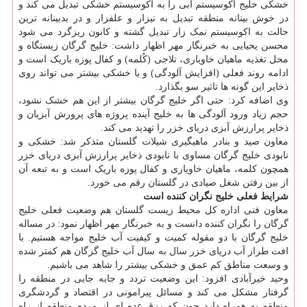
خشکی خلیج اکوسیستم آبی را به اکوسیستم خشکی تبدیل می کند و
در خوش بینانه منطقه تبدیل به نیزار و علفزار و در بدبینانه ترین
حالت به اکوسیستم نمک زار تبدیل گشته و کانون ریزگرد می شود
محسن یحیایی به خبرنگار مهر اظهار داشت: خلیج گرگان زیستگاه و
محل تغذیه ماهیان خاویاری، تلاجی (کُلمه) و کفال پوزه باریک است و
ادامه روند فعلی (افزایش آلودگی) و یا خشکی بیشتر می تواند روی
ذخایر این گونه ها تاثیر سو بگذارد.
وی اضافه کرد: حتی اگر خلیج گرگان بیشتر از این هم خشک نشود،
حجم زیاد ورود آلودگی ها به خلیج آینده پروژه های پرورش آبزیان و
ذخایر پرارزش آبزی دریای خزر را تهدید می کند.
معاون صید و بنادر ماهیگیری شیلات گلستان متذکر شد: خشکی و
نابودی خلیج گرگان مساوی با نابودی ذخایر پرارزش آبزی دریای خزر
همچون کلمه، ماهیان خاویاری و کفال پوزه باریک است و به تبعه آن
از بین رفتن شغل صیادی در گلستان رقم می خورد.
شرایط فعلی خلیج نگران کننده است
معاون فنی اداره کل محیط زیست گلستان هم وضعیت فعلی خلیج
گرگان را نگران کننده دانست و به خبرنگار مهر اظهار نمود: در مساله
خلیج گرگان با دو مقوله کمیت و کیفیت آب خلیج مواجه هستیم. با
افت طراز آب دریای خزر سال به سال آب خلیج گرگان هم کمتر شده
و وسعت مناطق کم عمق و خشکی بیشتر را شاهد می باشیم.
وحید خیرآبادی افزود: این وضعیت تردد و جابه جایی در منطقه را
گرفتار مشکل می کند و مسائل پیرامونی در اقتصاد و گردشگری
منطقه به همراه دارد چون که رزق عده ای از مردم منطقه از راه