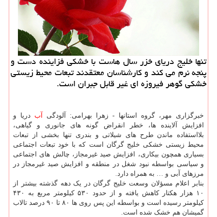
تنها خلیج دریای خزر سال هاست با خشكی فزاینده دست و
پنجه نرم می كند و كارشناسان معتقدند تبعات محیط زیستی
خشكی گوهر فیروزه ای غیر قابل جبران است.
خبرگزاری مهر، گروه استانها - زهرا بهرامی: آلودگی
آب
دریا و
افزایش آلاینده ها، خطر انقراض گونه های جانوری و گیاهی،
بلااستفاده ماندن طرح های شیلاتی و بندری تنها بخشی از تبعات
محیط زیستی خشکی خلیج گرگان است که با خود تبعات اجتماعی
بسیاری همچون بیکاری، افزایش صید غیرمجاز، چالش های اجتماعی
و سیاسی بواسطه نبود شغل در منطقه و افزایش صید غیرمجاز در
مرزهای آبی و … به همراه دارد.
بنابر اعلام مسؤلان وسعت خلیج گرگان در یک دهه گذشته بیشتر از
۱۰ هزار هکتار کاهش یافته و از حدود ۵۳۰ کیلومتر مربع به ۴۳۰
کیلومتر رسیده است و بواسطه این پس روی ها ۸۰ تا ۹۰ درصد تالاب
گمیشان هم خشک شده است.