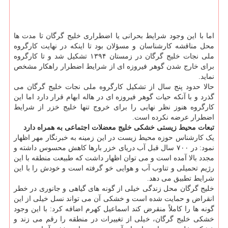
اما با این وجود شرایط بحرانی یا اضطراری خلیج گرگان تا مدت ها
محل مناقشه کارشناسان و مسؤلان بود تا اینکه در نهایت کارگروه
ملی نجات خلیج گرگان در زمستان ۱۳۹۴ تشکیل شد و تا کارگروه
برای خارج شدن گوهر فیروزه ای از شرایط اضطرار راهکار مشخص
نماید.
حالا حدود پنج سال از تشکیل کارگروه ملی نجات خلیج گرگان می
گذرد و با آنکه حیات گوهر فیروزه ای در هاله ابهام قرار دارد اما این
کارگروه هنوز نظر نهایی را برای خروج تنها خلیج خزر از شرایط
اضطرار عرضه نکرده است.
تبعات محیط زیستی خشکی خلیج معضلات اجتماعی به همراه دارد
یک کارشناس حوزه محیط زیست در این زمینه به خبرنگار مهر اظهار
نمود: در ۷۰۰ سال قبل آب دریای خزر بارها کاهش محسوس داشته و
مجدد بالا آمده است و می توان اظهار داشت که طبیعت منطقه با این
رژیم تحمیلی و تناوب آب و هوایی خو گرفته است و خودش را با این
شرایط تطبیق می دهد.
خلیج گرگان محل زندگی خیلی از گونه های گیاهی و جانوری در خطر
انقراض و حمایت شده است و خشکی آن می تواند نسل خیلی از این
گونه ها را کاملاً منقرض کند اسماعیل کهرم اضافه کرد: با این وجود
خشکی خلیج گرگان، خیلی از تغییرات در منطقه را رقم می زند و