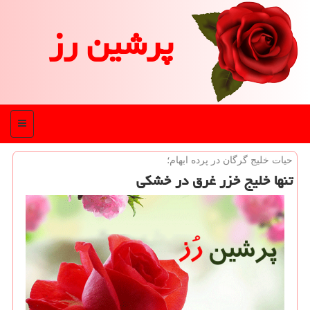
پرشین رز
منو
حیات خلیج گرگان در پرده ابهام؛
تنها خلیج خزر غرق در خشكی