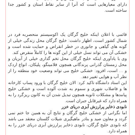
دارای معیارهایی است که آنرا از سایر نقاط استان و کشور جدا
ساخته است.
قائمی با اعلان اینکه خلیج گرگان یک اکوسیستم منحصربه فرد در
شمال کشور است، اظهار داشت: خلیج گرگان محل زندگی خیلی از
گونه های گیاهی و جانوری در خطر انقراض و حمایت شده است و
خشکی آن می تواند نسل خیلی از این گونه ها را کاملاً منقرض کند.
وی با یادآوری اینکه خلیج گرگان محل تخم گذاری خیلی از آبزیان و
محل زمستان گذرانی پرندگانی همچون فلامینگو، پلیکان، انواع اردک
و … است، افزود: خشکی خلیج می تواند وضعیت خود منطقه را از
نظر آب و هوایی تغییر دهد.
این استاد دانشگاه تاکید کرد: الان خلیج گرگان با ورود پساب کارخانه
ها و فاضلاب شهری و سموم به شدت آلوده است و خشکی خلیج
پیامدها و مشکلات ثانویه همچون تبدیل شدن آن به کانون ریزگرد را به
همراه دارد که غیرقابل جبران است.
نابودی ذخایر پرارزش آبزی دریای خزر
اما نگرانی از خشکی خلیج گرگان و نتایج آن به همین جا ختم نمی
گردد و معاون صید و بنادر ماهیگیری شیلات گلستان معتقد می باشد
که نابودی خلیج گرگان، نابودی ذخایر پرارزش آبزی دریای خزر را به
همراه دارد.