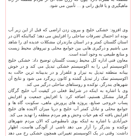
ماهیگیری و یا قایق رانی و … تأمین می شود.
وی افزود: خشکی خلیج و بیرون زدن اراضی که قبل از این زیر آب
بوده اند احتمال تصرفات ساحلی را افزایش می دهد؛ کمااینکه الان در
استان گلستان کمتر و در استان مازندران مشکلات عدیده ای را شاهد
می باشیم و درگیری هایی بین جوامع محلی و نیروهای محیط زیست
و منابع طبیعی به وجود آمده است.
معاون فنی اداره کل محیط زیست گلستان توضیح داد: خشکی خلیج
اکوسیستم آبی را به اکوسیستم خشکی تبدیل می کند و در خوش
بینانه منطقه تبدیل به نیزار و علفزار و در بدبینانه ترین حالت به
اکوسیستم نمک زار تبدیل گشته و کانون ریزگرد می شود و نتایج آن
شهرهای بندرگز، نوکنده و روستاهای ساحلی درگیر می کند.
وی با اشاره به اینکه در شرایط فعلی در کیفیت آب خلیج گرگان
گرفتار مشکل هستیم، اضافه کرد: با افزایش جمعیت و افزایش
پساب خروجی صنایع، پروژه های پرورش ماهی، سکونت گاه ها و
جوامع محلی و تبادل کمتر آب خلیج و دریا میزان آلاینده های خلیج
افزایش یافته که هم حیات وحش و هم مردم منطقه را تهدید می کند.
خیرآبادی با اشاره به اینکه بوی نامطبوعی که الان مردم شهرهای
نوکنده و بندرگز را آزار می دهد ناشی از آلودگی هاست، اظهار
داشت: وقتی در یک اکوسیستم تغییراتی همچون خشکی رخ می دهد