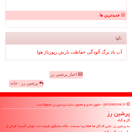
جدیدترین ها
تگها
آب
باد
برگ
آلودگی
حفاظت
بارش
رپورتاژ
هوا
اخبار پرشین رز
پرشین رز : خانه
persianrose.ir - حقوق مادی و معنوی سایت پرشین رز محفوظ است
پرشین رز
گل و گیاه
به پرشین رز، جایی که گل ها فقط زیبا نیستند، بلکه سخنگوی طبیعت اند، خوش آمدید! فراتر از
یک سایت گل و گیاه