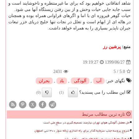
شاهد اتفاقاتی خواهیم بود که برای ما غیرمنتظره و ناخوشایند است و
سبب جابه جایی حیات وحش و از بین رفتن زیستگاه آنها می شود.
حیات گوهر فیروزه ای با اما و اگرهای فراوانی همراه بوده و همچنان
در هاله ای از ابهام است و تعلل در نجات تنها خلیج دریای خزر تبعات
جبران ناپذیر بسیاری را به همراه خواهد داشت.
منبع:
پرشین رز
1399/06/27
19:19:27
2431
5
/
5.0
تگهای خبر:
آب
,
آلودگی
,
باد
,
بحران
این مطلب را می پسندید؟
(0)
(1)
X
تازه ترین مطالب مرتبط
حل معضل آلودگی هوای تهران نیازمند تصمیم گیری در سطح ملی است
شروع پروسه جذب سرمایه گذار برای راه اندازی زباله سوز ۳۰۰ تنی اصفهان
فرهنگ محیط زیست به برنامه های مذهبی راه می یابد