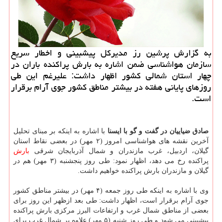
به گزارش پرشین رز مدیركل پیشبینی و اخطار سریع
سازمان هواشناسی ضمن اشاره به بارش پراكنده باران در
چهار استان شمالی كشور اظهار داشت: علیرغم این طی
روزهای پایانی هفته در بیشتر مناطق كشور جوی آرام برقرار
است.
صادق ضیاییان در گفت و گو با ایسنا
با اشاره به اینکه بر مبنای تحلیل
آخرین نقشه های هواشناسی امروز (۲ مهر) در بعضی نقاط استان
گیلان، اردبیل، غرب مازندران و شمال آذربایجان شرقی
بارش
پراکنده رخ می دهد، اظهار نمود: طی روز پنجشنبه (۳ مهر) هم در
گیلان و مازندران بارش پراکنده خواهیم داشت.
وی با اشاره به اینکه طی روز جمعه (۴ مهر) در بیشتر مناطق کشور
جوی آرام برقرار است، اظهار داشت: طی بعد ازظهر این روز برای
بعضی از مناطق شمال غرب و ارتفاعات البرز مرکزی بارش پراکنده
پیشبینی می شود و طی روز شنبه (۵ مهر) علاوه بر شمال غرب برای