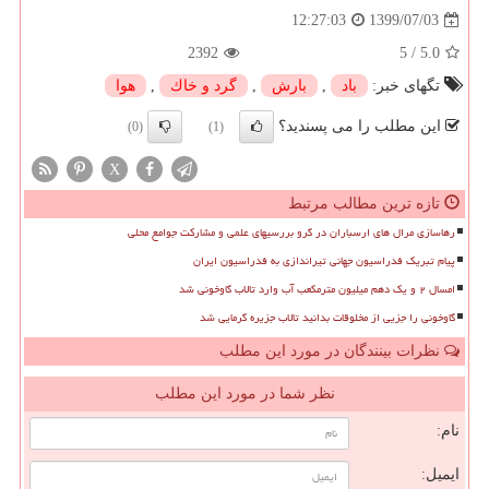
1399/07/03
12:27:03
2392
5
/
5.0
تگهای خبر:
باد
,
بارش
,
گرد و خاك
,
هوا
این مطلب را می پسندید؟
(0)
(1)
X
تازه ترین مطالب مرتبط
رهاسازی مرال های ارسباران در گرو بررسیهای علمی و مشارکت جوامع محلی
پیام تبریک فدراسیون جهانی تیراندازی به فدراسیون ایران
امسال ۲ و یک دهم میلیون مترمکعب آب وارد تالاب گاوخونی شد
گاوخونی را جزیی از مخلوقات بدانید تالاب جزیره گرمایی شد
نظرات بینندگان در مورد این مطلب
نظر شما در مورد این مطلب
نام:
ایمیل: