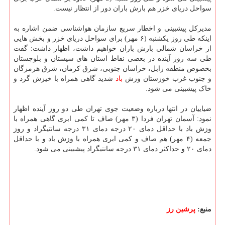
سواحل دریای خزر هم بارش باران دور از انتظار نیست.
مدیرکل پیشبینی و اخطار سریع سازمان هواشناسی ضمن اشاره به
اینکه طی روز یکشنبه (۶ مهر) برای سواحل دریای خزر و بخش هایی
از خراسان شمالی بارش باران خواهیم داشت، اظهار داشت: گفت
طی سه روز آینده در بعضی نقاط استان های سیستان و بلوچستان
بخصوص منطقه زابل، خراسان جنوبی، شرق کرمان، شرق هرمزگان
و جنوب غرب خوزستان وزش
باد
شدید گاهی همراه با خیزش گرد و
خاک پیشبینی می شود.
ضیاییان در انتها درباره وضعیت جوی تهران طی دو روز آینده اظهار
نمود: آسمان تهران فردا (۳ مهر) صاف تا کمی ابری گاهی همراه با
وزش باد با حداقل دمای ۲۰ درجه دمای ۳۱ درجه سانتیگراد و روز
جمعه (۴ مهر) هم صاف و کمی ابری همراه با وزش باد و با حداقل
دمای ۲۰ و حداکثر دمای ۳۱ درجه سانتیگراد پیشبینی می شود.
منبع:
پرشین رز