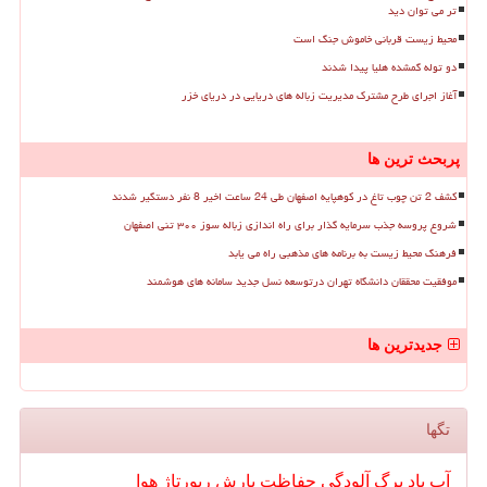
تر می توان دید
محیط زیست قربانی خاموش جنگ است
دو توله گمشده هلیا پیدا شدند
آغاز اجرای طرح مشترک مدیریت زباله های دریایی در دریای خزر
پربحث ترین ها
کشف 2 تن چوب تاغ در کوهپایه اصفهان طی 24 ساعت اخیر 8 نفر دستگیر شدند
شروع پروسه جذب سرمایه گذار برای راه اندازی زباله سوز ۳۰۰ تنی اصفهان
فرهنگ محیط زیست به برنامه های مذهبی راه می یابد
موفقیت محققان دانشگاه تهران درتوسعه نسل جدید سامانه های هوشمند
جدیدترین ها
تگها
آب
باد
برگ
آلودگی
حفاظت
بارش
رپورتاژ
هوا