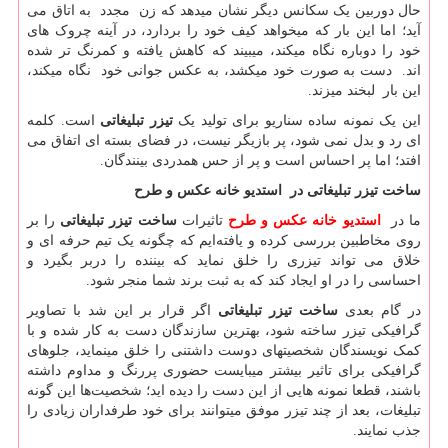
حال دوربین یک سکانس دیگر نشان میدهد که زن مجدد به اتاق می
آید؛ اما این بار که میخواهد کیف خود را بردارد، در آینه چروک های
خود را دوباره نگاه میکند، میبیند که کاهش یافته و کمرنگ تر شده
اند. دست به صورت خود میکشد، به عکس جوانی خود نگاه میکند،
این بار لبخند میزند.
این یک نمونه ساده سناریو برای تولید یک
تیزر تبلیغاتی
است. کلمه
ای رد و بدل نمی شود، پر بازیگر نیست، در فضای بسته ای اتفاق می
افتد؛ اما پر احساس است و پر از حس همدردی بینندگان.
ساخت تیزر تبلیغاتی در
استدیو خانه عکس و طرح
ما در
استدیو خانه عکس و طرح
تاثیرات
ساخت تیزر تبلیغاتی
را بر
روی مخاطبین بررسی کرده و یافته‌ایم که چگونه یک تیم حرفه ای و
خلاق می تواند تیزری را خلق نماید که بیننده را دربر بگیرد و
احساسی را در او ایجاد کند که به ثبت برند شما منجر شود.
در گام بعدی
ساخت تیزر تبلیغاتی
اگر قرار بر این شد با تصاویر
گرافیکی تیزر ساخته شود، بهترین سازندگان دست به کار شده و با
کمک نویسندگان شخصیتهای دوست داشتنی را خلق مینماید، جلوهای
گرافیکی برای تاثیر بیشتر میبایست حضوری پررنگ و مداوم داشته
باشند، قطعا نمونه هایی از این دست را دیده اید؛ شخصیت‌ها این گونه
تبلیغات، بعد از چند تیزر موفق میتوانند برای خود طرفداران زیادی را
جذب نمایند.