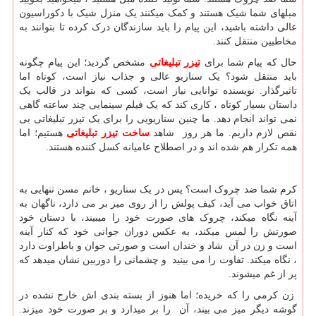
مبلهای شما شیک هستند و کمک میکنند یک منزل شیک با دکوراسیون
عالی داشته باشید، این پیام را باید سازندگان درک کرده تا بتوانند به
مخاطبین منتقل کنند.
حال که پیام شما برای
تیزر تبلیغاتی
مشخص گردید؛ این پیام چگونه
باید منتقل شود؟ یک سناریو عالی و جذاب نیاز است، کوتاه اما
تاثیرگذار. نویسنده توانایی نیاز است، کسی که بتواند در قالب یک
داستان بسیار کوتاه ، کاری کند که یک فیلم سینمایی چند ساعته گاهی
نمی تواند انجام دهد. ما چنین سناریویی را برای یک تیزر تبلیغاتی بی
نقص لازم داریم. ما هر روز شاهد
ساخت تیزر تبلیغاتی
هستیم؛ اما
همه تکرار هم شده اند و در اصطلاح عامیانه کسل کننده هستند.
کرم شما ضد چروک است؟ پس در یک سناریو ، خانم مسن تنهایی به
اتاق خواب می آید، کیف پولش را از روی میز بر می دارد، ناگهان به
آینه نگاه میکند، چروک های صورت خود را میبیند، با دستان خود
صورتش را لمس میکند، به عکس دوران جوانی خود که کنار آینه
است و زن در آن شاد و خندان است و صورتی جوان و باطراوت دارد
، نگاه میکند. تفاوت را می بینید و چشمانی را دوربین نشان میدهد که
پر از غم میشوند.
زن کرمی را که خریده؛ اما هنوز از بسته بندی اش خارج نشده در
گوشه دیگر میز می بیند، آن را بر میدارد و بر صورت خود میزند.