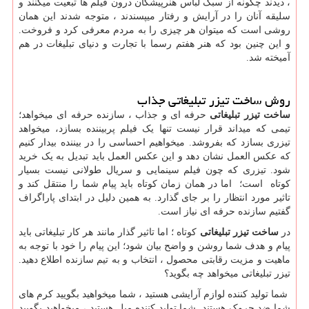
، دیدند چگونه از سبک لباس هنرپیشگان درون فیلم ها تبعیت میکنند و
سلیقه آنان را در آرایش و رفتار میپسندند ، متوجه شدند این همان
روشی است که میتوان هر چیزی را به مردم معرفی کرد و فروخت.
و این چنین بود که هنر هفتم رسما با تجارت و دنیای تبلیغات در هم
آمیخته شد.
روش ساخت تیزر تبلیغاتی جذاب
ساخت تیزر تبلیغاتی
حرفه ای و جذاب ، سازنده حرفه ای میخواهد؛
تیمی که میداند قرار نیست تنها یک فیلم پربیننده بسازد، میخواهد
تیزری بسازد که بفروشد. میخواهیم احساسی را در بیننده بیدار کنیم
که عکس العمل نشان دهد و این عکس العمل باید تبدیل به یک خرید
شود. تیزری که چون فیلم سینمایی و سریال طولانی نیست بسیار
کوتاه است؛ اما در همان زمان کوتاه باید پیام شما را منتقل کند و
تاثیر مورد انتظار را بر جای گذارد. به همین دلیل در ابتدای پاراگراف
گفتیم سازنده حرفه ای نیاز است.
در
ساخت تیزر تبلیغاتی
کوتاه ؛ اما تاثیر گذار مانند هر کار تبلیغاتی باید
پیام و هدف شما روشن و واضح بیان شود؛ این پیام را خود با توجه به
ماهیت و مزیت رقابتی محصول ، انتخاب و به تیم سازنده اطلاع دهید.
تیزر تبلیغاتی میخواهد چه بگوید؟
شما تولید کننده لوازم آرایشی هستید ، شما میخواهید بگویید کرم های
شما ضد چروک هستند. شما تولید کننده مبل هستید ، میخواهید بگویید