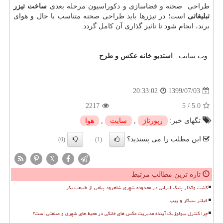
طراحی صحنه و فضاسازی و دکوراسیون مرحله بعدی
ساخت تیزر
تبلیغاتی
است؛ در تیزرها باید طراحی صحنه متناسب با حال و هوای
برند، انجام شود تا تاثیر گذاری آن کامل گردد.
وب سایت
:
استدیو خانه عکس و طرح
1399/07/03
20:33:02
2217
5
/
5.0
تگهای خبر:
رپورتاژ
,
سایت
,
هوا
این مطلب را می پسندید؟
(0)
(1)
X
تازه ترین مطالب مرتبط
گشت وگذار پلنگ ایرانی در محدوده شهری شاهرود پیامی از طبیعت بکر
فیلتر سیگار و پیپ
چرا کنترل بیولوژیک آینده مدیریت مگس های خانگی در محیط های شهری و صنعتی است؟