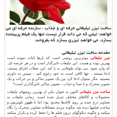
ساخت تیزر تبلیغاتی حرفه ای و جذاب ، سازنده حرفه ای می
خواهد؛ تیمی كه می داند قرار نیست تنها یك فیلم پربیننده
بسازد، می خواهد تیزری بسازد كه بفروشد.
مقدمه ساخت تیزر تبلیغاتی
تیزر تبلیغاتی
موثرترین روشی است که بارها اثبات نموده است
بهترین بوده و هست. این تبلیغات تاثیرگذار است و در هر عرصه ای
که وارد شود، می تواند طوفانی به پا کند. این جملات اغراق نیستند،
ادعا نیستند ، تنها کافی است به خود رجوع کنید ، سپس به داوری
بنشینید. مگر میتوان ادعا کرد بین یک تصویر ساکن و بی حرکت و یک
تصویر متحرک و با صدا و جذاب ، تصویر ساکن تاثیرگذارتر است؟
ساخت تیزر تبلیغاتی
اکنون به عنوان یکی از بهترین روشهای تبلیغات
محصولات و کالاهای مختلف تبدیل شده است. زمانی تبلیغات به
تصاویر درج شده بر روی کاغذها محدود بود؛ اما با ظهور تلویزیون و
ساخت فیلمها دیده شد چگونه مردم مشتاقانه تصاویر متحرک را نگاه
میکنند و چگونه دیالوگهای درون فیلم ها را حفظ کرده و تکرار میکنند