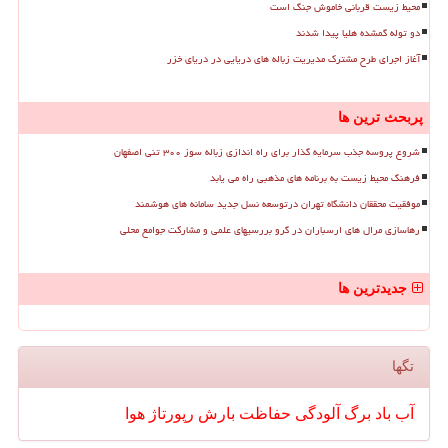
محیط زیست قربانی خاموش جنگ است
دو توله گمشده هلیا پیدا شدند
آغاز اجرای طرح مشترک مدیریت زباله های دریایی در دریای خزر
پربحث ترین ها
شروع پروسه جذب سرمایه گذار برای راه اندازی زباله سوز ۳۰۰ تنی اصفهان
فرهنگ محیط زیست به برنامه های مذهبی راه می یابد
موفقیت محققان دانشگاه تهران درتوسعه نسل جدید سامانه های هوشمند
رهاسازی مرال های ارسباران در گرو بررسیهای علمی و مشارکت جوامع محلی
جدیدترین ها
تگها
آب
باد
برگ
آلودگی
حفاظت
بارش
رپورتاژ
هوا