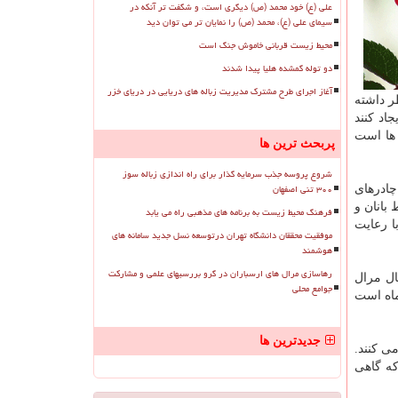
علی (ع) خود محمد (ص) دیگری است، و شگفت تر آنکه در
سیمای علی (ع)، محمد (ص) را نمایان تر می توان دید
محیط زیست قربانی خاموش جنگ است
دو توله گمشده هلیا پیدا شدند
آغاز اجرای طرح مشترک مدیریت زباله های دریایی در دریای خزر
ر داشته
اد کنند
 ها است
پربحث ترین ها
شروع پروسه جذب سرمایه گذار برای راه اندازی زباله سوز
۳۰۰ تنی اصفهان
چادرهای
 بانان و
فرهنگ محیط زیست به برنامه های مذهبی راه می یابد
ا رعایت
موفقیت محققان دانشگاه تهران درتوسعه نسل جدید سامانه های
هوشمند
رهاسازی مرال های ارسباران در گرو بررسیهای علمی و مشارکت
ال مرال
جوامع محلی
 ماه است
جدیدترین ها
ی کنند.
د که گاهی