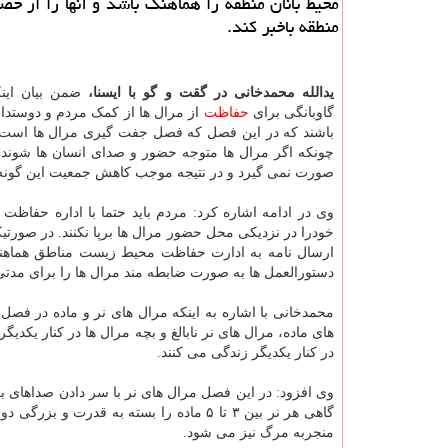
محیط بانان منطقه را هماهنگ باشد و آنها را از حض
منطقه باخبر كند.
یدالله محمدخانی در گقت و گو با ایسنا،
ضمن بیان این
گاوبانگی برای
حفاظت
از مرال ها از کمک مردم و دوستدار
باشند که در این فصل که فصل جفت گیری مرال ها است نبا
چونکه اگر مرال ها متوجه حضور و صدای انسان ها شوند
صورت نمی گیرد و در نتیجه موجب کاهش جمعیت این گونه
وی در ادامه اشاره کرد: مردم باید حتما با اداره حفاظ
خودرا در نزدیکی محل حضور مرال ها برپا نکنند. در صورتیکه
ارسال نامه به ادارت حفاظت محیط زیست مناطق هماهنگی 
دستورالعمل ها به صورت ضابطه مند مرال ها را برای مدتی 
محمدخانی با اشاره به اینکه مرال های نر و ماده در فص
های ماده، مرال های نر نابالغ و بچه مرال ها در کنار یکدی
در کنار یکدیگر زندگی می کنند.
وی افزود: در این فصل مرال های نر با سر دادن صداهای بل
گاهی هر نر بین ۳ تا ۵ ماده را بسته به ق
منجربه مرگ نیز می شود.