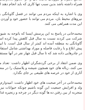
همراه داشته باشد بدین سبب تنها کاری که باید انجام دهند
وی با اشاره به اینکه مردم می توانند در فصل گاوبانگی 
نیروهای محیط بان، مردم می توانند با حضور خود و آوردن 
این مدت همراهی می کنند.
محمدخانی در پاسخ به این پرسش ایسنا که باتوجه به شیوع
شرکت می کردند نسبت به سال قبل کاهش پیدا کرده است
گاوبانگی به منطقه آمده اند کمتر از سال قبل است. با ا
پیش ابلاغ و با رعایت فاصله و موراد بهداشتی شامل استف
در چادرهایی داده شد که تا سال قبل چهار نفر در آنها مست
وی ضمن انتقاد از برخی گردشگران اظهار داشت: تعداد 
می کنند، زباله های خود همچون شیشه و پلاستیک را در من
آثاری از خود در عرصه های طبیعی بر جای نگذارد.
محمدخانی در آخر صحبت های خود اظهار داشت: امیدوارم امس
ولد و افزایش جمعیت این گونه باشیم چونکه حیوانات نیز
منجربه از بین رفتن ده ها گونه دیگر در چرخه و زنجیره غذ