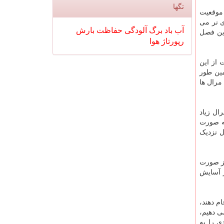
تگها
 موقعیت
ی نر می
آب
باد
برگ
آلودگی
حفاظت
بارش
این فصل
رپورتاژ
هوا
 از این
مین طور
مرال ها
 مرال زیاد
به صورت
 احتمال نزدیک
یز صورت
ر آسایش
م دهند،
ی دهیم،
ی را به