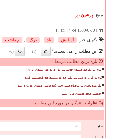
منبع:
پرشین رز
1399/07/04
12:05:21
تگهای خبر:
آسایش
,
باد
,
برگ
,
بهداشت
این مطلب را می پسندید؟
(0)
(1)
تازه ترین مطالب مرتبط
پیام تبریک فدراسیون جهانی تیراندازی به فدراسیون ایران
گام بزرگ برای مدیریت یکپارچه اکوسیستم های کوهستانی کشور
یک بهله بالابان در پناهگاه حیات وحش کلاه قاضی اصفهان رهاسازی شد
وضعیت هوای اصفهان قرمز است
نظرات بینندگان در مورد این مطلب
ن
نام:
ایمیل: