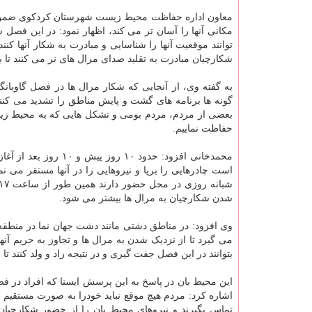
معاون اداره حفاظت محیط زیست شهرستان کردکوی ضمن اش
مکانی آنها را آسان تر می کند، اظهار نمود: در این فص
توانند موقعیت آنها را شناسایی و مبادرت به شکار آنها 
شکارچیان مبادرت به تقلید صدای مرال های نر می کنند تا بتو
به گفته وی، از آنجایی که شکار مرال ها در فصل گاوبا
گونه ها برنامه های گشت و پایش مناطق را تشدید می کنند
بعضی از مردم، مردم بومی و تشکل هایی که به محیط زیست عل
حفاظت نماییم.
محمدخانی افزود: حدو
است چادرهایی را برپا و نیروهایی را در آنها مستقر می ن
شدن شکارچیان به مرال ها بیشتر می شود.
وی افزود: در مناطق دشتی مانند دشت جهان نما در منطق
می گیرد تا از نزدیک شدن به مرال ها و تجاوز به حریم آنها
بتوانند در این فصل جفت گیری و در نتیجه زاد و ولد کنند تا
این محیط بان در پاسخ به این پرسش ایسنا که افراد در 
اشاره کرد: مردم هیچ موقع نباید خودرا به صورت مستقیم با
تماس بگیرند و نیروهای محیط بان را از حضور شکارچیان 