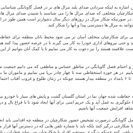
اره به اینکه سردادن صدای بلند مرال های نر در فصل گاوبانگی شناسایی
ل شکارچیان متخلفی که صدای مرال ها را می شناسند با شنیدن صدای مرال ها
کنند در صورتیکه شکار مرال در روزهای دیگر سال دشوارتر است همین طور در 
انند به مرال ها دسترسی پیدا و آنها را شکار کنند.
نگی برای شکارچیان متخلف آسان تر می شود محیط بانان منطقه برای حفاظت
 و حتی نیروهای اداری خودرا به کار می گیرند تا در عرصه حضور پیدا کنند ه
اقمند هستند را نیز دعوت به کار می نماییم تا با کمک آنان بتوانیم از این 
د ۱۰ روز پیش و ۱۰ روز بعد از آغاز و اختتام فصل گاوبانگی در مناطق حساس و مناطقی که می دانیم جمعیت
ماییم. در هر حوزه استحفاظی سه تا چهار چادر برپا می نماییم و ماموران ما 
شبانه روزی در محل حضور دارند همین طور از ساعت ۱۷ تا ۶ بامداد در منطقه بیدار هستند چونکه در زمان طلوع و غروب آفتاب
ه حفاظت شده جهان نما در استان گلستان گشت و پایش های سیار با خودرو ن
 جلوگیری به عمل آید و یک حریم امنی برای آنها ایجاد شود تا با فراغ بال و د
 شاهد افزایش جمعیت آنها باشیم.
فصل گاوبانگی درصورت تشخیص حضور شکارچیان در منطقه چه اقدامی باید انجا
 شکارچی درگیر کنند بلکه باید با شماره تلفن هایی که در دسترس آنها قرار م
باخبر کنند چونکه درگیری مستقیم افراد با شکارچیان می تواند خطرات زیاد