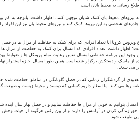
 اطلاع رسانی به محیط بانان است.
به نیروهای محیط بان کمک شایان توجهی کنند، اظهار داشت: باتوجه به کم بود
چادرهای شخصی به این نیروها کمک کنند و نیروهای محیط بان نیز این افراد را
 ویروس کرونا آیا تعداد افرادی که برای کمک به حفاظت از مرال ها در فصل گ
؟ اظهار داشت: تعداد افرادی که امسال برای کمک به حفاظت از مرال ها
ین وجود این برنامه حفاظتی امسال ضمن رعایت تمام پروتکل ها و ضوابط بهد
اده از ماسک و دستکش برگزار شده است همین طور امسال اجازه استقرار نهایتا
قر می شدند.
معدودی از گردشگران زمانی که در فصل گاوبانگی در مناطق حفاظت شده حض
طقه رها می کنند. ما انتظار داریم کسانی که دوستدار محیط زیست و طبیعت گر
ال بتوانیم به خوبی از مرال ها حفاظت نماییم و در فصل بهار سال آینده شاه
 حق زندگی کردن در آرامش را دارند و از بین رفتن هرگونه از حیات وحش م
ایی طبیعت شود.