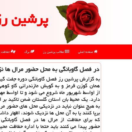
پرشین رز
صفحه اصلی
مطالب پرشین رز
برگ
حفاظت
در فصل گاوبانگی به محل حضور مرال ها ن
به گزارش پرشین رز فصل گاوبانگی دوره جفت گیر
همان گوزن قرمز و به گویش مازندرانی گاو كوه
از اواسط شهریور ماه شروع می شود و تا اواسط مهر 
دارد. یك محیط بان استان گلستان ضمن تاكید بر ا
به هیچ عنوان نباید در نزدیكی محل های حضور مرا
برپا كنند یا به آن محل ها نزدیك شوند، اظهار داش
كه برای حفاظت از مرال ها در فصل گاوبانگی 
حضور پیدا می كنند باید حتما با اداره حفاظت مح