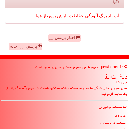
تگها
آب
باد
برگ
آلودگی
حفاظت
بارش
رپورتاژ
هوا
اخبار پرشین رز
پرشین رز : خانه
persianrose.ir - حقوق مادی و معنوی سایت پرشین رز محفوظ است
پرشین رز
گل و گیاه
به پرشین رز، جایی که گل ها فقط زیبا نیستند، بلکه سخنگوی طبیعت اند، خوش آمدید! فراتر از
یک سایت گل و گیاه
صفحات پرشین رز
درباره ما
تبلیغات در پرشین رز