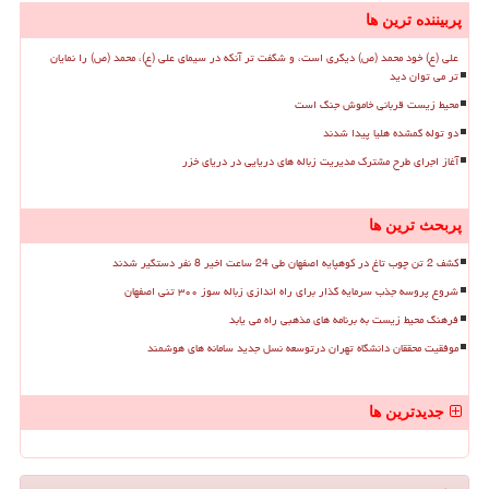
پربیننده ترین ها
علی (ع) خود محمد (ص) دیگری است، و شگفت تر آنکه در سیمای علی (ع)، محمد (ص) را نمایان
تر می توان دید
محیط زیست قربانی خاموش جنگ است
دو توله گمشده هلیا پیدا شدند
آغاز اجرای طرح مشترک مدیریت زباله های دریایی در دریای خزر
پربحث ترین ها
کشف 2 تن چوب تاغ در کوهپایه اصفهان طی 24 ساعت اخیر 8 نفر دستگیر شدند
شروع پروسه جذب سرمایه گذار برای راه اندازی زباله سوز ۳۰۰ تنی اصفهان
فرهنگ محیط زیست به برنامه های مذهبی راه می یابد
موفقیت محققان دانشگاه تهران درتوسعه نسل جدید سامانه های هوشمند
جدیدترین ها