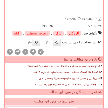
1399/07/07
23:39:07
2900
5
/
5.0
تگهای خبر:
آلودگی
,
برگ
,
زیست محیطی
,
گیاه
این مطلب را می پسندید؟
(0)
(1)
X
تازه ترین مطالب مرتبط
شروع پروسه جذب سرمایه گذار برای راه اندازی زباله سوز ۳۰۰ تنی اصفهان
کارگروه ارتقاء فرهنگ محافظت از محیط زیست اصفهان شروع به کار کرد
گام بزرگ برای مدیریت یکپارچه اکوسیستم های کوهستانی کشور
یک بهله بالابان در پناهگاه حیات وحش کلاه قاضی اصفهان رهاسازی شد
نظرات بینندگان در مورد این مطلب
نظر شما در مورد این مطلب