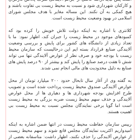
و کارکنان شهرداری شود و نسبت به محیط زیست بی تفاوت باشند و
هیچ کمکی به آن نکنند. این مساله مغایر با هدف مجلس شورای
اسلامی در بهبود وضعیت محیط زیست است.
کلانتری با اشاره به اینکه دولت تلاش خویش را کرده بود که
کمبودهای موجود در محیط زیست را جبران کند، اظهار نمود: ما با
تعداد زیادی از دانشگاه های کشور برای پایش و بررسی وضعیت
آلایندگی صنایع قرارداد بسته ایم این درحالیست که سازمان محیط
زیست با بودجه خود و صرف نظر از عوارض آلایندگی تنها می تواند
شش تا هفت درصد صنایع را پایش کند و بیشتر از ۹۰ درصد پایش های
صنایع به دلیل محدودیت های مالی انجام نمی شدند.
به گفته وی از آغاز سال تابحال حدود ۲۰۰ میلیارد تومان از محل
عوارض آلایندگی صندوق محیط زیست پرداخت شده است و تصویب
طرح افزایش بودجه شهرداری ها و دهیاری ها از محل عوارض
آلایندگی و حذف سهم محیط زیست ضربه بزرگی به محیط زیست
است اما گویا برخی نمایندگان مجلس نسبت به محیط زیست بی
اهمیت هستند.
رییس سازمان حفاظت محیط زیست در انتها ضمن اشاره به اینکه
امیدواریم اکثریت نمایندگان مجلس قانع شوند و سهم محیط زیست
از عوارض آلایندگی را حذف نکنند، اظهار داشت: متاسفانه بعضی از