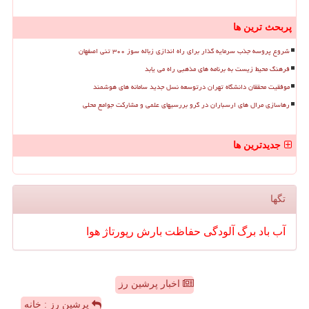
پربحث ترین ها
شروع پروسه جذب سرمایه گذار برای راه اندازی زباله سوز ۳۰۰ تنی اصفهان
فرهنگ محیط زیست به برنامه های مذهبی راه می یابد
موفقیت محققان دانشگاه تهران درتوسعه نسل جدید سامانه های هوشمند
رهاسازی مرال های ارسباران در گرو بررسیهای علمی و مشارکت جوامع محلی
جدیدترین ها
تگها
آب
باد
برگ
آلودگی
حفاظت
بارش
رپورتاژ
هوا
اخبار پرشین رز
پرشین رز : خانه