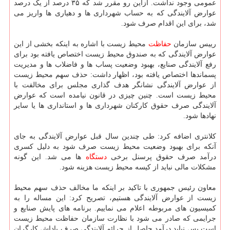
عمومی وجود نداشت. ازاین رو مقرر شد که ۳۵ درصد از یک درصد
عوارض آلایندگی که به حساب شهرداری ها و دهیاری ها واریز می
شد، برای این اقدام صرف شود.
رییس سازمان
حفاظت
محیط زیست با اشاره به اینکه بخشی از این
عوارض آلایندگی که به صندوق محیط زیست اختصاص یافته بود برای
رفع آلایندگی صنایع، بهبود وضعیت پساب ها و فاضلاب ها و مدیریت
پسماندها اختصاص یافته بود، اظهار داشت: حذف سهم محیط زیست
از عوارض آلایندگی نشانگر هدف گذاری مجلس برای مخالفت با
محیط زیست است. چنین چیزی در قانون نیامده است که عوارض
آلایندگی صرف حقوق کارکنان شهرداری ها و استانداری ها یا سایر
نهادها شود.
کلانتری اضافه کرد: طی چندین سال قبل عوارض آلایندگی به جای
آنکه برای بهبود وضعیت محیط زیست صرف شود به دلیل کسری
درآمد صرف حقوق پرسنل برخی
دستگاه
ها می شد. این گونه
مشکلات مالی نباید از کیسه محیط زیست هزینه شود.
معاون رئیس جمهوری با تاکید بر اینکه ما مخالف حذف سهم محیط
زیست از عوارض آلایندگی هستیم، تصریح کرد: این مساله را به
کمیسیون های مربوطه اعلام می نماییم. برنامه های پایش صنایع و
جرایمی که صادر می شود با نظارت سازمان حفاظت محیط زیست
است پس نباید درآمد حاصل از جرائم آلایندگی صرف پاداش کارگران