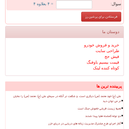
سوال:
= ۴ بعلاوه ۴
دوستان ما
خرید و فروش خودرو
طراحی سایت
فیش حج
قیمت بیسیم باوفنگ
کوتاه کننده لینک
پربیننده ترین ها
علی (ع) خود محمد (ص) دیگری است، و شگفت تر آنکه در سیمای علی (ع)، محمد (ص) را نمایان
تر می توان دید
محیط زیست قربانی خاموش جنگ است
دو توله گمشده هلیا پیدا شدند
آغاز اجرای طرح مشترک مدیریت زباله های دریایی در دریای خزر