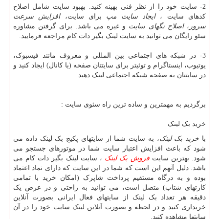
2- سایت خود را از نظر فنی بهینه کنید. بهبود سایت شامل اصلاح
کدهای سایت ،
ایجاد سایت مپ
برای سایت،
افزایش سرعت
سرور
،
اصلاح تگهای سایت
و غیره می باشد. برای گرفتن مشاوره
سئو رایگان می توانید به سایت لینک بگیر دات کام مراجعه فرمایید.
3- در شبکه های اجتماعی بین المللی و معروف مانند فیسبوک،
یوتیوب، اینستاگرام و توئیتر برای سایتتان صفحه (یا کانال) ایجاد کنید و
در سایتتان به صفحه شبکه اجتماعی لینک دهید.
برگردیم به مهمترین و ساده ترین راه سئوی سایت :
خرید بک لینک
با
خرید بک لینک
، به سایت شما از سایتهای پکیج بک لینک داده می
شود که باعث افزایش اعتبار سایت شما در موتورهای جستجو می
شود. بهترین سایت
فروش بک لینک
، سایت لینک بگیر دات کام می
باشد. دلیل آنهم این است که شما در این سایت که دارای نماد اعتماد
بوده و به درگاه مستقیم پرداخت شاپرک (امکان خرید با تمامی
کارتهای شتاب) متصل است، می توانید به راحتی و در عرض یک
دقیقه هر تعداد بک لینک از سایتهای فعال ایرانی بصورت آنلاین
خریداری کنید و در لحظه و بصورت آنلاین لینک سایت خود را در آن
سایتها مشاهده کنید.