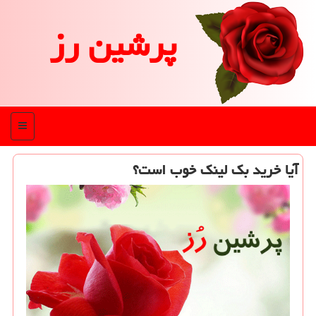
پرشین رز
منو
آیا خرید بك لینك خوب است؟