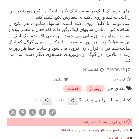
برای خرید بک لینک در سایت لینک بگیر دات کام، پکیج موردنظر خود
را انتخاب کنید و روی دکمه ی سفارش پکیج کلیک کنید.
می توانید با کلیک روی دکمه لیست سایتها، سایتهای هر پکیج را
مشاهده کنید. تمامی سایتهای لینک بگیر دات کام فعال و معتبر بوده و
بصورت مداوم بروزرسانی می شوند. این یعنی اگر شما بک لینک از
این سایتها بگیرید، هر روز به صفحات ایندکس شده ی گوگل که لینک
سایت شما در آن قرار دارد افزوده می شود و سایت شما هر روز به
رتبه ی بالاتری در گوگل و موتورهای جستجوی دیگر دست پیدا می
کند.
1396/09/25
20:44:44
5281
5
/
5.0
تگهای خبر:
رپورتاژ
,
خدمات
این مطلب را می پسندید؟
(0)
(1)
X
تازه ترین مطالب مرتبط
تاکید بر گسترش همکاریهای محیط زیستی با دستگاه قضا
فیلتر سیگار و پیپ