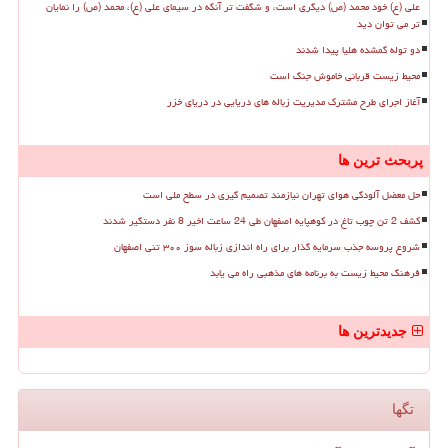
علی (ع) خود محمد (ص) دیگری است، و شگفت تر آنکه در سیمای علی (ع)، محمد (ص) را نمایان
تر می توان دید
دو توله گمشده هلیا پیدا شدند
محیط زیست قربانی خاموش جنگ است
آغاز اجرای طرح مشترک مدیریت زباله های دریایی در دریای خزر
پربحث ترین ها
حل معضل آلودگی هوای تهران نیازمند تصمیم گیری در سطح ملی است
کشف 2 تن چوب تاغ در کوهپایه اصفهان طی 24 ساعت اخیر 8 نفر دستگیر شدند
شروع پروسه جذب سرمایه گذار برای راه اندازی زباله سوز ۳۰۰ تنی اصفهان
فرهنگ محیط زیست به برنامه های مذهبی راه می یابد
جدیدترین ها
تگها