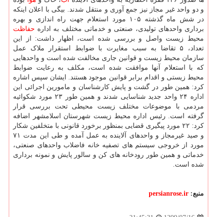
و دو واحد غیر مجاز نیز جمع آوری و منتقل شدند. بیگی با اعلان اینکه
در شش ماه گذشته ۱۰۵ مورد استعلام جهت راه اندازی و بهره
برداری واحدهای تولیدی، صنعتی و خدماتی مختلف به اداره
حفاظت
محیط زیست واصل و بررسی شده است، اظهار داشت: از این
تعداد، ۵ تقاضا به سبب مغایرت با ضوابط استقرار ملاک عمل
سازمان محیط زیست و قوانین جاری مخالفت شده است و واحدهایی
که با استعلام آنها موافقت شده است، مکلف به رعایت ضوابط
محیط زیستی و اقدام برابر قوانین موجود هستند. ایشان سپس اشاره
کرد: همین طور در گشت و پایش کارشناسان و مامورین اجرائی این
اداره ۲۴ واحد جدید شناسایی شدند و همین طور ۲۳ مورد شکوائیه
مردمی با موضوعات مختلف زیست محیطی تحت بررسی قرار
گرفته است. رئیس اداره محیط زیست شهرستان اسلامشهر اضافه
کرد: ۲۲ مورد پیگیری قضایی بمنظور برخورد قانونی با متخلفین شکار
و صید غیرمجاز و واحدهای آلاینده به عمل آمده و طی این مدت ۷۱
مورد از خروجی سیستم های تصفیه خانه فاضلاب واحدهای صنعتی،
خدماتی و همین طور رودخانه های کن و سالور پایش و نمونه برداری
شده است.
منبع:
persianrose.ir