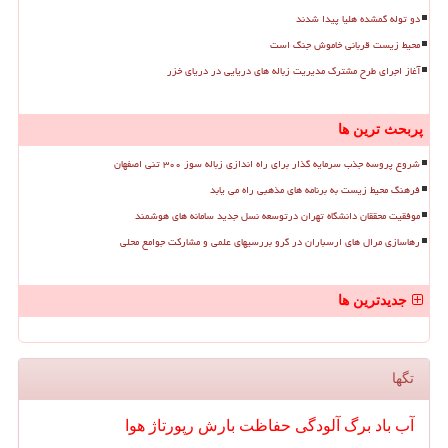
دو توله گمشده هلیا پیدا شدند
محیط زیست قربانی خاموش جنگ است
آغاز اجرای طرح مشترک مدیریت زباله های دریایی در دریای خزر
پربحث ترین ها
شروع پروسه جذب سرمایه گذار برای راه اندازی زباله سوز ۳۰۰ تنی اصفهان
فرهنگ محیط زیست به برنامه های مذهبی راه می یابد
موفقیت محققان دانشگاه تهران درتوسعه نسل جدید سامانه های هوشمند
رهاسازی مرال های ارسباران در گرو بررسیهای علمی و مشارکت جوامع محلی
جدیدترین ها
تگها
آب
باد
برگ
آلودگی
حفاظت
بارش
رپورتاژ
هوا