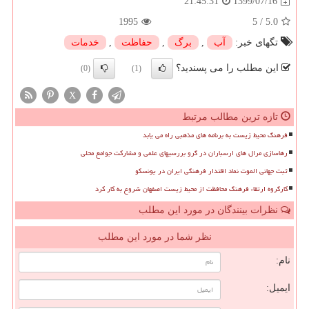
1399/07/16
21:45:31
1995
5
/
5.0
تگهای خبر:
آب
,
برگ
,
حفاظت
,
خدمات
این مطلب را می پسندید؟
(0)
(1)
X
تازه ترین مطالب مرتبط
فرهنگ محیط زیست به برنامه های مذهبی راه می یابد
رهاسازی مرال های ارسباران در گرو بررسیهای علمی و مشارکت جوامع محلی
ثبت جهانی الموت نماد اقتدار فرهنگی ایران در یونسکو
کارگروه ارتقاء فرهنگ محافظت از محیط زیست اصفهان شروع به کار کرد
نظرات بینندگان در مورد این مطلب
نظر شما در مورد این مطلب
نام:
ایمیل: