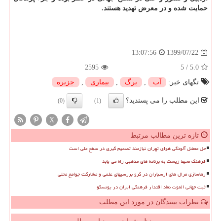
حمایت شده و در معرض تهدید هستند.
1399/07/22
13:07:56
2595
5
/
5.0
تگهای خبر:
آب
,
برگ
,
بیماری
,
جزیره
این مطلب را می پسندید؟
(0)
(1)
X
تازه ترین مطالب مرتبط
حل معضل آلودگی هوای تهران نیازمند تصمیم گیری در سطح ملی است
فرهنگ محیط زیست به برنامه های مذهبی راه می یابد
رهاسازی مرال های ارسباران در گرو بررسیهای علمی و مشارکت جوامع محلی
ثبت جهانی الموت نماد اقتدار فرهنگی ایران در یونسکو
نظرات بینندگان در مورد این مطلب