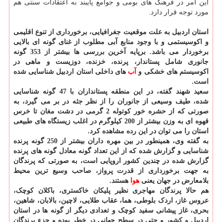
این امر در فرهنگ های بومی و جوامع پایبند به اعتقادات سنتی هم
مورد توجه قرار دارد.
استان اردبیل به علت موقعیت جغرافیایی، برخورداری از تنوع اقلیمی
و اکوسیستمی و با وجود منابع آبی مطلوب از غنای گونه ای بالایی
برخوردار می باشد. برپایه آخرین بررسی ها بیشتر از 353 گونه
جانوری شامل پستاندار، پرنده، خزنده، دوزیست و ماهی در
اکوسیستم های خشکی و
آب
های داخلی استان اردبیل شناسایی شده
است.
سعید شهند گفته، در این منطقه پستانداران با 47 گونه شناسایی
شده، طیف وسیعی از جانوران را از نظر جثه در بر می گیرد، به
صورتی که از حشره خور کوتوله 2 گرمی در دشت مغان تا خرس
قهوه ای به وزن بیشتر از 200 کیلوگرم در اغلب زیستگاه های طبیعی
استان را می توان در این رده مشاهده کرد.
به گفته وی، همینطور در بین مهره داران بیشتر از 250 گونه پرنده
شناسایی و گزارش شده که از این تعداد گونه معادل گونه های پرنده
گزارش شده در چندین کشور اروپایی است، به صورتی که پرندگان
به جهت برخورداری از قدرت پرواز، صاحب وسیع ترین محیط
بلامعارض در جهان یعنی
هوا
هستند.
هم حالا پرندگان مهاجری نظیر پلیکان خاکستری، باکلان کوچک،
عروس غاز، اردک بلوطی، هما، عقاب طلایی، لاچین، بالابان، شاهین،
بحری، غاز پیشانی سفید کوچک و تعدادی دیگر از گونه ها در استان
اردبیل و کشور و حتی در سطح جهانی در خطر بوده و جزء پرندگان