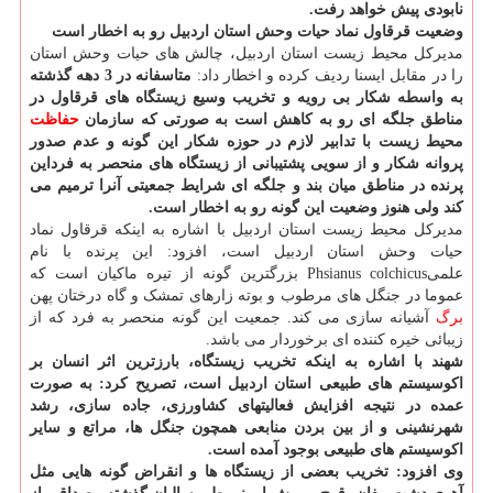
نابودی پیش خواهد رفت.
وضعیت قرقاول نماد حیات وحش استان اردبیل رو به اخطار است
مدیرکل محیط زیست استان اردبیل، چالش های حیات وحش استان
را در مقابل ایسنا ردیف کرده و اخطار داد:
متاسفانه در 3 دهه گذشته
به واسطه شکار بی رویه و تخریب وسیع زیستگاه های قرقاول در
مناطق جلگه ای رو به کاهش است به صورتی که سازمان
حفاظت
محیط زیست با تدابیر لازم در حوزه شکار این گونه و عدم صدور
پروانه شکار و از سویی پشتیبانی از زیستگاه های منحصر به فرداین
پرنده در مناطق میان بند و جلگه ای شرایط جمعیتی آنرا ترمیم می
کند ولی هنوز وضعیت این گونه رو به اخطار است.
مدیرکل محیط زیست استان اردبیل با اشاره به اینکه قرقاول نماد
حیات وحش استان اردبیل است، افزود: این پرنده با نام
علمیPhsianus colchicus بزرگترین گونه از تیره ماکیان است که
عموما در جنگل های مرطوب و بوته زارهای تمشک و گاه درختان پهن
برگ
آشیانه سازی می کند. جمعیت این گونه منحصر به فرد که از
زیبائی خیره کننده ای برخوردار می باشد.
شهند با اشاره به اینکه تخریب زیستگاه، بارزترین اثر انسان بر
اکوسیستم های طبیعی استان اردبیل است، تصریح کرد: به صورت
عمده در نتیجه افزایش فعالیتهای کشاورزی، جاده سازی، رشد
شهرنشینی و از بین بردن منابعی همچون جنگل ها، مراتع و سایر
اکوسیستم های طبیعی بوجود آمده است.
وی افزود: تخریب بعضی از زیستگاه ها و انقراض گونه هایی مثل