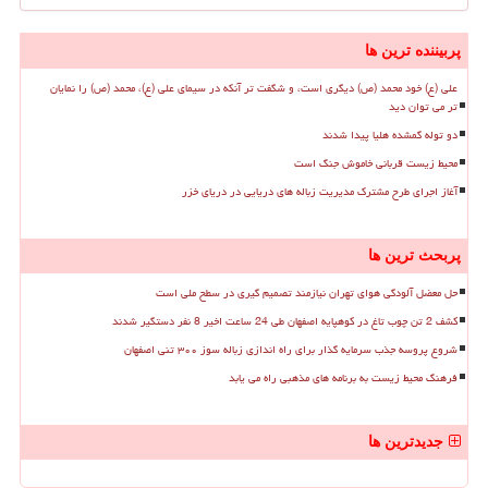
پربیننده ترین ها
علی (ع) خود محمد (ص) دیگری است، و شگفت تر آنکه در سیمای علی (ع)، محمد (ص) را نمایان
تر می توان دید
دو توله گمشده هلیا پیدا شدند
محیط زیست قربانی خاموش جنگ است
آغاز اجرای طرح مشترک مدیریت زباله های دریایی در دریای خزر
پربحث ترین ها
حل معضل آلودگی هوای تهران نیازمند تصمیم گیری در سطح ملی است
کشف 2 تن چوب تاغ در کوهپایه اصفهان طی 24 ساعت اخیر 8 نفر دستگیر شدند
شروع پروسه جذب سرمایه گذار برای راه اندازی زباله سوز ۳۰۰ تنی اصفهان
فرهنگ محیط زیست به برنامه های مذهبی راه می یابد
جدیدترین ها