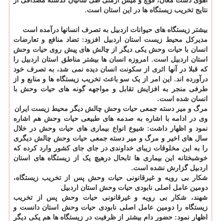
آهوی دشت مغان، قوچ و میش ارمنی طی سالیان گذشته مصداقی از
نتایج تخریب زیستگاه ها در این استان است.
بیشتر زیستگاه های حیوانات اردبیل به تصرف انسانها درآمده است
مدیرکل محیط زیست استان اردبیل افزود: تضاد منافع و تعارضات
انسان با حیات وحش یکی دیگر از چالش های پیش روی حیات وحش
استان اردبیل است. امروزه انسان ها بیشتر مناطق استان اردبیل را
که قبلا در آنها اثری از سکونت انسان دیده نمی شد، به تصرف خود
درآورده اند. این امر از یک سو باعث تخریب زیستگاه ها و منابع و از
طرفی منجر به افزایش تقابل و مواجهه گونه های حیات وحش با
انسان شده است.
مرگ و میر دسته جمعی حیات وحش چالش دیگر محیط زیست ایران
وی در ادامه با اشاره به صدمه های طبیعی حیات وحش هم اشاره
نمود و اظهار داشت: شیوع انواع بیماری های حیات وحش در خلال
سال های اخیر و مرگ و میر دسته جمعی حیات وحش چالش دیگری
را به این مخلوقات زیبای خداوندی در جای جای کشور وارد کرده که
خوشبختانه این بیماری ها تابحال درهیچ یک از زیستگاه های استان
اردبیل گزارش نشده است.
شکار بی رویه و غیرقانونی حیات وحش پس از تخریب زیستگاه،
دومین عامل اصلی نابودی حیات وحش استان اردبیل
شهند، شکار بی رویه و غیرقانونی حیات وحش پس از تخریب
زیستگاه را دومین عامل اصلی نابودی حیات وحش استان دانست و
اظهار نمود: حضور دام بیشتر از ظرفیت در زیستگاه ها هم یکی دیگر