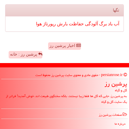
تگها
آب
باد
برگ
آلودگی
حفاظت
بارش
رپورتاژ
هوا
اخبار پرشین رز
پرشین رز : خانه
persianrose.ir - حقوق مادی و معنوی سایت پرشین رز محفوظ است
پرشین رز
گل و گیاه
به پرشین رز، جایی که گل ها فقط زیبا نیستند، بلکه سخنگوی طبیعت اند، خوش آمدید! فراتر از
یک سایت گل و گیاه
صفحات پرشین رز
درباره ما