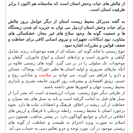
از چالش های حیات وحش استان است که متاسفانه هم اکنون 2 برابر
ظرفیت استان است.
به گفته مدیرکل محیط زیست استان از دیگر عوامل بروز چالش
برای حیات وحش استان اردبیل می توان به جزیره ای شدن زیستگاه
ها و جمعیت گونه ها، وجود سلاح های غیر مجاز، خشکسالی های
متناوب، نبود امکانات، تجهیزات و نیروی انسانی کافی برای حفاظت و
ضعف قوانین و مقررات اشاره نمود.
تنوع زیستی یا غنای گونه ای، شبکه ای از همه موجودات زنده، شامل
گیاهی و جانوری است و نژادهای انسان و انواع جانوران، گیاهان و
موجودات تک سلولی را در بر می گیرد. گونه های زیستی علاوه بر
آنکه نیازهای ضروری و اولیه انسان ها نظیر خوراک، پوشاک، مسکن
و دارو را فراهم می آورند، می توانند بر
سلامت
و شادابی روح و
جسم، رونق اقتصادی و پیشرفت روز افزون جامعه بشری و پایداری
محیط زیست جهان و کشورها نقش داشته باشند.
از طرفی دیگر تنوع زیستی، میراث ارزشمندی است که بشر آنرا از
نسل های قبل به امانت گرفته است و باید به نسل های بعد بسپارد و
حفاظت از آن، ریشه در اخلاق، فرهنگ و اعتقادات ملت ها دارد. نحوه
برخورد انسان با محیط زیست، رابطه نزدیکی با فرهنگ و ارزش های
اخلاقی در ادیان و جوامع گوناگون دارد. در بیشتر مذاهب، همچون دین
اسلام به صورت ویژه احترام به طبیعت و حفاظت از گونه های
زیستی موجود در آن، مورد توجه و جزو تعالیم دینی به حساب می آید.