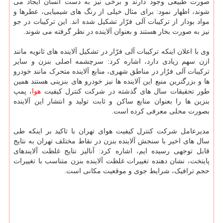
صورت طبیعی وجود دارند و برخی نیز به دست انسان ایجاد می
شوند، اظهار نمود: برای مثال خیلی از رنگ های شیمیایی، عطرها و
مواد بودار از ترکیبات آلی فرّار تشکیل شده اند. این ترکیبات در جو
نیز به صورت بخار هستند و بعنوان آلاینده در نظر گرفته می شوند.
وی با اعلان اینکه ترکیبات آلی فرّار در تشکیل آلاینده های ثانویه مانند
ازن سهم زیادی دارد، اشاره کرد: سرچشمه اصلی بنزن و سایر
ترکیبات آلی فرٌار در مناطق شهری، منابع آلاینده متحرک مانند خودرو
ها و بزرگترین منبع این آلاینده ها نیز خودرو های بنزینی هستند همین
طور تحقیقات سال های گذشته در شرکت کنترل کیفیت
هوا
، پمپ
بنزین ها را بعنوان منابع ساکن و ثابت تولید و انتشار این آلاینده
بصورت محلی معرفی کرده است.
مدیرعامل شرکت کنترل کیفیت هوای تهران با تاکید بر اینکه طی
سال های اخیر با سنجش آلاینده بنزن در نقاط مختلف تهران به نتایج
قابل توجهی رسیده ایم، اشاره کرد: آنالیز نتایج غلظت آلایندهای
پایتخت، نشان دهنده تغییرات غلظت آلاینده بنزن متناسب با تغییرات
حجم ترافیک، شرایط جوی و موقعیت مکانی است.