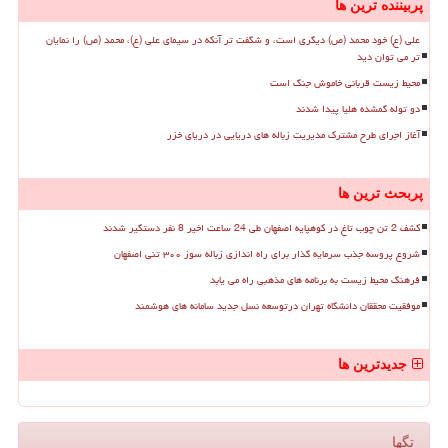
پربیننده ترین ها
علی (ع) خود محمد (ص) دیگری است، و شگفت تر آنکه در سیمای علی (ع)، محمد (ص) را نمایان
تر می توان دید
محیط زیست قربانی خاموش جنگ است
دو توله گمشده هلیا پیدا شدند
آغاز اجرای طرح مشترک مدیریت زباله های دریایی در دریای خزر
پربحث ترین ها
کشف 2 تن چوب تاغ در کوهپایه اصفهان طی 24 ساعت اخیر 8 نفر دستگیر شدند
شروع پروسه جذب سرمایه گذار برای راه اندازی زباله سوز ۳۰۰ تنی اصفهان
فرهنگ محیط زیست به برنامه های مذهبی راه می یابد
موفقیت محققان دانشگاه تهران درتوسعه نسل جدید سامانه های هوشمند
جدیدترین ها
تگها