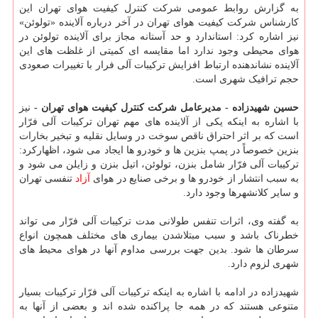
به گزارش روابط عمومی شرکت کنترل کیفیت هوای تهران این
کارشناس شرکت کیفیت هوای تهران در آخر درباره آلاینده «تولوئن»
نیز اشاره کرد: استاندارد و حد آستانه مجاز برای آلاینده تولوئن در
هوای محیطی وجود ندارد اما مقایسه ای کمیتی از غلظت های این
آلاینده نشاندهنده ارتباط افزایش ترکیبات آلی فرار با تغییرات صعودی
حجم ترافیک شهری است.
حسین شهیدزاده - مدیرعامل شرکت کنترل کیفیت هوای تهران -
نیز
با اشاره به اینکه یکی از آلاینده های مهم تهران ترکیبات آلی فرّار
است که بر اثر احتراق ناقص سوخت در وسایل نقلیه و تبخیر بخارات
بنزین خصوصاً در پمپ بنزین ها و خودرو ها ایجاد می شود، اظهارکرد:
ترکیبات آلی فرّار شامل بنزن، تولوئن، اتیل بنزن و زایلن می شود و
به سبب انتشار از خودرو ها و برخی صنایع در هوای
آزاد
تنفسی تهران
و سایر کلانشهرها وجود دارد.
به گفته وی، اثرات تنفس طولانی مدت ترکیبات آلی فرّار می تواند
خطرناک باشد و سبب مبتلاشدن بیماری های مختلف همچون انواع
سرطان ها شود. بدین جهت بررسی مداوم آنها در هوای محیط های
شهری لزوم دارد.
شهیدزاده در ادامه با اشاره به اینکه ترکیبات آلی فرّار ترکیبات بسیار
متنوعی هستند که در همه جا پراکنده شده اند و بعضی از آنها به