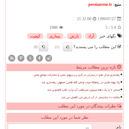
منبع:
persianrose.ir
1399/07/27
21:32:00
1988
5
/
5.0
تگهای خبر:
آزاد
,
بارش
,
بیماری
,
كیفیت
این مطلب را می پسندید؟
(0)
(1)
X
تازه ترین مطالب مرتبط
رهاسازی مرال های ارسباران در گرو بررسیهای علمی و مشارکت جوامع محلی
یک بهله بالابان در پناهگاه حیات وحش کلاه قاضی اصفهان رهاسازی شد
امسال ۲ و یک دهم میلیون مترمکعب آب وارد تالاب گاوخونی شد
سالانه ۲۰ سانتیمتر از آب دریای خزر کاهش می یابد
نظرات بینندگان در مورد این مطلب
نظر شما در مورد این مطلب
نام: