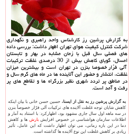
به گزارش پرشین رز كارشناس واحد راهبری و نگهداری
شركت كنترل كیفیت هوای تهران اظهار داشت: بررسی داده
های فصلی سال قبل با زمان مشابه در بهار و تابستان
امسال، گویای كاهش بیش از 30 درصدی غلظت تركیبات
آلی فرّار خصوصاً بنزن در تهران است و بیشترین میزان
غلظت، انتشار و حضور این آلاینده ها در ماه های گرم سال و
در مناطق پر تردد شهری نظیر بزرگراه ها و تقاطع های پر
رفت و آمد است.
به گزارش پرشین رز به نقل از ایسنا،
حسین حسن خانی با بیان اینکه
کاهش شایان توجه غلظت آلاینده های ترکیبات آلی فرّار خصوصاً بنزن
در سه ماهه اول سال جاری مشهود بود، اظهارکرد: با استناد به آمار و
اطلاعات سازمان هواشناسی در خصوص افزایش
بارش
ها و کاهش
دما در این بازه زمانی، می توان اظهار داشت که این عامل، تأثیر
زیادی بر کاهش غلظت این نوع آلاینده ها گذاشته است.