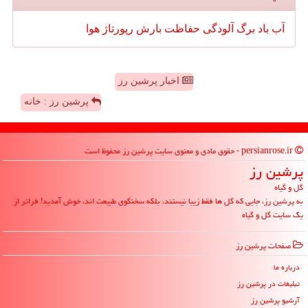
آب
باد
برگ
آلودگی
حفاظت
بارش
رپورتاژ
هوا
اخبار پرشین رز
پرشین رز : خانه
persianrose.ir - حقوق مادی و معنوی سایت پرشین رز محفوظ است
پرشین رز
گل و گیاه
به پرشین رز، جایی که گل ها فقط زیبا نیستند، بلکه سخنگوی طبیعت اند، خوش آمدید! فراتر از
یک سایت گل و گیاه
صفحات پرشین رز
درباره ما
تبلیغات در پرشین رز
آرشیو پرشین رز