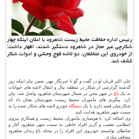
رئیس اداره حفاظت محیط زیست شاهرود با اعلان اینكه چهار
شكارچی غیر مجاز در شاهرود دستگیر شدند، اظهار داشت:
از خودروی این متخلفان، دو لاشه قوچ وحشی و ادوات شكار
كشف شد.
علی اکبر قربان لو در گفت و گو با خبرنگار مهر، ضمن بیان اینکه روز
گذشته گزارشی از شکار در منطقه تپال و انتقال لاشه های حیوانات
به یک
باغ
در شهر مجن در شمال شهرستان شاهرود واصل شد، بیان
کرد: پیگیری های مأموران محیط زیست شهرستان نشان داد که
شکارچیان قصد دارند با یک
دستگاه
خودرو لاشه های شکار شده را به
سمت شهر شاهرود هدایت کنند.
وی اضافه کرد: با هوشیاری مأموران محیط زیست و همکاری نیروی
انتظامی تعقیب و گریز افراد خاطی به سمت شهر شاهرود آغاز و
ضابطان توانستند خودروی این افراد را در محله باغ زندان شاهرود
متوقف سازند.