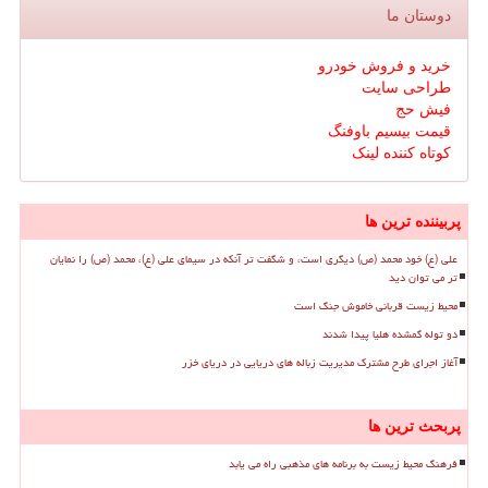
دوستان ما
خرید و فروش خودرو
طراحی سایت
فیش حج
قیمت بیسیم باوفنگ
کوتاه کننده لینک
پربیننده ترین ها
علی (ع) خود محمد (ص) دیگری است، و شگفت تر آنکه در سیمای علی (ع)، محمد (ص) را نمایان
تر می توان دید
محیط زیست قربانی خاموش جنگ است
دو توله گمشده هلیا پیدا شدند
آغاز اجرای طرح مشترک مدیریت زباله های دریایی در دریای خزر
پربحث ترین ها
فرهنگ محیط زیست به برنامه های مذهبی راه می یابد