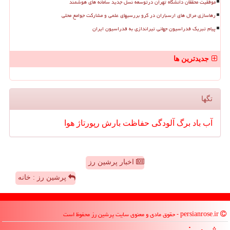
موفقیت محققان دانشگاه تهران درتوسعه نسل جدید سامانه های هوشمند
رهاسازی مرال های ارسباران در گرو بررسیهای علمی و مشارکت جوامع محلی
پیام تبریک فدراسیون جهانی تیراندازی به فدراسیون ایران
جدیدترین ها
تگها
آب
باد
برگ
آلودگی
حفاظت
بارش
رپورتاژ
هوا
اخبار پرشین رز
پرشین رز : خانه
persianrose.ir - حقوق مادی و معنوی سایت پرشین رز محفوظ است