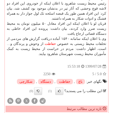
رئیس محیط زیست شاهرود با اعلان اینکه از خودروی این افراد دو
لاشه قوچ وحشی که آثار تیر در بدنشان موجود بود کشف شد، بیان
کرد: این افراد همین طور یک قبضه اسلحه تک لول جواز دار به همراه
فشنگ و ادوات شکار به همراه داشتند.
قربان لو با اعلان اینکه این افراد معادل ۵۰ میلیون تومان به محیط
زیست ضرر وارد کردند، بیان داشت: پرونده این افراد خاطی به
دستگاه قضائی ارجاع یافت.
وی با اعلان اینکه سامانه ۱۵۴۰ آماده دریافت گزارش های مردمی از
تخلفات محیط زیستی به خصوص
حفاظت
از وحوش و پرندگان و…
است، اظهار داشت: مردم در حراست از محیط زیست به کمک
مأموران محیط زیست شهرستان شاهرود بیایند.
1399/07/28
15:53:18
2250
5
/
5.0
تگهای خبر:
باغ
,
حفاظت
,
دستگاه
,
شكارچی
این مطلب را می پسندید؟
(0)
(1)
X
تازه ترین مطالب مرتبط