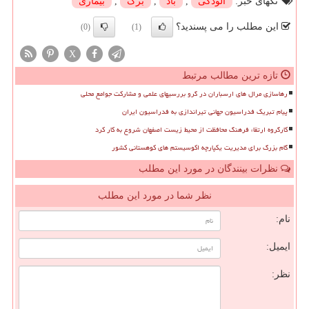
تگهای خبر:
آلودگی
,
باد
,
برگ
,
بیماری
این مطلب را می پسندید؟
(0)
(1)
X
تازه ترین مطالب مرتبط
رهاسازی مرال های ارسباران در گرو بررسیهای علمی و مشارکت جوامع محلی
پیام تبریک فدراسیون جهانی تیراندازی به فدراسیون ایران
کارگروه ارتقاء فرهنگ محافظت از محیط زیست اصفهان شروع به کار کرد
گام بزرگ برای مدیریت یکپارچه اکوسیستم های کوهستانی کشور
نظرات بینندگان در مورد این مطلب
نظر شما در مورد این مطلب
نام:
ایمیل:
نظر: