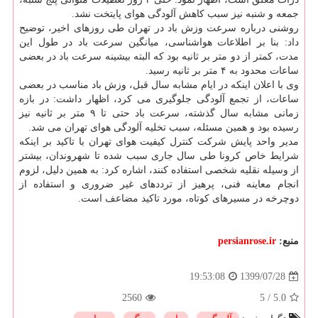
جمعه و شنبه نیز سبب کاهش آلودگی هوای پایتخت نشد.
روشنی درباره سرعت وزش باد در تهران طی روزهای اخیر، توضیح
داد: بنا بر اطلاعات هواشناسی، میانگین سرعت باد در طول این
مدت، کمتر از دو متر بر ثانیه بود که البته بیشینه سرعت باد در بعضی
ساعات محدود به ۴ متر بر ثانیه رسید.
وی با اعلان اینکه در ایام مشابه سال قبل، وزش باد مناسب در بعضی
ساعات، از تجمع آلودگی جلوگیری می کرد، اظهار داشت: در بازه
زمانی مشابه سال گذشته، سرعت باد حتی تا ۹ متر بر ثانیه نیز
رسیده بود و همین مسئله، سبب تخلیه آلودگی هوای تهران می شد.
مدیر واحد پایش شرکت کنترل کیفیت هوای تهران با تاکید بر اینکه
شرایط خاص کرونا طی سال جاری سبب شده تا شهروندان، بیشتر
از وسیله نقلیه شخصی استفاده کنند، اشاره کرد: به همین دلیل، لزوم
انجام معاینه فنی، پرهیز از ترددهای غیر ضروری و استفاده از
دوچرخه در مسیرهای کوتاه، مورد تاکید مضاعف است.
منبع:
persianrose.ir
1399/07/28
19:53:08
2560
5
/
5.0