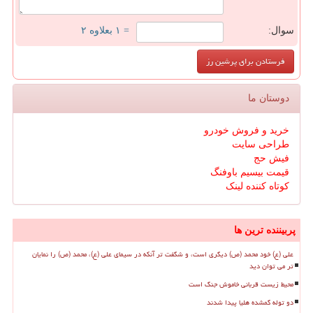
سوال:
= ۱ بعلاوه ۲
دوستان ما
خرید و فروش خودرو
طراحی سایت
فیش حج
قیمت بیسیم باوفنگ
کوتاه کننده لینک
پربیننده ترین ها
علی (ع) خود محمد (ص) دیگری است، و شگفت تر آنکه در سیمای علی (ع)، محمد (ص) را نمایان
تر می توان دید
محیط زیست قربانی خاموش جنگ است
دو توله گمشده هلیا پیدا شدند