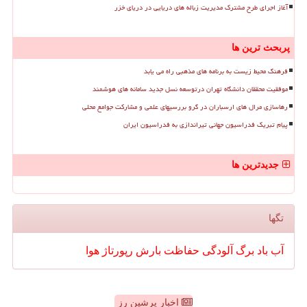
آغاز اجرای طرح مشترک مدیریت زباله های دریایی در دریای خزر
پربحث ترین ها
فرهنگ محیط زیست به برنامه های مذهبی راه می یابد
موفقیت محققان دانشگاه تهران درتوسعه نسل جدید سامانه های هوشمند
رهاسازی مرال های ارسباران در گرو بررسیهای علمی و مشارکت جوامع محلی
پیام تبریک فدراسیون جهانی تیراندازی به فدراسیون ایران
جدیدترین ها
تگها
آب
باد
برگ
آلودگی
حفاظت
بارش
رپورتاژ
هوا
اخبار پرشین رز