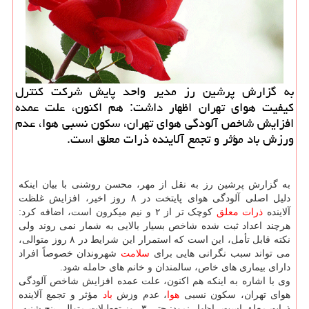
به گزارش پرشین رز مدیر واحد پایش شركت كنترل
كیفیت هوای تهران اظهار داشت: هم اكنون، علت عمده
افزایش شاخص آلودگی هوای تهران، سكون نسبی هوا، عدم
ورزش باد مؤثر و تجمع آلاینده ذرات معلق است.
به گزارش پرشین رز به نقل از مهر، محسن روشنی با بیان اینکه
دلیل اصلی آلودگی هوای پایتخت در ۸ روز اخیر، افزایش غلظت
آلاینده
ذرات معلق
کوچک تر از ۲ و نیم میکرون است، اضافه کرد:
هرچند اعداد ثبت شده شاخص بسیار بالایی به شمار نمی روند ولی
نکته قابل تأمل، این است که استمرار این شرایط در ۸ روز متوالی،
می تواند سبب نگرانی هایی برای
سلامت
شهروندان خصوصاً افراد
دارای بیماری های خاص، سالمندان و خانم های حامله شود.
وی با اشاره به اینکه هم اکنون، علت عمده افزایش شاخص آلودگی
هوای تهران، سکون نسبی
هوا
، عدم وزش
باد
مؤثر و تجمع آلاینده
ذرات معلق است، اظهار نمود: حتی ۳ روز تعطیلات متوالی پنج شنبه،