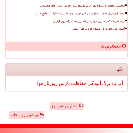
موفقیت محققان دانشگاه تهران درتوسعه نسل جدید سامانه های هوشمند
رهاسازی مرال های ارسباران در گرو بررسیهای علمی و مشارکت جوامع محلی
پیام تبریک فدراسیون جهانی تیراندازی به فدراسیون ایران
آمپول های لاغری در باشگاه ها و مراکز زیبایی
جدیدترین ها
تگها
آب
باد
برگ
آلودگی
حفاظت
بارش
رپورتاژ
هوا
اخبار پرشین رز
پرشین رز : خانه