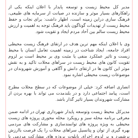
مدیر کل محیط زیست و توسعه پایدار با اعلان اینکه یکی از
راهکارهای بسیار موثر و سازنده در صیانت از سرمایه های طبیعی،
فرهنگ سازی دراین زمینه است، اظهار داشت: برای نجات و حفظ
محیط زیست از تهدیدات گوناگون باید فرهنگ توجه به اهمیت و ارزش
محیط زیست سالم بین آحاد مردم ایجاد و تقویت شود.
وی با اعلان اینکه مهم ترین هدف در ارتقای فرهنگ زیست محیطی
افراد جامعه، ایجاد شناخت در زمینه اهمیت تعامل انسان با محیط
زیست و تاثیر عملکرد منفی یا مثبت وی بر محیط است بر لزوم
تقویت کانون های محیط زیست در سراهای محلات تاکید و به نقش
موثر این کانون ها در ارتقای دانش و آگاهی و آموزش شهروندان در
موضوعات زیست محیطی اشاره نمود.
انصاری اضافه کرد: خیلی از موضوعات که در سطح محلات مطرح
است، پیامد اجتماعی دارد و در بلندمدت می تواند با بهره بردن از
مشارکت شهروندان بسیار تاثیر گذار باشد.
مدیرکل محیط زیست وتوسعه پایدار شهرداری تهران در ادامه ضمن
معرفی برنامه محله سبز و رویکرد محله محوری پروژه های زیست
محیطی به ویژه پروژه های توانمندسازی و مشارکت های مردمی
بهره گیری از توان و پتانسیل سراهای محلات را یک فرصت باارزش
برشمرد و بر لزوم اجرای پایلوت پروژه های مشارکت مردمی با