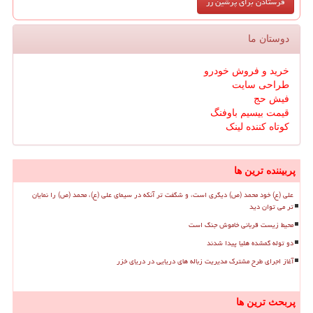
دوستان ما
خرید و فروش خودرو
طراحی سایت
فیش حج
قیمت بیسیم باوفنگ
کوتاه کننده لینک
پربیننده ترین ها
علی (ع) خود محمد (ص) دیگری است، و شگفت تر آنکه در سیمای علی (ع)، محمد (ص) را نمایان
تر می توان دید
محیط زیست قربانی خاموش جنگ است
دو توله گمشده هلیا پیدا شدند
آغاز اجرای طرح مشترک مدیریت زباله های دریایی در دریای خزر
پربحث ترین ها