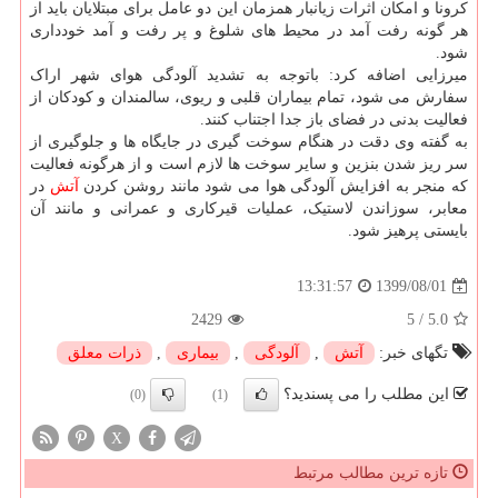
کرونا و امکان اثرات زیانبار همزمان این دو عامل برای مبتلایان باید از
هر گونه رفت آمد در محیط های شلوغ و پر رفت و آمد خودداری
شود.
میرزایی اضافه کرد: باتوجه به تشدید آلودگی هوای شهر اراک
سفارش می شود، تمام بیماران قلبی و ریوی، سالمندان و کودکان از
فعالیت بدنی در فضای باز جدا اجتناب کنند.
به گفته وی دقت در هنگام سوخت گیری در جایگاه ها و جلوگیری از
سر ریز شدن بنزین و سایر سوخت ها لازم است و از هرگونه فعالیت
که منجر به افزایش آلودگی هوا می شود مانند روشن کردن
آتش
در
معابر، سوزاندن لاستیک، عملیات قیرکاری و عمرانی و مانند آن
بایستی پرهیز شود.
1399/08/01
13:31:57
2429
5
/
5.0
تگهای خبر:
آتش
,
آلودگی
,
بیماری
,
ذرات معلق
این مطلب را می پسندید؟
(0)
(1)
X
تازه ترین مطالب مرتبط