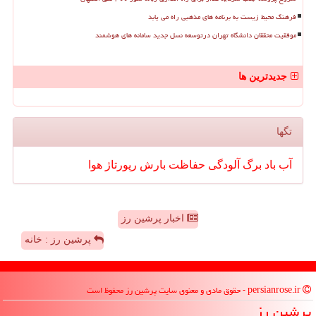
فرهنگ محیط زیست به برنامه های مذهبی راه می یابد
موفقیت محققان دانشگاه تهران درتوسعه نسل جدید سامانه های هوشمند
جدیدترین ها
تگها
آب
باد
برگ
آلودگی
حفاظت
بارش
رپورتاژ
هوا
اخبار پرشین رز
پرشین رز : خانه
persianrose.ir - حقوق مادی و معنوی سایت پرشین رز محفوظ است
پرشین رز