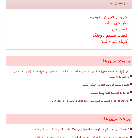
دوستان ما
خرید و فروش خودرو
طراحی سایت
فیش حج
قیمت بیسیم باوفنگ
کوتاه کننده لینک
پربیننده ترین ها
علی (ع) خود محمد (ص) دیگری است، و شگفت تر آنکه در سیمای علی (ع)، محمد (ص) را نمایان
تر می توان دید
محیط زیست قربانی خاموش جنگ است
دو توله گمشده هلیا پیدا شدند
آغاز اجرای طرح مشترک مدیریت زباله های دریایی در دریای خزر
پربحث ترین ها
کشف 2 تن چوب تاغ در کوهپایه اصفهان طی 24 ساعت اخیر 8 نفر دستگیر شدند
شروع پروسه جذب سرمایه گذار برای راه اندازی زباله سوز ۳۰۰ تنی اصفهان