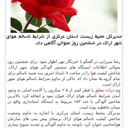
مدیركل محیط زیست استان مركزی از شرایط ناسالم هوای
شهر اراك در ششمین روز متوالی آگاهی داد.
رضا میرزایی در گفتگو با خبرنگار مهر اظهار نمود: برای ششمین روز
متوالی اطلاعات ایستگاه های سنجش آلودگی هوای شهر اراک،
شاخص کیفیت
هوا
را در ساعت ۷ بامداد امروز سه شنبه ناسالم برای
تمام گروه ها نشان داد که حاکی از تداوم شرایط ناسالم هوای شهر
اراک است.
وی
ذرات معلق
با قطر کمتر از ۲.۵ میکرون را آلاینده اصلی به وجود
آمدن شرایط ناسالم هوای اراک عنوان نمود و اضافه کرد: بالاترین
شاخص آلودگی با عدد ۱۵۳ مربوط به ایستگاه استانداری واقع در
میدان حافظیه بوده است.
مدیرکل محیط زیست استان مرکزی ️با اشاره به تداوم وضعیت
شاخص کیفیت ناسالم هوای اراک برمبنای پیش بینی های سازمان
هواشناسی عنوان کرد: باتوجه به تداوم آلودگی و تشدید شیوع بیماری