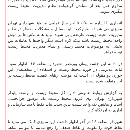
مداوم حتی بعد از ستاندن گواهینامه نظام مدیریت محیط زیست
پیگیری شوند.
انصاری با اشاره به اینکه تا آخر سال تمامی مناطق شهرداری تهران
ممیزی می شوند، اظهارکرد: باید مسائل و مشکلات مدنظر در نظام
مدیریت محیط زیست عارضه یابی شوند. نباید همه تلاش ها بر دوش
واحد محیط زیست باشد بلکه لازم است دیگر واحدها با تعاملات بین
بخشی به موضوعات محیط زیستی و نظام مدیریت محیط زیست
توجه نمایند.
در ادامه این جلسه پیمان پورنصر- شهردار منطقه ۱۶- اظهار نمود:
ثبات مدیریتی در حوزه محیط زیست و استفاده از متخصصان این
حوزه، دو مقوله ای است که موجب ارتقای کیفیت محیط زیست در
این منطقه شده است.
به گزارش روابط عمومی اداره کل محیط زیست و توسعه پایدار
شهرداری تهران، وی افزود: محیط زیست یک موضوع فرابخشی
است و مختص یک واحد نیست بدین سبب نباید فقط با دید سازمانی و
اداری به آن نگاه کرد.
شهردار منطقه ۱۶ در آخر اظهار داشت: این ممیزی کمک می نماید تا
نقاط قوت را تقویت و نقاط ضعف را رفع نماییم تا بتوانیم شاهد