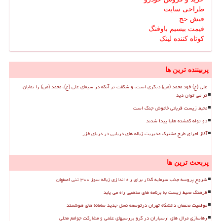
طراحی سایت
فیش حج
قیمت بیسیم باوفنگ
کوتاه کننده لینک
پربیننده ترین ها
علی (ع) خود محمد (ص) دیگری است، و شگفت تر آنکه در سیمای علی (ع)، محمد (ص) را نمایان
تر می توان دید
محیط زیست قربانی خاموش جنگ است
دو توله گمشده هلیا پیدا شدند
آغاز اجرای طرح مشترک مدیریت زباله های دریایی در دریای خزر
پربحث ترین ها
شروع پروسه جذب سرمایه گذار برای راه اندازی زباله سوز ۳۰۰ تنی اصفهان
فرهنگ محیط زیست به برنامه های مذهبی راه می یابد
موفقیت محققان دانشگاه تهران درتوسعه نسل جدید سامانه های هوشمند
رهاسازی مرال های ارسباران در گرو بررسیهای علمی و مشارکت جوامع محلی