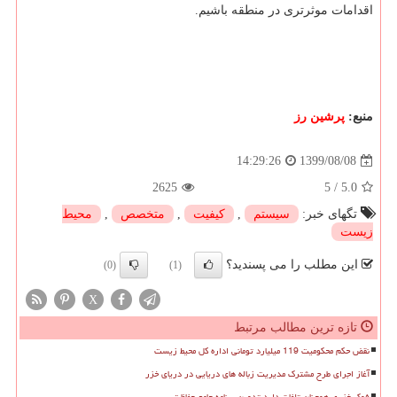
اقدامات موثرتری در منطقه باشیم.
منبع:
پرشین رز
1399/08/08
14:29:26
2625
5
/
5.0
تگهای خبر:
سیستم
,
كیفیت
,
متخصص
,
محیط
زیست
این مطلب را می پسندید؟
(0)
(1)
X
تازه ترین مطالب مرتبط
نقض حکم محکومیت 119 میلیارد تومانی اداره کل محیط زیست
آغاز اجرای طرح مشترک مدیریت زباله های دریایی در دریای خزر