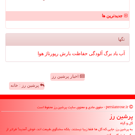
جدیدترین ها
تگها
آب
باد
برگ
آلودگی
حفاظت
بارش
رپورتاژ
هوا
اخبار پرشین رز
پرشین رز : خانه
persianrose.ir - حقوق مادی و معنوی سایت پرشین رز محفوظ است
پرشین رز
گل و گیاه
به پرشین رز، جایی که گل ها فقط زیبا نیستند، بلکه سخنگوی طبیعت اند، خوش آمدید! فراتر از