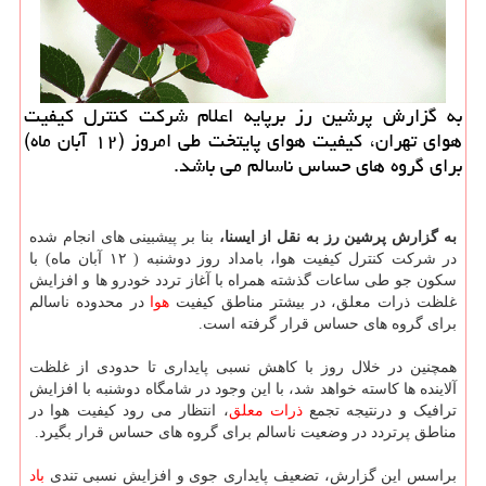
به گزارش پرشین رز برپایه اعلام شركت كنترل كیفیت
هوای تهران، كیفیت هوای پایتخت طی امروز (۱۲ آبان ماه)
برای گروه های حساس ناسالم می باشد.
به گزارش پرشین رز به نقل از ایسنا،
بنا بر پیشبینی های انجام شده
در شرکت کنترل کیفیت هوا، بامداد روز دوشنبه ( ۱۲ آبان ماه) با
سکون جو طی ساعات گذشته همراه با آغاز تردد خودرو ها و افزایش
غلظت ذرات معلق، در بیشتر مناطق کیفیت
هوا
در محدوده ناسالم
برای گروه های حساس قرار گرفته است.
همچنین در خلال روز با کاهش نسبی پایداری تا حدودی از غلظت
آلاینده ها کاسته خواهد شد، با این وجود در شامگاه دوشنبه با افزایش
ترافیک و درنتیجه تجمع
ذرات معلق
، انتظار می رود کیفیت هوا در
مناطق پرتردد در وضعیت ناسالم برای گروه های حساس قرار بگیرد.
براسس این گزارش، تضعیف پایداری جوی و افزایش نسبی تندی
باد