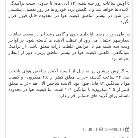
تا اولین ساعات روز سه شنبه (۱۳ آبان ماه) تا حدودی سبب پراکندگی
آلاینده ها خواهد شد و با کاهش تردد خودرو ها در روز تعطیل، پیشبینی
می شود در بیشتر مناطق کیفیت هوا در محدوده قابل قبول قرار
بگیرد.
در طی روز با رشد ناپایداری جوی و گاهی رشد ابر در بعضی ساعات
بعدازظهر احتمال می رود از غلظت آلاینده ها کاسته شود. در اواخر
وقت سه شنبه هم با افزایش غلظت ذرات معلق ناشی از ترافیک
شبانگاهی، کاهش کیفیت هوا در بیشتر مناطق پرتردد دور از انتظار
نخواهد بود.
به گزارش پرشین رز به نقل از ایسنا، آلاینده شاخص هوای پایتخت
طی ۲۴ ساعت گذشته «ذرات معلق کمتر از ۲.۵ میکرون» و کیفیت
هوا با میانگین ۹۴ قابل قبول بود. آلاینده شاخص الان هم «ذرات معلق
کمتر از ۲.۵ میکرون» با میانگین ۱۰۱ است اما کیفیت هوا در محدوده
ناسالم برای گروه های حساس قرار دارد.
1399/08/13
12:38:51