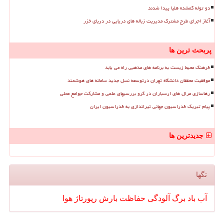
دو توله گمشده هلیا پیدا شدند
آغاز اجرای طرح مشترک مدیریت زباله های دریایی در دریای خزر
پربحث ترین ها
فرهنگ محیط زیست به برنامه های مذهبی راه می یابد
موفقیت محققان دانشگاه تهران درتوسعه نسل جدید سامانه های هوشمند
رهاسازی مرال های ارسباران در گرو بررسیهای علمی و مشارکت جوامع محلی
پیام تبریک فدراسیون جهانی تیراندازی به فدراسیون ایران
جدیدترین ها
تگها
آب
باد
برگ
آلودگی
حفاظت
بارش
رپورتاژ
هوا