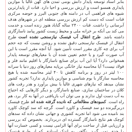
بنابر اسناد توسعه پایدار دانش بومی تمدن های کهن غالباً با موازین
پایداری همسو است و ارزش بررسی و احیا دارد. قنات از پایدارترین
شیوه های فراهمی آب در دامنه های جنوبی البرز و حوضه مرکزی
قنات است که دست کم ارزش بررسی منطقه ای در شهرهای هدف
آبرسانی را داشت. قنات ۲۴۰۰ ساله گناباد هنوز زنده است و خدمت
می کند بی آنکه بر خزانه ملی و محیط زیست کشور پیامد ناسازگاری
داشته باشد.
طرح انتقال آب فینسک نیازسنجی نشده است
طرح
انتقال از فینسک نیازسنجی دقیق نشده و روشن نیست که چه حجم
آب برای چه کاری مقرر است تأمین شود. آیا آنچه مقرر است با این
آب صورت گیرد و یا حجم تعیین شده آن با معیارهای توسعه پایدار
همخوانی دارد؟ آیا این آب برای صنایع ناسازگار با اقلیم مانند فلز و
فولاد نیست؟ آیا محاسبه نیاز خانگی برپایه معیارهای روز دنیا با سرانه
۱۰۰ لیتر در روز و برنامه کاهش تا ۴۰ لیتر محاسبه شده یا هیچ
محاسبه سازگار با بوم شناسی و موازین پایداری ندارد؟ تجربه کشور
نشان میدهد که نیازهای شهری غالباً با بیش برآورد و هدر رفت های
کلان در ساختمان سازی، صنایع ناسازگار، و دیگر کارهایی که احتیاج
به آب دست اول ندارند و می توان آب بازیافتی در آنها به کار برد، هم
راه است.
کمبودهای مطالعاتی که نادیده گرفته شده اند
طرح فینسک
دربرگیرنده دو سد فینسک و کاورد است. گرچه که سد کوچک کاورد
بند نامیده می شود اما تجربه کشوری و جهانی نشان داده که سدهای
کوچک هم نتایج ناسازگار گسترده ای دربردارند. بخصوص که بررسی
و ارزیابی قبل از ساخت برای آنها الزامی نیست و کسی خسارت آنها
را جدی نمی گیرد. نگاهی به اندک اسنادی که از طرح فینسک