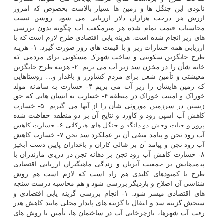
نابودی این جنگل ها و زمین ها بسیار بالاست بخصوص که امروز
ارزش هر درخت هزاران دلار ارزیابی می شود. روشن نیست
محاسبات قیمت تمام شده هر مترمکعب آب چگونه بدون بررسی
های زیر انجام شده است. هزینه یابی اقتصادی طرح لازم است که با
ارزیابی همه خسارات زیر و با قیمت های روز صورت گیرد. ۱- هزینه
طرح جایگزین سکونتی و ساخت شهرک مسکونی برای مردمی که
خانه شأن را در مخزن سد زیر آب می بریم. ۲- هزینه طرح جایگزین
معیشتی و تأمین شغل برای مردم کشاورز و باغدار و… روستاهایی
که زمین هایشان را زیر آب می بریم ۳- خسارت به سامانه مولد
خوراک و امنیت خوراک در منطقه ۴- خسارت به انسان هایی که حق
زیستن در سرزمین موروثی شأن را از آنها می گیریم. ۵- خسارت
کاهش آب اسپی رود و کاورد و نتایج آن بر دو منطقه حفاظت شده
پرور و حیات وحش دو دانگه و جنگل های هیرکانی ۶- خسارت کاهش
آب رود تجن و پیامد منفی آن بر عملکرد سد تجن ۷- خسارت کاهش
آب رود تجن و پیامد آن بر شالی کاران و باغداران پایین دست آبخیز
۸- خسارت کاهش آب رود تجن بر دهانه تجن در دریای مازندران با
پیامدهایش بر جمعیت آبزیان و زندگی ماهیگیران ارزیابی اقتصادی
طرح با کمبودهای کلیدی هم راه است که لازم است هم روش
شناسی آن اصلاح و باردیگر بررسی شود و هم محاسبه درست سنجه
های اقتصادی میسر شود. ۱- انجام بررسی گزینه یابی اقتصادی و
سنجش گزینه سد و انتقال با گزینه های پایدار محلی مانند کاهش هدر
رفت آب شهرها، بازچرخانی آب در ساختمان ها، تأمین با روش های