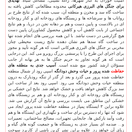
امنیت خوراک به کنار شهرها، زاغه نشینی، مشاغل سیاه.
تهدیدی
برای جنگل های البرزی هیرکانی
محدوده مطالعاتی کاهش یافته به
ساخت گاه سد و مخزن و منطقه آن، سبب شده که از نتایج طرح بر
رواناب ها و سرشاخه ها و زیستگاه های رودخانه ای و کنار رودخانه
ای در بالادست و پایین دست و هم بر دهانه تجن در دریا، و هم نتایج
اجتماعی از بابت کاهش آب و کاهش محصول کشاورزان پایین دست
هیچ گزارشی در دست نباشد. با این همه بررسی های انجام شده تنها
در ساخت گاه سدها هم نشان دهنده نتایج زیست محیطی چنان
مخربی بر جنگل های البرزی هیرکانی است که هر گونه تأیید و مجوز
برای اجرای این طرح را با پرسشی بزرگ روبرو می کند. این درجایی
است که هر گونه تجاور به حریم جنگل ها به هر بهانه از جانب
مسؤلان ارشد کشور منع شده است.
آسیب جدی به منطقه های
حفاظت
شده پرور و حیات وحش دودانگه
اسپی رود از شمال منطقه
حفاظت شده پرور می گذرد و بعد از گذر از تنگه رودبارک به درون
منطقه حیات وحش دودانگه می رود. اسپی رود بعد از ساخت این
سد بزرگ کاهش خواهد یافت و خشک خواهد شد. نتایج این خشکی بر
زیستگاه های رودخانه ای و کنار رودخانه ای و هم بر زیستگاه های
خشکی این مناطق می بایست بررسی و نتایج آن گزارش می شد.
علاوه براین ۳ ایستگاه پمپاژ در منطقه حفاظت شده پرور ایجاد می
شود که تنها راه دسترس برای ساخت و نگهداری این ایستگاه ها و هم
رفت وآمد بارکش ها، جابجایی تجهیزات، مصالح ساختمانی، تعمیرات
و… صدمه ای بسیار جدی به زیستگاه ها و جمعیت گونه های گیاه و
زیای آن خواهد زد. علاوه براین نشر کربن ناشی از کاربرد سوخت