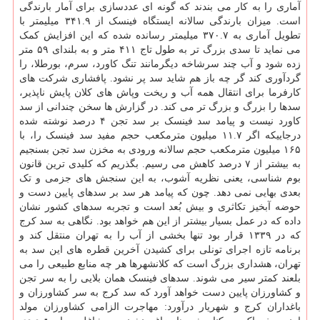
آماری را به کار می بندند که گونه ای عددسازی برای آمار بارندگی
است. میزان بارندگی سالانه ایستگاه فینسک از ۳۴۱.۹ میلیمتر با
تطویل آماری به ۳۷۰.۷ میلیمتر رسانده شده که این افزایش کمک
می نماید تا سدی بزرگ تر به طول تاج ۴۱۱ متر و به بلندای ۵۹ متر
زده شود و آب چند سرشاخه دیگرمانند تنگ کاورد، سرم، بورطلا، را
گردآوری کند گر چه باز هم شاید سد پر نشود. پافشاری شرکت های
کارفرما برای انتقال همه آب و ریخت وپاش های کلان پایش ناپذیر،
سدها را بزرگ و بزرگ تر می کند. در گزارش ها سخن چندانی از سد
کاورد نیست و پیامد سد فینسک بر سد تجن ۴ درصد نوشته شده
درجاییکه اگر ۱۱.۷ میلیون مترمکعب حجم مفید سد فینسک را، با
۱۶۵ میلیون مترمکعب حجم سالانه ورودی به مخزن سد تجن بسنجیم
به بیشتر از ۷ درصد کاهش می رسیم. بگذریم که کلیدی ترین قانون
بوم شناسی، یعنی نظریه آشوب، به این سنجش های جزمی و تک
بعدی بهایی نمی دهد. چون که پیامد هر سد بر سدهای پایین دست و
حوضه آبخیز تکاثری و بیش بُعد است و تجربه سدهای کشور نشان
داده که در عمل بسیار بیشتر از این هم خواهد بود. نگاهی به سد کرج
که در ۱۳۳۹ قرار بود تنها بخشی از آب را به تهران منتقل کند و
برنامه تازه اجرای تونلی برای کشیدن آخرین قطره های این سد به
تهران، هشداری بزرگ است که کلانشهرها هر چه منابع طبیعی را می
بلعند کمتر سیر می شوند. سدهای فینسک همان بلایی را به سر تجن
و کشاورزان پایین دست خواهد آورد که سد کرج به سر کشاورزان و
باغداران کرج و شهریار درآورد: مهاجرت الزامی کشاورزان مولد