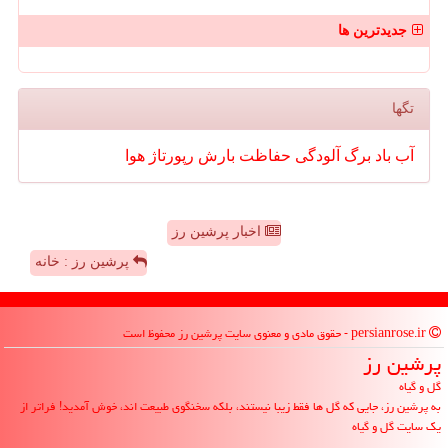
جدیدترین ها
تگها
آب
باد
برگ
آلودگی
حفاظت
بارش
رپورتاژ
هوا
اخبار پرشین رز
پرشین رز : خانه
persianrose.ir - حقوق مادی و معنوی سایت پرشین رز محفوظ است
پرشین رز
گل و گیاه
به پرشین رز، جایی که گل ها فقط زیبا نیستند، بلکه سخنگوی طبیعت اند، خوش آمدید! فراتر از
یک سایت گل و گیاه