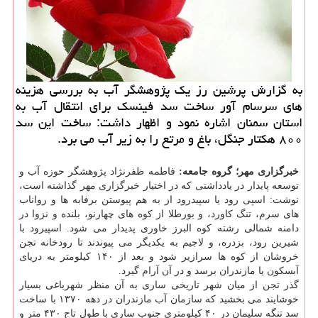
به گزارش پرشین رز یك پژوهشگر آب به بررسی هزینه
های سرسام آور ساخت سد فینسك برای انتقال آب به
استان سمنان اشاره نمود و اظهار داشت: ساخت این سد
۸۰۰ هكتار جنگل، باغ و مرتع را به زیر آب می برد.
خبرگزاری مهر؛ گروه جامعه:
فاطمه ظفرنژاد پژوهشگر حوزه آب و
توسعه پایدار در یادداشتی که در اختیار خبرگزاری مهر گذاشته است،
نوشت: اسپی رود یا سپیدرود از به هم پیوستن برفابه ها و رواناب
های سرم، تنگ کاورد، و بورطلا از کوه های چهارنو، بلنده و نزوا در
دامنه شمالی رشته کوه البرز خاوری پدیدار می شود. اسپیرود با
شیرین رود، بزدره، و لاجیم به یکدیگر می پیوندند تا رودخانه تجن
خروشان از کوه ها سرازیر شود و بعد از ۱۴۰ کیلومتر به دریای
آبسکون یا مازندران برسد و در آن آرام گیرد.
گذر تجن از میان شهر تاریخی ساری به آن منظر شهرباغی بسیار
خوشایند می بخشید که سازمان آب مازندران در دهه ۱۳۷۰ با ساخت
سد تنگه سلیمان در ۴۰ کیلومتری جنوب ساری با طول تاج ۴۳۰ متر و