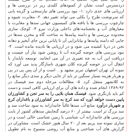
دردسترس است نشان از کمبودهای کلیدی زیر در بررسی ها و
ارزیابی های جدی دارد: ۱- نبود بررسی های نیازسنجی و گزینه یابی
که سرنوشت طرح را بکلی می تواند تغییر دهد. ۲- مغایرت شیوه و
چارچوب بررسی ها با یافته های کمیسیون جهانی سدها و مغایرت با
معیارهای آب و بخشنامه-های داخلی وزارت نیرو ۳- کوچک سازی
محدوده بررسی ها و دامنه پیامدها به ساخت گاه و مخزن سدها در
جایی که دامنه پیامدها و بیابانزایی آن تا پایانی ترین جای آبخیز و دهانه
تجن در دریا کشیده می شود و در ارزیابی ها نادیده مانده است. ۴-
نبود بررسی های حوضه گیرنده آب تا روشن شود نیاز آن چیست و
دریافت این آب به چه تغییری در آن می انجامد. توسعه ناپایدار با
انتقال آب در حوضه گیرنده کلان شهری ناسازگار پدید می آورد که
نمونه آن تهران اصفهان تبریز مشهد و… است و از آن پس پی در پی
و هربار هزینه بسیار سنگین تر باید از جایی دیگر و سدی دیگر منابع را
به کلانشهر منتقل کرد. ۵- مطالعات مرحله دوم سد فینسک در
۹۲-۱۳۸۹ انجام شده و داده های آن برای ارزیابی کافی است و دست
کم باید بازنگری شود.
فینسک همان بلایی را به سر تجن و کشاورزان
پایین دست خواهد آورد که سد کرج به سر کشاورزان و باغداران کرج
و شهریار درآورد
منابع آب سدها غالباً جانبدارانه به سود ساخت سد و
سد بزرگ تر است. بیشتر از ۶۰ درصد گنجایش سدهای کشور از بابت
بررسی های جانبدارانه آب شناسی یا زمین شناسی خالی است و در
ساری نمونه سد پریم بعد از ۲۰ سال هنوز خشک است. مشاوران در
گزارش های آب شناختی و منابع آب روشی منسوخ به نام تطویل