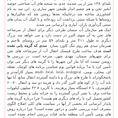
بلندای ۱۳۸ متر از پی صدمه جدی به سنجه های آب شناختی حوضه
آبخیز تجن و هم چشم انداز طبیعی شهر ساری زد. این سد به نام
کشاورزی ساخته شد درجاییکه بعدها روشن شد که شالیزارها و
روستاها با شبکه سنتی برداشت آب رودخانه و با کمک آب بندان های
سنتی گردآوری باران، آبیاری و آبرسانی می شدند.
اینک هم سازمان آب سمنان طرحی دیگر برای انتقال از سرشاخه
های تجن به آن سوی البرز در دست دارد و می خواهد سد بزرگ
دیگری به طول ۴۱۱ متر و بلندای ۵۹ متر در روستای تلاجیم و
همزمان سدی هم روی تنگ کاورد بسازد.
سدی که گزینه یابی نشده
است
هدف ساخت طرح فینسک انتقال آب از سرشاخه های تجن
برای شهرهای سمنان، مهدی شهر، سرخه است. در بررسی ها
روشن نیست که آیا نیاز این شهرها را با گزینه های دیگر می توان
تأمین کرد یا نه؟ برپایه قوانین بوم شناسی برنامه های کوچک، نقطه
ای، محلی، بومی، small، focal، local، ecological بسیار کارآمدتر و
پاسخگوتراند تا طرح های بزرگ و با دامنه گسترده انتقال منابع. آیا تنها
باید آب را از کوه های البرز گذر داد و هزینه دو سد و انتقال ۷۰-۶۰
کیلومتری، با ۷ ایستگاه پمپاژِ پرهزینه، با کاربرد ۴۲.۸ میلیون کیلووات
ساعت برق، با نشر کربن گسترده را به خزانه ملی و محیط زیست
کشورتحمیل کرد یا راه های دیگری هم هست؟ چرا درباره گزینه های
پایدار آبرسانی که بخشی از آنها در سیاست های کلی اصلاح الگوی
مصرف آمده بررسی علمی و درخور نشده است؟ چرا درباره روش
های بومی تأمین آب منطقه مانند قنات بررسی انجام نشده است.