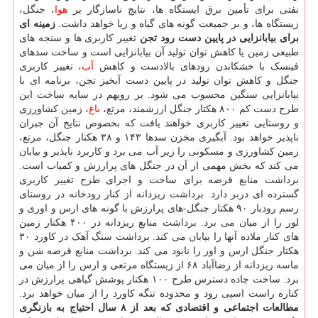
نفتی برای تأمین برق ایستگاه ها، نتایج ناسازگار بر
هوا
، جنگل،
زیستگاه ها، و بر جمیعت گونه های گیاه و زیا خواهد داشت.
زمینه ای
برای بیابانزایی در پایین دست رود تجن
تغییر کاربری ها و سنجه های
طبیعی زمین یا کاهش توان تولید آن بیابانزایی است و ساخت سدهای
فینسک با خشکاندن رودهای بالادست و کاهش
آب
، تغییر کاربری
جنگل و کاهش توان تولید در پایین دست آبخیز تجن، برنامه ای با
بیابانزایی سنگین محسوب می شود. بر رویهم در سایه ساخت این
طرح دست کم ۸۰۰ هکتار جنگل ارزشمند، مرتع،
باغ
، زمین کشاورزی
و روستایی تغییر کاربری خواهند یافت که بخصوص نتایج آن جبران
ناپذیر خواهد بود. آبگیری مخزن سدها ۱۴۳ و ۳۸ هکتار جنگل، مرتع،
زمین کشاورزی و مسکونی را زیر آب می برد و کاربرد ناپذیر و بیابان
می کند که بخش مهمی از آن در جنگل های پرارزش و کمیاب است.
برداشت منابع قرضه برای ساخت و اجرای طرح تغییر کاربری
گسترده ای دربر دارد. برداشت ریزدانه از کنار رودخانه در روستای
رسم رودبار ۹۰ هکتار جنگل-های پرارزش با گونه های ارس و اوری و
لور را از میان می برد. برداشت منابع ریزدانه در ۴۰۰ هکتار زمین
های کنار ملاده آنها را بیابان می کند. برداشت سنگ آهک در کاورد ۳۰
هکتار جنگل ارس و اور را نابود می کند. برداشت منابع قرضه شن و
ماسه ریزدانه از رضاآباد ۶۸ از زیستگاه مرتعی و ارس را از میان می
برد. ساخت جاده دسترس طرح ۱۰۰ هکتار پوشش گیاهی پرارزش در
کناره راست اسپی رود و محدوده تنگه کاورد را از میان خواهد برد.
مطالعات اجتماعی و اقتصادی که بعد از ۸ سال احتیاج به بازنگری