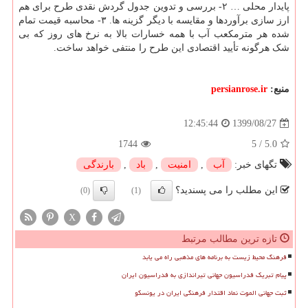
پایدار محلی … ۲- بررسی و تدوین جدول گردش نقدی طرح برای هم
ارز سازی برآوردها و مقایسه با دیگر گزینه ها. ۳- محاسبه قیمت تمام
شده هر مترمکعب آب با همه خسارات بالا به نرخ های روز که بی
شک هرگونه تأیید اقتصادی این طرح را منتفی خواهد ساخت.
منبع:
persianrose.ir
1399/08/27
12:45:44
1744
5
/
5.0
تگهای خبر:
آب
,
امنیت
,
باد
,
بارندگی
این مطلب را می پسندید؟
(0)
(1)
X
تازه ترین مطالب مرتبط
فرهنگ محیط زیست به برنامه های مذهبی راه می یابد
پیام تبریک فدراسیون جهانی تیراندازی به فدراسیون ایران
ثبت جهانی الموت نماد اقتدار فرهنگی ایران در یونسکو