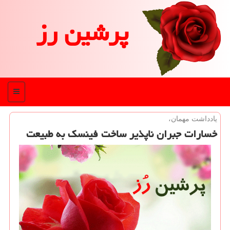
پرشین رز
منو
یادداشت مهمان،
خسارات جبران ناپذیر ساخت فینسك به طبیعت