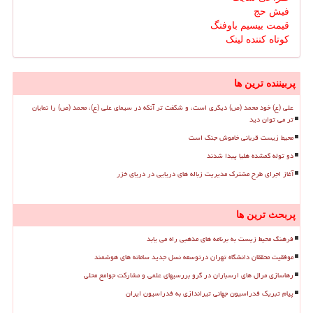
فیش حج
قیمت بیسیم باوفنگ
کوتاه کننده لینک
پربیننده ترین ها
علی (ع) خود محمد (ص) دیگری است، و شگفت تر آنکه در سیمای علی (ع)، محمد (ص) را نمایان
تر می توان دید
محیط زیست قربانی خاموش جنگ است
دو توله گمشده هلیا پیدا شدند
آغاز اجرای طرح مشترک مدیریت زباله های دریایی در دریای خزر
پربحث ترین ها
فرهنگ محیط زیست به برنامه های مذهبی راه می یابد
موفقیت محققان دانشگاه تهران درتوسعه نسل جدید سامانه های هوشمند
رهاسازی مرال های ارسباران در گرو بررسیهای علمی و مشارکت جوامع محلی
پیام تبریک فدراسیون جهانی تیراندازی به فدراسیون ایران