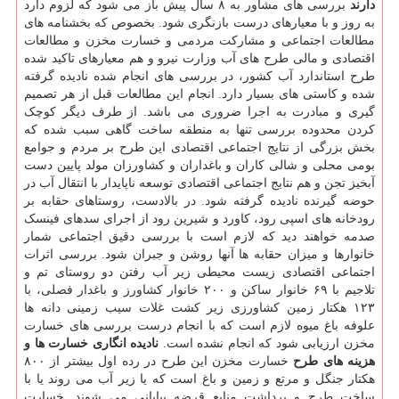
دارند
بررسی های مشاور به ۸ سال پیش باز می شود که لزوم دارد
به روز و با معیارهای درست بازنگری شود. بخصوص که بخشنامه های
مطالعات اجتماعی و مشارکت مردمی و خسارت مخزن و مطالعات
اقتصادی و مالی طرح های آب وزارت نیرو و هم معیارهای تاکید شده
طرح استاندارد آب کشور، در بررسی های انجام شده نادیده گرفته
شده و کاستی های بسیار دارد. انجام این مطالعات قبل از هر تصمیم
گیری و مبادرت به اجرا ضروری می باشد. از طرف دیگر کوچک
کردن محدوده بررسی تنها به منطقه ساخت گاهی سبب شده که
بخش بزرگی از نتایج اجتماعی اقتصادی این طرح بر مردم و جوامع
بومی محلی و شالی کاران و باغداران و کشاورزان مولد پایین دست
آبخیز تجن و هم نتایج اجتماعی اقتصادی توسعه ناپایدار با انتقال آب در
حوضه گیرنده نادیده گرفته شود. در بالادست، روستاهای حقابه بر
رودخانه های اسپی رود، کاورد و شیرین رود از اجرای سدهای فینسک
صدمه خواهند دید که لازم است با بررسی دقیق اجتماعی شمار
خانوارها و میزان حقابه ها آنها روشن و جبران شود. بررسی اثرات
اجتماعی اقتصادی زیست محیطی زیر آب رفتن دو روستای تم و
تلاجیم با ۶۹ خانوار ساکن و ۲۰۰ خانوار کشاورز و باغدار فصلی، با
۱۲۳ هکتار زمین کشاورزی زیر کشت غلات سیب زمینی دانه ها
علوفه باغ میوه لازم است که با انجام درست بررسی های خسارت
مخزن ارزیابی شود که انجام نشده است.
نادیده انگاری خسارت ها و
هزینه های طرح
خسارت مخزن این طرح در رده اول بیشتر از ۸۰۰
هکتار جنگل و مرتع و زمین و باغ است که یا زیر آب می روند یا با
ساخت طرح و برداشت منابع قرضه بیابانی می شوند. خسارت