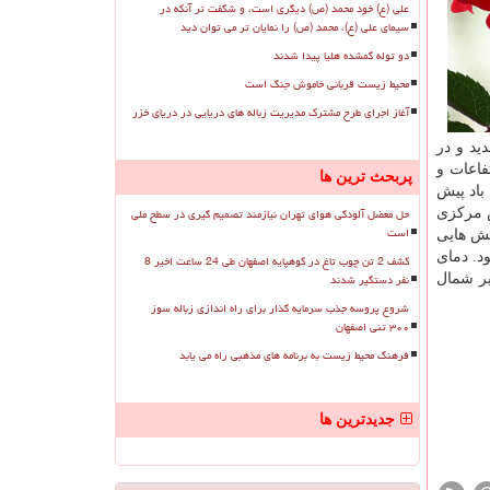
علی (ع) خود محمد (ص) دیگری است، و شگفت تر آنکه در
سیمای علی (ع)، محمد (ص) را نمایان تر می توان دید
دو توله گمشده هلیا پیدا شدند
محیط زیست قربانی خاموش جنگ است
آغاز اجرای طرح مشترک مدیریت زباله های دریایی در دریای خزر
ید و در
فاعات و
پربحث ترین ها
باد پیش
حل معضل آلودگی هوای تهران نیازمند تصمیم گیری در سطح ملی
س مرکزی
است
خش هایی
د. دمای
کشف 2 تن چوب تاغ در کوهپایه اصفهان طی 24 ساعت اخیر 8
نفر دستگیر شدند
 سردسیر شمال
شروع پروسه جذب سرمایه گذار برای راه اندازی زباله سوز
۳۰۰ تنی اصفهان
فرهنگ محیط زیست به برنامه های مذهبی راه می یابد
جدیدترین ها