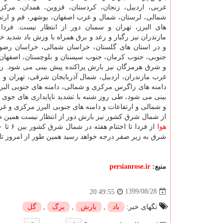
غربی، اردبیل، زنجان، کردستان، قزوین، همدان، مرک
شمالی، لرستان، شمال و غرب اصفهان، بوشهر، قم و ارتف
های البرز، تهران و سمنان دور از انتظار نیست. فردا 
مازندران نیز رگبار و رعد و برق همراه با وزش باد شدید 
و در استان های گلستان، خراسان شمالی، خراسان رضو
جنوبی، جنوب کرمان، جنوب سیستان و بلوچستان، اصفهان،
و شرق هرمزگان نیز بارش پراکنده پیش بینی می شود. روز
غرب مازندران، اردبیل، شمال آذربایجان شرقی، تهران و 
دامنه های زاگرس مرکزی و شمالی، دامنه های جنوبی البرز
بینی می شود، طی روز شنبه با تشدید ناپایداری های جو
و شمالی و ارتفاعات و دامنه های جنوبی البرز مرکزی و غر
از شمال شرق کشور نیز بارش دور از انتظار نیست همین
هوا
شرق به زیر صفر درجه خواهد رسید همین طور از امروز تا 
منبع:
persianrose.ir
1399/08/28
20:49:55
تگهای خبر:
باد
,
بارش
,
برگ
,
گل