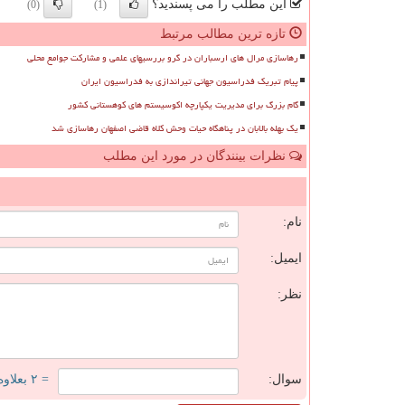
این مطلب را می پسندید؟
(0)
(1)
تازه ترین مطالب مرتبط
رهاسازی مرال های ارسباران در گرو بررسیهای علمی و مشارکت جوامع محلی
پیام تبریک فدراسیون جهانی تیراندازی به فدراسیون ایران
گام بزرگ برای مدیریت یکپارچه اکوسیستم های کوهستانی کشور
یک بهله بالابان در پناهگاه حیات وحش کلاه قاضی اصفهان رهاسازی شد
نظرات بینندگان در مورد این مطلب
ن
نام:
ایمیل:
نظر:
سوال:
= ۲ بعلاوه ۳