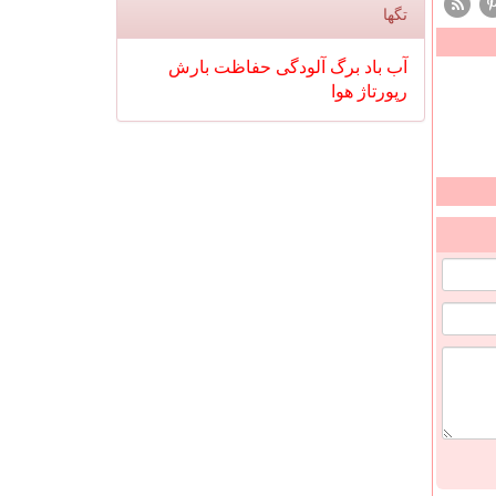
تگها
آب
باد
برگ
آلودگی
حفاظت
بارش
رپورتاژ
هوا