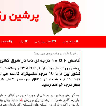
پرشین رز
صفحه اصلی
مطالب پرشین رز
برگ
حفاظت
از فردا تا پایان هفته روی می دهد؛
كاهش ۶ تا ۱۰ درجه ای دما در شرق كشور
پرشین رز: دمای هوا از فردا تا اختتام هفته در
كشور بین 6 تا 10 درجه سانتیگراد كاسته 
جهت دمای بیشینه در مناطق سردسیر شمال شر
صفر درجه خواهد رسید.
به گزارش پرشین رز به نقل از مهر، امروز در گیلان و ما
باران، گاهی همراه با رعد و برق و وزش
باد
شدید پیش بین
بارش پراکنده باران در استان های گلستان، آذربایجان شرقی