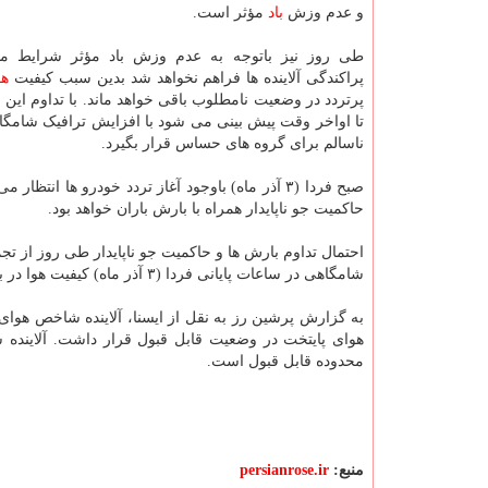
و عدم وزش
باد
مؤثر است.
طی روز نیز باتوجه به عدم وزش باد مؤثر شرایط 
پراکندگی آلاینده ها فراهم نخواهد شد بدین سبب کیفیت
هو
پرتردد در وضعیت نامطلوب باقی خواهد ماند. با تداوم ای
تا اواخر وقت پیش بینی می شود با افزایش ترافیک شامگ
ناسالم برای گروه های حساس قرار بگیرد.
صبح فردا (۳ آذر ماه) باوجود آغاز تردد خودرو ها 
حاکمیت جو ناپایدار همراه با بارش باران خواهد بود.
احتمال تداوم بارش ها و حاکمیت جو ناپایدار طی روز از تجمع
شامگاهی در ساعات پایانی فردا (۳ آذر ماه) کیفیت هوا در بیشتر مناطق در وضعیت قابل قبول پیش بینی می شود.
محدوده قابل قبول است.
منبع:
persianrose.ir