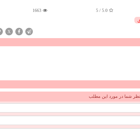
1663
5
/
5.0
ق
X
ظر شما در مورد این مطلب