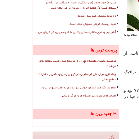
علی (ع) خود محمد (ص) دیگری است، و شگفت تر آنکه در
سیمای علی (ع)، محمد (ص) را نمایان تر می توان دید
دو توله گمشده هلیا پیدا شدند
محیط زیست قربانی خاموش جنگ است
آغاز اجرای طرح مشترک مدیریت زباله های دریایی در دریای خزر
 محدوده
پربحث ترین ها
 ناشی از
موفقیت محققان دانشگاه تهران درتوسعه نسل جدید سامانه های
هوشمند
ش ترافیک
رهاسازی مرال های ارسباران در گرو بررسیهای علمی و مشارکت
جوامع محلی
پیام تبریک فدراسیون جهانی تیراندازی به فدراسیون ایران
به گزارش پرشین رز به نقل از ایسنا، آلاینده شاخص هوای پایتخت طی ۲۴ ساعت گذشته «ذرات معلق کمتر از ۲.۵ میکرون» با میانگین ۷۷ بود و
آمپول های لاغری در باشگاه ها و مراکز زیبایی
 ۲.۵ میکرون» با میانگین ۸۲ است و کیفیت هوا در
جدیدترین ها
تگها