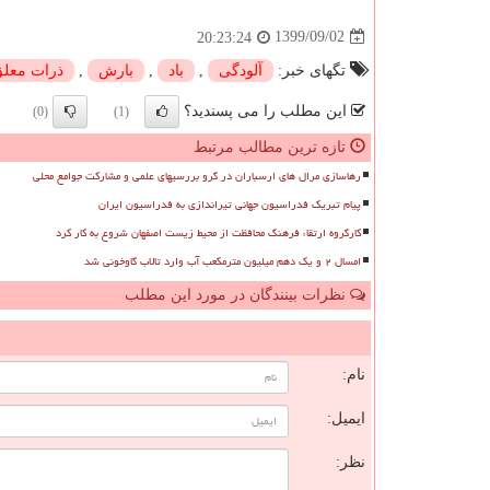
1399/09/02
20:23:24
تگهای خبر:
آلودگی
,
باد
,
بارش
,
ذرات معل
این مطلب را می پسندید؟
(0)
(1)
تازه ترین مطالب مرتبط
رهاسازی مرال های ارسباران در گرو بررسیهای علمی و مشارکت جوامع محلی
پیام تبریک فدراسیون جهانی تیراندازی به فدراسیون ایران
کارگروه ارتقاء فرهنگ محافظت از محیط زیست اصفهان شروع به کار کرد
امسال ۲ و یک دهم میلیون مترمکعب آب وارد تالاب گاوخونی شد
نظرات بینندگان در مورد این مطلب
ن
نام:
ایمیل:
نظر: