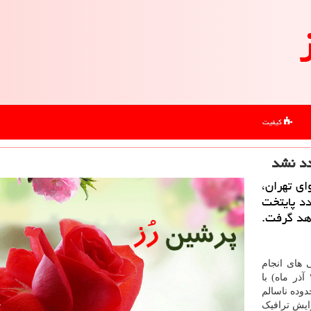
کیفیت
دد نشد
ی تهران،
ردد پایتخت
اهد گرفت.
 های انجام
شده در شرکت کنترل کیفیت هوا، در صبحگاه امروز (۲ آذر ماه) با
وده ناسالم
ایش ترافیک