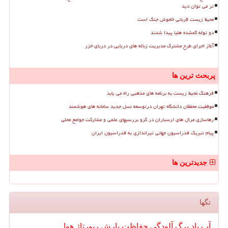
تر می توان دید
محیط زیست قربانی خاموش جنگ است
دو توله گمشده هلیا پیدا شدند
آغاز اجرای طرح مشترک مدیریت زباله های دریایی در دریای خزر
پربحث ترین ها
فرهنگ محیط زیست به برنامه های مذهبی راه می یابد
موفقیت محققان دانشگاه تهران درتوسعه نسل جدید سامانه های هوشمند
رهاسازی مرال های ارسباران در گرو بررسیهای علمی و مشارکت جوامع محلی
پیام تبریک فدراسیون جهانی تیراندازی به فدراسیون ایران
جدیدترین ها
تگها
آب
باد
برگ
آلودگی
حفاظت
بارش
رپورتاژ
هوا