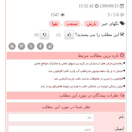
1399/09/23
13:52:42
1547
5
/
5.0
تگهای خبر:
بارش
,
صنعت
,
هوا
این مطلب را می پسندید؟
(0)
(1)
X
تازه ترین مطالب مرتبط
رهاسازی مرال های ارسباران در گرو بررسیهای علمی و مشارکت جوامع محلی
امسال ۲ و یک دهم میلیون مترمکعب آب وارد تالاب گاوخونی شد
گاوخونی را جزیی از مخلوقات بدانید تالاب جزیره گرمایی شد
نبض زندگی دوباره در شادگان تالاب با هزاران جوجه فلامینگو بیدار شد
نظرات بینندگان در مورد این مطلب
نظر شما در مورد این مطلب
نام:
ایمیل: