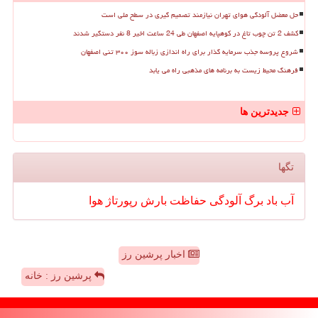
حل معضل آلودگی هوای تهران نیازمند تصمیم گیری در سطح ملی است
کشف 2 تن چوب تاغ در کوهپایه اصفهان طی 24 ساعت اخیر 8 نفر دستگیر شدند
شروع پروسه جذب سرمایه گذار برای راه اندازی زباله سوز ۳۰۰ تنی اصفهان
فرهنگ محیط زیست به برنامه های مذهبی راه می یابد
جدیدترین ها
تگها
آب
باد
برگ
آلودگی
حفاظت
بارش
رپورتاژ
هوا
اخبار پرشین رز
پرشین رز : خانه