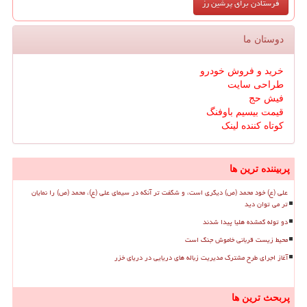
دوستان ما
خرید و فروش خودرو
طراحی سایت
فیش حج
قیمت بیسیم باوفنگ
کوتاه کننده لینک
پربیننده ترین ها
علی (ع) خود محمد (ص) دیگری است، و شگفت تر آنکه در سیمای علی (ع)، محمد (ص) را نمایان
تر می توان دید
دو توله گمشده هلیا پیدا شدند
محیط زیست قربانی خاموش جنگ است
آغاز اجرای طرح مشترک مدیریت زباله های دریایی در دریای خزر
پربحث ترین ها