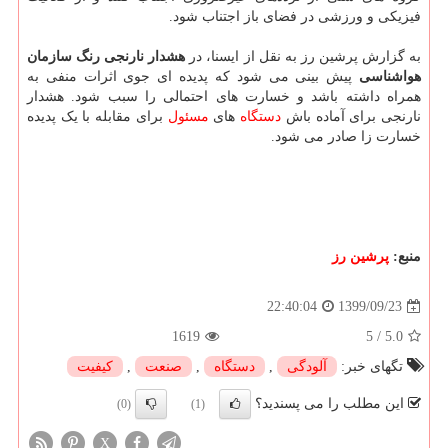
فیزیکی و ورزشی در فضای باز اجتناب شود.
به گزارش پرشین رز به نقل از ایسنا، در
هشدار نارنجی رنگ سازمان
هواشناسی
پیش بینی می شود که پدیده ای جوی اثرات منفی به
همراه داشته باشد و خسارت های احتمالی را سبب شود. هشدار
نارنجی برای آماده باش
دستگاه
های
مسئول
برای مقابله با یک پدیده
خسارت زا صادر می شود.
منبع:
پرشین رز
1399/09/23
22:40:04
1619
5
/
5.0
تگهای خبر:
آلودگی
,
دستگاه
,
صنعت
,
كیفیت
این مطلب را می پسندید؟
(0)
(1)
X