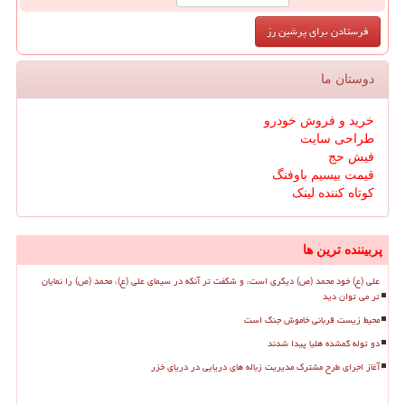
دوستان ما
خرید و فروش خودرو
طراحی سایت
فیش حج
قیمت بیسیم باوفنگ
کوتاه کننده لینک
پربیننده ترین ها
علی (ع) خود محمد (ص) دیگری است، و شگفت تر آنکه در سیمای علی (ع)، محمد (ص) را نمایان
تر می توان دید
محیط زیست قربانی خاموش جنگ است
دو توله گمشده هلیا پیدا شدند
آغاز اجرای طرح مشترک مدیریت زباله های دریایی در دریای خزر