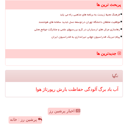
پربحث ترین ها
فرهنگ محیط زیست به برنامه های مذهبی راه می یابد
موفقیت محققان دانشگاه تهران درتوسعه نسل جدید سامانه های هوشمند
رهاسازی مرال های ارسباران در گرو بررسیهای علمی و مشارکت جوامع محلی
پیام تبریک فدراسیون جهانی تیراندازی به فدراسیون ایران
جدیدترین ها
تگها
آب
باد
برگ
آلودگی
حفاظت
بارش
رپورتاژ
هوا
اخبار پرشین رز
پرشین رز : خانه