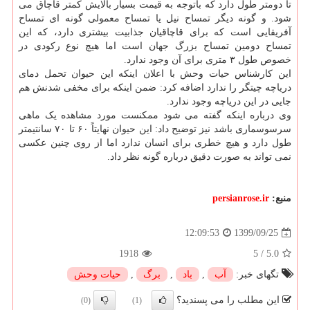
تا دومتر طول دارد که باتوجه به قیمت بسیار بالایش کمتر قاچاق می
شود. و گونه دیگر تمساح نیل یا تمساح معمولی گونه ای تمساح
آفریقایی است که برای قاچاقیان جذابیت بیشتری دارد، که این
تمساح دومین تمساح بزرگ جهان است اما هیچ نوع رکودی در
خصوص طول ۳ متری برای آن وجود ندارد.
این کارشناس حیات وحش با اعلان اینکه این حیوان تحمل دمای
دریاچه چیتگر را ندارد اضافه کرد: ضمن اینکه برای مخفی شدنش هم
جایی در این دریاچه وجود ندارد.
وی درباره اینکه گفته می شود ممکنست مورد مشاهده یک ماهی
سرسوسماری باشد نیز توضیح داد: این حیوان نهایتاً ۶۰ تا ۷۰ سانتیمتر
طول دارد و هیچ خطری برای انسان ندارد اما از روی چنین عکسی
نمی تواند به صورت دقیق درباره گونه نظر داد.
منبع:
persianrose.ir
1399/09/25
12:09:53
1918
5
/
5.0
تگهای خبر:
آب
,
باد
,
برگ
,
حیات وحش
این مطلب را می پسندید؟
(0)
(1)