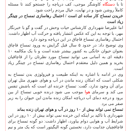
تا با
دستگاه
کاوشگر موجی، کف دریاچه را جستجو کنند تا مسئله
کاملاً روشن شود و در نهایت، خیال مردم راحت شود.
خریدن تمساح کار ساده ای است / احتمال رهاسازی تمساح در چیتگر
زیاد است
اما علیرضا شهرداری کارشناس حیات وحش در گفت و گو با خبرنگار
مهر، با توجه به این که عکس انتشار یافته و حرکت آب اظهار داشت:
احتمال رهاسازی تمساح قاچاق در این دریاچه وجود دارد.
وی توضیح داد: در حدود ۵ سال قبل گرایش به ورود تمساح قاچاق
بعنوان حیوان خانگی به کشور بیشتر شده است و با یک مکالمه ۱۰
دقیقه ای به آسانی می توانید تمساح مورد نظرتان را از قاچاقیان
بخرید و همین دلیل معتقدم احتمال رهاسازی تمساح در چیتگر زیاد
است.
وی در ادامه با اشاره به اینکه طبیعت و فیزولوژی بدن تمساح به
شکلی است که امکان زنده ماندن در آب و هوای شهری مثل تهران
برای آن وجود ندارد، گفت: تمساح خزنده ای است که باشش تنفس
می کند و سرمای
هوا
موجب می شود درنده خویی تمساح از بین
برود و درجه دمای آب دریاچه امکان زنده ماندن این حیوان را به زیر
صفر می برد.
تمساح نمی تواند بیش از ۱۰ روز در آب و هوای تهران زنده بماند
شهرداری با تاکید بر اینکه این خزنده نمی تواند بیش از ۱۰ روز در این
شرایط آب و هوایی دوام بیاورد، اظهار داشت: دو گونه تمساح برای
قاچاقچیان جذابیت دارد، نخستین گونه الیگیتور است که یک متر و نیم