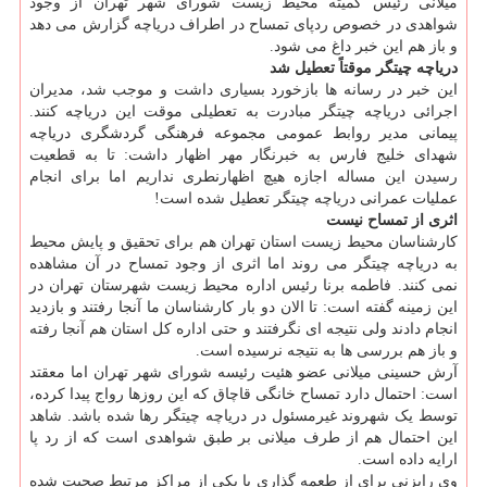
میلانی رئیس کمیته محیط زیست شورای شهر تهران از وجود
شواهدی در خصوص ردپای تمساح در اطراف دریاچه گزارش می دهد
و باز هم این خبر داغ می شود.
دریاچه چیتگر موقتاً تعطیل شد
این خبر در رسانه ها بازخورد بسیاری داشت و موجب شد، مدیران
اجرائی دریاچه چیتگر مبادرت به تعطیلی موقت این دریاچه کنند.
پیمانی مدیر روابط عمومی مجموعه فرهنگی گردشگری دریاچه
شهدای خلیج فارس به خبرنگار مهر اظهار داشت: تا به قطعیت
رسیدن این مساله اجازه هیچ اظهارنطری نداریم اما برای انجام
عملیات عمرانی دریاچه چیتگر تعطیل شده است!
اثری از تمساح نیست
کارشناسان محیط زیست استان تهران هم برای تحقیق و پایش محیط
به دریاچه چیتگر می روند اما اثری از وجود تمساح در آن مشاهده
نمی کنند. فاطمه برنا رئیس اداره محیط زیست شهرستان تهران در
این زمینه گفته است: تا الان دو بار کارشناسان ما آنجا رفتند و بازدید
انجام دادند ولی نتیجه ای نگرفتند و حتی اداره کل استان هم آنجا رفته
و باز هم بررسی ها به نتیجه نرسیده است.
آرش حسینی میلانی عضو هئیت رئیسه شورای شهر تهران اما معقتد
است: احتمال دارد تمساح خانگی قاچاق که این روزها رواج پیدا کرده،
توسط یک شهروند غیرمسئول در دریاچه چیتگر رها شده باشد. شاهد
این احتمال هم از طرف میلانی بر طبق شواهدی است که از رد پا
ارایه داده است.
وی رایزنی برای از طعمه گذاری با یکی از مراکز مرتبط صحبت شده