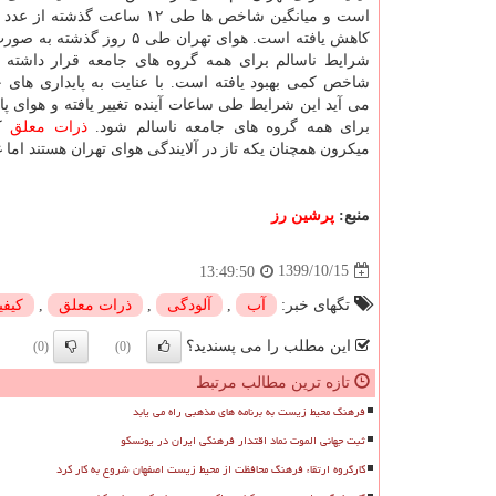
کاهش یافته است. هوای تهران طی ۵ روز گ
شرایط ناسالم برای همه گروه های جامعه قرار داشته ام
شاخص کمی بهبود یافته است. با عنایت به پایداری های 
می آید این شرایط طی ساعات آینده تغییر یافته و هوای پا
برای همه گروه های جامعه ناسالم شود.
ذرات معلق
میکرون همچنان یکه تاز در آلایندگی هوای تهران هستند ام
منبع:
پرشین رز
1399/10/15
13:49:50
تگهای خبر:
آب
,
آلودگی
,
ذرات معلق
,
كیف
این مطلب را می پسندید؟
(0)
(0)
تازه ترین مطالب مرتبط
فرهنگ محیط زیست به برنامه های مذهبی راه می یابد
ثبت جهانی الموت نماد اقتدار فرهنگی ایران در یونسکو
کارگروه ارتقاء فرهنگ محافظت از محیط زیست اصفهان شروع به کار کرد