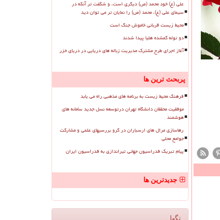
علی (ع) خود محمد (ص) دیگری است، و شگفت تر آنکه در
سیمای علی (ع)، محمد (ص) را نمایان تر می توان دید
محیط زیست قربانی خاموش جنگ است
دو توله گمشده هلیا پیدا شدند
آغاز اجرای طرح مشترک مدیریت زباله های دریایی در دریای خزر
پربحث ترین ها
فرهنگ محیط زیست به برنامه های مذهبی راه می یابد
موفقیت محققان دانشگاه تهران درتوسعه نسل جدید سامانه های
هوشمند
رهاسازی مرال های ارسباران در گرو بررسیهای علمی و مشارکت
جوامع محلی
پیام تبریک فدراسیون جهانی تیراندازی به فدراسیون ایران
جدیدترین ها
تگها