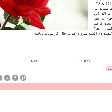
است و میانگین شاخص ها طی ۱۲ ساعت گذشته از عدد ۱۵۴ به ۱۲۶
ذشته به صورت متمادی در
ا الان این
جوی به نظر
یتخت باز هم
کمتر از ۲.۵
ا غلظت دی اکسید نیتروژن هم در حال افزایش می باشد.
1656
5
/
0.0
یت
X