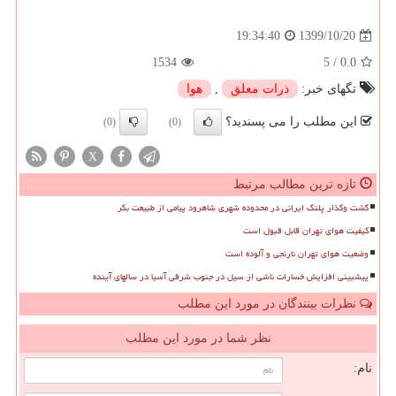
1399/10/20
19:34:40
1534
5
/
0.0
تگهای خبر:
ذرات معلق
,
هوا
این مطلب را می پسندید؟
(0)
(0)
X
تازه ترین مطالب مرتبط
گشت وگذار پلنگ ایرانی در محدوده شهری شاهرود پیامی از طبیعت بکر
کیفیت هوای تهران قابل قبول است
وضعیت هوای تهران نارنجی و آلوده است
پیشبینی افزایش خسارات ناشی از سیل در جنوب شرقی آسیا در سالهای آینده
نظرات بینندگان در مورد این مطلب
نظر شما در مورد این مطلب
نام: