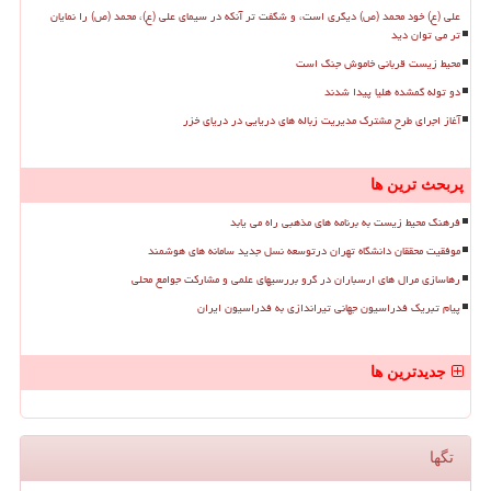
علی (ع) خود محمد (ص) دیگری است، و شگفت تر آنکه در سیمای علی (ع)، محمد (ص) را نمایان
تر می توان دید
محیط زیست قربانی خاموش جنگ است
دو توله گمشده هلیا پیدا شدند
آغاز اجرای طرح مشترک مدیریت زباله های دریایی در دریای خزر
پربحث ترین ها
فرهنگ محیط زیست به برنامه های مذهبی راه می یابد
موفقیت محققان دانشگاه تهران درتوسعه نسل جدید سامانه های هوشمند
رهاسازی مرال های ارسباران در گرو بررسیهای علمی و مشارکت جوامع محلی
پیام تبریک فدراسیون جهانی تیراندازی به فدراسیون ایران
جدیدترین ها
تگها