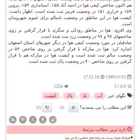
هم اکنون شاخص کیفی
هوا
در احمد آباد ۱۵۵، استانداری ۱۵۴، پروین
۱۵۹ و خرازی ۱۵۱ در وضعیت قرمز ثبت شده است، اظهار داشت:
کیفیت هوا در این مناطق در وضعیت ناسالم برای عموم شهروندان
است.
وی افزود: هوا در مناطق رودکی و سگزی با قرار گرفتن بر روی
شاخصهای ۹۷ و ۹۷ در وضعیت زرد ثبت شده است.
صادقیان در مورد وضعیت کیفی هوا در دیگر شهرهای استان اصفهان
اشاره کرد: هوا در مبارکه با قرار گرفتن بر روی شاخص ۵۴ در
وضعیت سالم ثبت شده است و کیفیت هوا در مبارکه هم با قرار
گرفتن بر روی شاخص ۴۰ در وضعیت پاک ثبت شده است.
1399/11/15
17:51:16
1254
5
/
0.0
تگهای خبر:
آب
,
باد
,
پاك
,
كیفیت
این مطلب را می پسندید؟
(0)
(0)
X
تازه ترین مطالب مرتبط
فرهنگ محیط زیست به برنامه های مذهبی راه می یابد