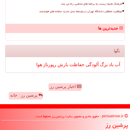
فرهنگ محیط زیست به برنامه های مذهبی راه می یابد
موفقیت محققان دانشگاه تهران درتوسعه نسل جدید سامانه های هوشمند
جدیدترین ها
تگها
آب
باد
برگ
آلودگی
حفاظت
بارش
رپورتاژ
هوا
اخبار پرشین رز
پرشین رز : خانه
persianrose.ir - حقوق مادی و معنوی سایت پرشین رز محفوظ است
پرشین رز