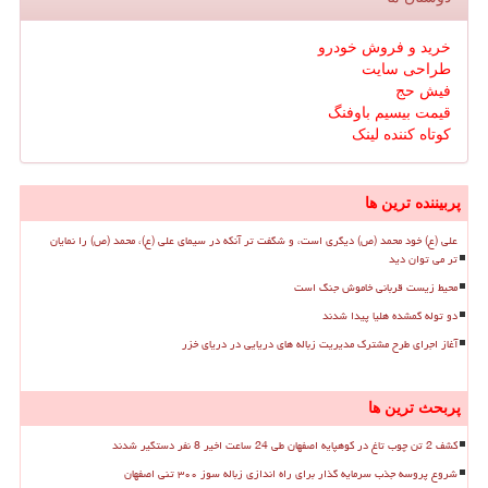
خرید و فروش خودرو
طراحی سایت
فیش حج
قیمت بیسیم باوفنگ
کوتاه کننده لینک
پربیننده ترین ها
علی (ع) خود محمد (ص) دیگری است، و شگفت تر آنکه در سیمای علی (ع)، محمد (ص) را نمایان
تر می توان دید
محیط زیست قربانی خاموش جنگ است
دو توله گمشده هلیا پیدا شدند
آغاز اجرای طرح مشترک مدیریت زباله های دریایی در دریای خزر
پربحث ترین ها
کشف 2 تن چوب تاغ در کوهپایه اصفهان طی 24 ساعت اخیر 8 نفر دستگیر شدند
شروع پروسه جذب سرمایه گذار برای راه اندازی زباله سوز ۳۰۰ تنی اصفهان