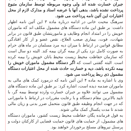
جبران خسارت شده اند ولی وجوه مربوطه توسط سازمان متبوع
پرداخت نشده باشد، بدهی آنها با عرضه اسناد و مدارک لازم از محل
اعتبارات این آئین نامه پرداخت می شود.
سرهنگ محبت خانی در ادامه درباره ماده ۳ این آئین نامه اظهار
داشت: بر طبق این ماده دستگاه های مشمول مکلف اند که ماموران
خویش را در امتداد انجام وظایف و ماموریتشان طبق قانون در برابر
شهادت، فوت، بیماری صعب العلاج، نقص عضو و از کار افتادگی
مطابق قوانین در ارتباط با میزان دیه مرد مسلمان در ماه های حرام
به صورت کامل نزد یکی از بیمه گران بیمه کند. البته دو سال است
که سازمان حفاظت محیط زیست محیط بانان خویش را بیمه کرده
است. البته گفتنی است که
اگر دستگاه مشمول ماموران خویش را
بیمه نکرده باشد، دیه و خسارت حادث شده از محل اعتبارات دستگاه
مشمول ذی ربط پرداخت می شود.
وی با اشاره به ماده ۴ این آئین نامه که درمورد کمک های مالی به
ماموران صدمه دیده است، اشاره کرد: بر طبق این ماده دستگاه های
مشمول می توانند علاوه بر جبران خسارت وارده توسط بیمه گر، با
تایید بالاترین مقام دستگاه و با رعایت مقررات در ارتباط با مامورانی
که در جهت انجام وظیفه طبق قانون متحمل ضرر بدنی و زیان مالی
شدند تا مدت یکسال کمک مالی شوند.
به قول فرمانده یگان حفاظت محیط زیست کشور، ماموران دستگاه
های مشمول، از حمایت های قانون حمایت قضایی از کارکنان دولت و
پرسنل نیروهای مسلح برخوردار خواهند بود.