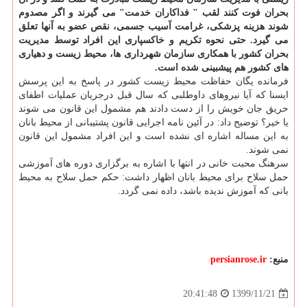
بحران فوت کنند لقب " فداکاران خدمت" می گیرند و اگر مصدوم
شوند هزینه پزشکی، غرامت آسیب جسمی، نقص عضو به آنها تعلق
می گیرد.
حتی نحوه تکریم و خاکسپاری این افراد توسط مدیریت
بحران کشور با همکاری سازمان شهرداری ها، محیط زیست و دهیاری
های کشور هم پیشبینی شده است.
فرمانده یگان حفاظت محیط زیست کشور در پاسخ به این پرسش
ایسنا که آیا نیروهای داوطلبی که سال قبل درجریان عملیات اطفای
حریق جان خویش را از دست دادند هم مشمول این قانون می شوند
یا خیر؟ توضیح داد: در آئین نامه اجرایی قانون پشتیبانی از محیط بانان
به این مساله اشاره ای نشده است و این افراد مشمول این قانون
نمی شوند.
سرهنگ محبت خانی در انتها با اشاره به برگزاری دوره های آموزشی
حمل سلاح برای محیط بانان اظهار داشت: حکم حمل سلاح به محیط
بانی که آموزش ندیده باشد، داده نمی گردد.
منبع:
persianrose.ir
1399/11/21
20:41:48