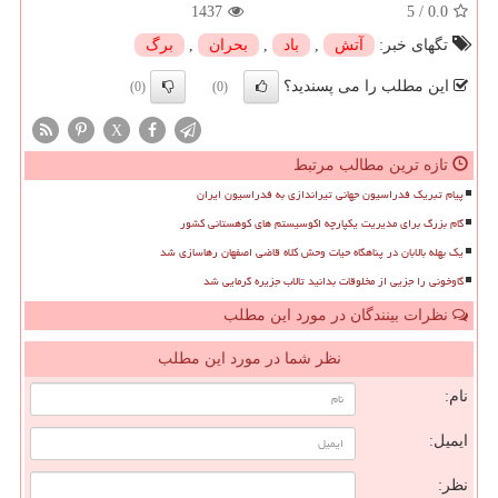
1437
5
/
0.0
تگهای خبر:
آتش
,
باد
,
بحران
,
برگ
این مطلب را می پسندید؟
(0)
(0)
X
تازه ترین مطالب مرتبط
پیام تبریک فدراسیون جهانی تیراندازی به فدراسیون ایران
گام بزرگ برای مدیریت یکپارچه اکوسیستم های کوهستانی کشور
یک بهله بالابان در پناهگاه حیات وحش کلاه قاضی اصفهان رهاسازی شد
گاوخونی را جزیی از مخلوقات بدانید تالاب جزیره گرمایی شد
نظرات بینندگان در مورد این مطلب
نظر شما در مورد این مطلب
نام:
ایمیل:
نظر: