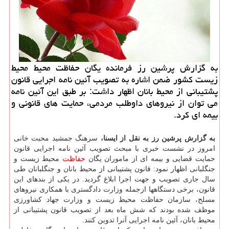
به گزارش پرشین رز فرمانده یگان حفاظت محیط محیط
زیست کشور ضمن اشاره به تصویب آئین نامه اجرایی قانون
پشتیبانی از محیط بانان اظهار داشت: بر طبق این آئین نامه
می توان از نیروهای داوطلب مردمی، حمایت های قانونی و
بیمه ای کرد.
به گزارش پرشین رز به نقل از ایسنا،
سرهنگ جمشید محبت خانی
امروز در نشست خبری با مبحث تصویب آئین نامه اجرایی قانون
حمایت قضایی و بیمه ای از ماموران یگان
حفاظت
محیط زیست و
جنگلبانی اظهار نمود: قانون پشتیبانی از محیط بانان و جنگلبانان طی
سال جاری تصویب و جهت اجرا ابلاغ گردید. در یکی از بندهای این
قانون، برخی دستگاهها ازجمله وزارت دادگستری با همکاری نیروهای
مسلح، سازمان حفاظت محیط زیست و وزارت جهاد کشاورزی
موظف شده بودند که شش ماه بعد از تصویب قانون پشتیبانی از
محیط بانان، آئین نامه اجرایی آنرا تدوین کنند.