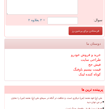
سوال:
= ۲ بعلاوه ۲
دوستان ما
خرید و فروش خودرو
طراحی سایت
فیش حج
قیمت بیسیم باوفنگ
کوتاه کننده لینک
پربیننده ترین ها
علی (ع) خود محمد (ص) دیگری است، و شگفت تر آنکه در سیمای علی (ع)، محمد (ص) را نمایان
تر می توان دید
محیط زیست قربانی خاموش جنگ است