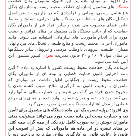
وی افزود: بر مبنای ماده یک این قانون، ماموران یگان حفاظت
دستگاه
های مشمول (سازمان حفاظت محیط زیست و سازمان جنگل
ها) شامل رسمی، پیمانی و قراردادی که در چارچوب دستورالعمل
تشکیل یگان های حفاظت در دستگاه های اجرایی، تسلیح و ضابط
خاص قضای محسوب می شوند و سایر افراد غیر از ماموران یگان
حفاظت که از جانب دستگاه های مشمول بر مبنای قوانین و حسب
مورد برای انجام مأموریت های سازمانی استفاده می شوند، مانند
ماموران اجرایی محیط زیست و منابع طبیعی، تشکل های مردم نهاد،
همیاران طبیعت، نیروهای داوطلب مردمی و نیروهای سایر دستگاهها
بر مبنای مواد ۹، ۱۶ و ۲۰ قانون مدیریت
بحران
کشور مشمول این
آئین نامه می شوند.
فرمانده یگان حفاظت محیط زیست کشور با اشاره به ماده ۲ آئین
نامه اجرایی قانون حمایت قضایی و بیمه ای از ماموران یگان
حفاظت محیط زیست و جنگلبانی اظهار داشت: در مواردی که
ماموران با رعایت قانون به کارگیری سلاح، سبب کشته شدن یا
مجروح شدن افراد بی گناه می شوند و یا خسارت مالی به آنها وارد
می کنند، پرداخت دیه و جبران خسارت وارد شده بر مبنای رای مرجع
قضایی از محل اعتبارات دستگاه مشمول صورت می گیرد.
وی افزود: برپایه تبصره یک این ماده دستگاه های مشمول برای تأمین
دیه و خسارت مبحث این ماده حسب مورد می توانند مسئولیت مدنی
ماموران خویش را به صورت کامل نزد یکی از بیمه گران بیمه کنند.
بر مبنای تبصره دو این ماده هم مامورانی که پیش از تصویب این
قانون با رعایت قانون به کارگیری سلاح، ملزم به پرداخت دیه یا