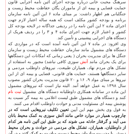
سرهنگ محبت خانی درباره بودجه اجرای آئین نامه اجرایی قانون
حمایت قضایی و بیمه ای از ماموران یگان حفاظت محیط زیست و
جنگلبانی هم اظهار داشت: بر مبنای ماده ۶ این آئین نامه سازمان
برنامه و بودجه کشور مکلف است که همه ساله اعتبار لازم جهت
اجرای ماده ۲ این آئین نامه را در ردیفی جداگانه در لایحه بودجه کل
کشور و اعتبار لازم جهت اجرای ماده ۴ و ۳ را در ردیف هریک از
دستگاه های اجرایی پیشبینی و تأمین کند.
وی افزود: در ماده ۷ این آئین نامه آمده است که در مواردی که
دستگاه های مشمول مانند سازمان حفاظت محیط زیست و سازمان
جنگل ها برای مدیریت بحران ( یعنی زمانی که امکانات این دستگاهها
برای یک بحران مانند
آتش
سوزی کافی نباشد) مجبور به استفاده از
تشکل های مردم نهاد، همیاران طبیعت، نیروهای داوطلب مردمی و
سایر دستگاهها هستند، حمایت های قانونی، قضایی و بیمه ای از این
نیروها بر مبنای مواد ۹، ۱۶ و ۲۰ قانون مدیریت بحران کشور مصوب
سال ۱۳۹۸ به عمل خواهد آمد. البته نیاز است که نیروهای مشمول
این ماده در سامانه همکاری داوطلبانه دستگاه های مشمول
ثبت نام
کنند و دستگاه های مشمول طبق لیست اعلامی به بیمه گر نسبت به
پوشش بیمه ای مسئولیت مدنی و حوادث داوطلب اقدام می کننند.
به قول وی بخش مهم این آیین
تعیین تکلیف نیروهایی است که در
چارچوب همیار در موارد خاص مانند آتش سوزی به کمک محیط بانان
می آیند و گرفتار حادثه می شوند که بر طبق این آئین نامه هر کدام
از داوطلبان، همیاران، تشکل های مردمی در حوادث و بحران محیط
زیستی با مدیریت سازمان محیط زیست مبادرت به کمک کنند و در آن