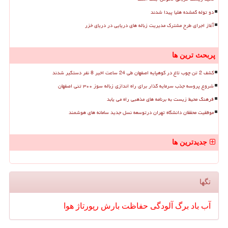
دو توله گمشده هلیا پیدا شدند
آغاز اجرای طرح مشترک مدیریت زباله های دریایی در دریای خزر
پربحث ترین ها
کشف 2 تن چوب تاغ در کوهپایه اصفهان طی 24 ساعت اخیر 8 نفر دستگیر شدند
شروع پروسه جذب سرمایه گذار برای راه اندازی زباله سوز ۳۰۰ تنی اصفهان
فرهنگ محیط زیست به برنامه های مذهبی راه می یابد
موفقیت محققان دانشگاه تهران درتوسعه نسل جدید سامانه های هوشمند
جدیدترین ها
تگها
آب
باد
برگ
آلودگی
حفاظت
بارش
رپورتاژ
هوا