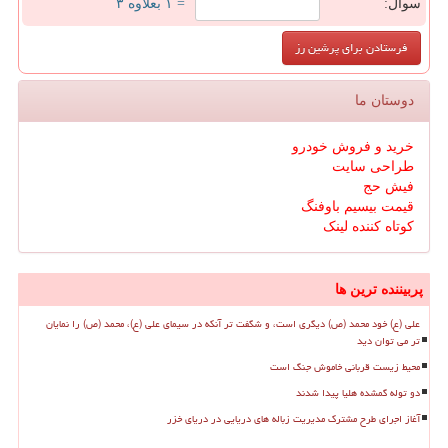
سوال:
= ۱ بعلاوه ۳
دوستان ما
خرید و فروش خودرو
طراحی سایت
فیش حج
قیمت بیسیم باوفنگ
کوتاه کننده لینک
پربیننده ترین ها
علی (ع) خود محمد (ص) دیگری است، و شگفت تر آنکه در سیمای علی (ع)، محمد (ص) را نمایان
تر می توان دید
محیط زیست قربانی خاموش جنگ است
دو توله گمشده هلیا پیدا شدند
آغاز اجرای طرح مشترک مدیریت زباله های دریایی در دریای خزر