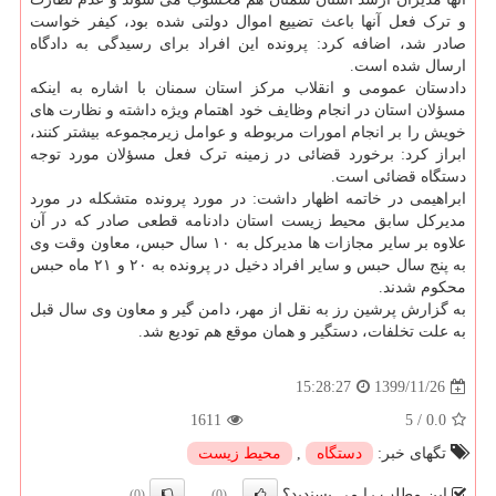
و ترک فعل آنها باعث تضییع اموال دولتی شده بود، کیفر خواست
صادر شد، اضافه کرد: پرونده این افراد برای رسیدگی به دادگاه
ارسال شده است.
دادستان عمومی و انقلاب مرکز استان سمنان با اشاره به اینکه
مسؤلان استان در انجام وظایف خود اهتمام ویژه داشته و نظارت های
خویش را بر انجام امورات مربوطه و عوامل زیرمجموعه بیشتر کنند،
ابراز کرد: برخورد قضائی در زمینه ترک فعل مسؤلان مورد توجه
دستگاه قضائی است.
ابراهیمی در خاتمه اظهار داشت: در مورد پرونده متشکله در مورد
مدیرکل سابق محیط زیست استان دادنامه قطعی صادر که در آن
علاوه بر سایر مجازات ها مدیرکل به ۱۰ سال حبس، معاون وقت وی
به پنج سال حبس و سایر افراد دخیل در پرونده به ۲۰ و ۲۱ ماه حبس
محکوم شدند.
به گزارش پرشین رز به نقل از مهر، دامن گیر و معاون وی سال قبل
به علت تخلفات، دستگیر و همان موقع هم تودیع شد.
1399/11/26
15:28:27
1611
5
/
0.0
تگهای خبر:
دستگاه
,
محیط زیست
این مطلب را می پسندید؟
(0)
(0)