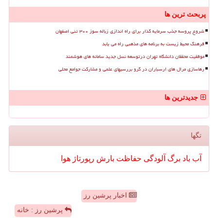
پربحث ترین ها
شروع پروسه جذب سرمایه گذار برای راه اندازی زباله سوز ۳۰۰ تنی اصفهان
فرهنگ محیط زیست به برنامه های مذهبی راه می یابد
موفقیت محققان دانشگاه تهران درتوسعه نسل جدید سامانه های هوشمند
رهاسازی مرال های ارسباران در گرو بررسیهای علمی و مشارکت جوامع محلی
جدیدترین ها
تگها
آب
باد
برگ
آلودگی
حفاظت
بارش
رپورتاژ
هوا
اخبار پرشین رز
پرشین رز : خانه