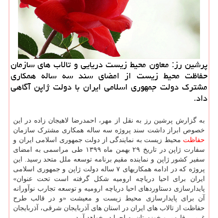
پرشین رز: معاون محیط زیست دریایی و تالاب های سازمان
حفاظت محیط زیست از امضای سند سه ساله همکاری
مشترک دولت جمهوری اسلامی ایران با دولت ژاپن آگاهی
داد.
به گزارش پرشین رز به نقل از مهر، احمدرضا لاهیجان زاده در این
خصوص ابراز داشت سند پروژه سه ساله همکاری مشترک سازمان
حفاظت
محیط زیست به نمایندگی از دولت جمهوری اسلامی ایران و
سفارت ژاپن در تاریخ ۲۹ بهمن ماه ۱۳۹۹ طی مراسمی به امضای
سفیر کشور ژاپن و نماینده مقیم برنامه توسعه ملل متحد رسید. این
پروژه که در ادامه همکاریهای ۷ ساله دولت ژاپن و جمهوری اسلامی
ایران برای احیا دریاچه ارومیه شکل گرفته است تحت عنوان»
پایدارسازی دستاوردهای احیا دریاچه ارومیه و توسعه تجارب نوآورانه
آن برای پایدارسازی محیط زیست و معیشت «و در قالب طرح
حفاظت از تالاب های ایران در استان های آذربایجان شرقی، آذربایجان
غربی، فارس و خوزستان به اجرا در خواهد آمد.