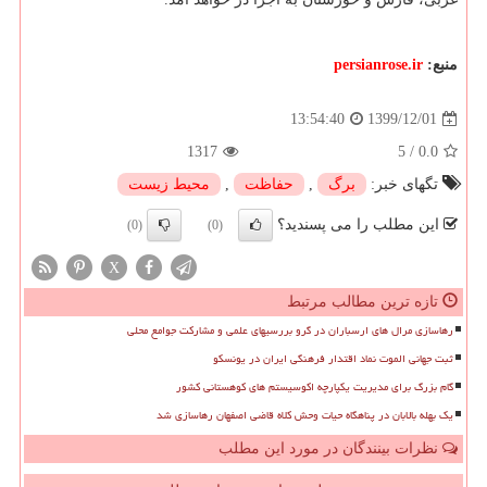
منبع:
persianrose.ir
1399/12/01
13:54:40
1317
5
/
0.0
تگهای خبر:
برگ
,
حفاظت
,
محیط زیست
این مطلب را می پسندید؟
(0)
(0)
X
تازه ترین مطالب مرتبط
رهاسازی مرال های ارسباران در گرو بررسیهای علمی و مشارکت جوامع محلی
ثبت جهانی الموت نماد اقتدار فرهنگی ایران در یونسکو
گام بزرگ برای مدیریت یکپارچه اکوسیستم های کوهستانی کشور
یک بهله بالابان در پناهگاه حیات وحش کلاه قاضی اصفهان رهاسازی شد
نظرات بینندگان در مورد این مطلب