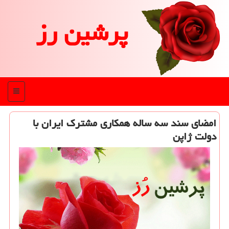
پرشین رز
منو
️امضای سند سه ساله همكاری مشترك ایران با
دولت ژاپن