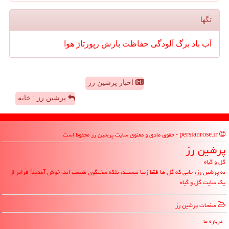
تگها
آب
باد
برگ
آلودگی
حفاظت
بارش
رپورتاژ
هوا
اخبار پرشین رز
پرشین رز : خانه
persianrose.ir - حقوق مادی و معنوی سایت پرشین رز محفوظ است
پرشین رز
گل و گیاه
به پرشین رز، جایی که گل ها فقط زیبا نیستند، بلکه سخنگوی طبیعت اند، خوش آمدید! فراتر از
یک سایت گل و گیاه
صفحات پرشین رز
درباره ما