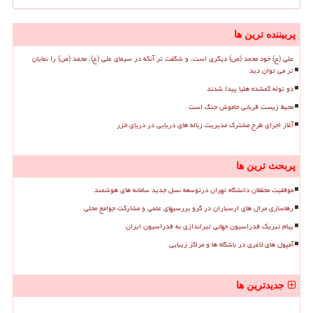
پربیننده ترین ها
علی (ع) خود محمد (ص) دیگری است، و شگفت تر آنکه در سیمای علی (ع)، محمد (ص) را نمایان
تر می توان دید
دو توله گمشده هلیا پیدا شدند
محیط زیست قربانی خاموش جنگ است
آغاز اجرای طرح مشترک مدیریت زباله های دریایی در دریای خزر
پربحث ترین ها
موفقیت محققان دانشگاه تهران درتوسعه نسل جدید سامانه های هوشمند
رهاسازی مرال های ارسباران در گرو بررسیهای علمی و مشارکت جوامع محلی
پیام تبریک فدراسیون جهانی تیراندازی به فدراسیون ایران
آمپول های لاغری در باشگاه ها و مراکز زیبایی
جدیدترین ها