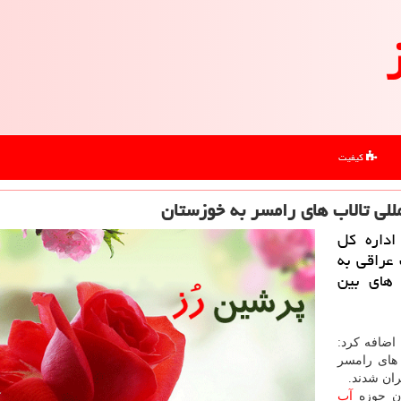
کیفیت
للی تالاب های رامسر به خوزستان
اداره كل
عراقی به
 های بین
اضافه كرد:
 های رامسر
ران شدند.
ان حوزه
آب