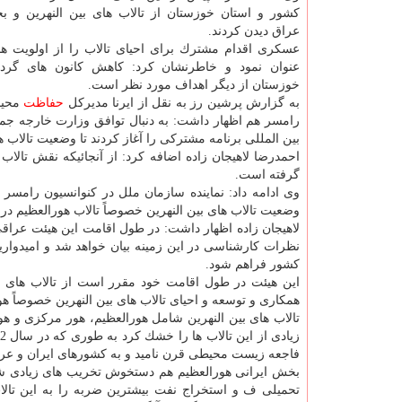
كشور و استان خوزستان از تالاب های بین النهرین و
عراق دیدن كردند.
عسكری اقدام مشترك برای احیای تالاب را از اولویت ه
عنوان نمود و خاطرنشان كرد: كاهش كانون های گرد
خوزستان از دیگر اهداف مورد نظر است.
به گزارش پرشین رز به نقل از ایرنا مدیركل
حفاظت
محیط
رامسر هم اظهار داشت: به دنبال توافق وزارت خارجه جمه
بین المللی برنامه مشتركی را آغاز كردند تا وضعیت تالاب ه
احمدرضا لاهیجان زاده اضافه كرد: از آنجائیكه نقش تالا
گرفته است.
وی ادامه داد: نماینده سازمان ملل در كنوانسیون رامسر 
وضعیت تالاب های بین النهرین خصوصاً تالاب هورالعظیم در
لاهیجان زاده اظهار داشت: در طول اقامت این هیئت عراقی،
نظرات كارشناسی در این زمینه بیان خواهد شد و امیدواریم 
كشور فراهم شود.
این هیئت در طول اقامت خود مقرر است از تالاب های هو
همكاری و توسعه و احیای تالاب های بین النهرین خصوصاً هو
تالاب های بین النهرین شامل هورالعظیم، هور مركزی و 
فاجعه زیست محیطی قرن نامید و به كشورهای ایران و عراق
بخش ایرانی هورالعظیم هم دستخوش تخریب های زیادی 
تحمیلی ف و استخراج نفت بیشترین ضربه را به این تالاب