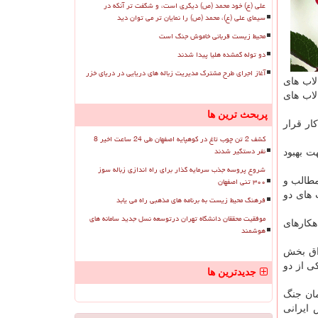
علی (ع) خود محمد (ص) دیگری است، و شگفت تر آنکه در
سیمای علی (ع)، محمد (ص) را نمایان تر می توان دید
محیط زیست قربانی خاموش جنگ است
دو توله گمشده هلیا پیدا شدند
آغاز اجرای طرح مشترک مدیریت زباله های دریایی در دریای خزر
لاب های
لاب های
پربحث ترین ها
ار قرار
کشف 2 تن چوب تاغ در کوهپایه اصفهان طی 24 ساعت اخیر 8
نفر دستگیر شدند
ت بهبود
شروع پروسه جذب سرمایه گذار برای راه اندازی زباله سوز
۳۰۰ تنی اصفهان
مطالب و
 های دو
فرهنگ محیط زیست به برنامه های مذهبی راه می یابد
موفقیت محققان دانشگاه تهران درتوسعه نسل جدید سامانه های
هكارهای
هوشمند
راق بخش
را یكی از دو
جدیدترین ها
ان جنگ
 ایرانی