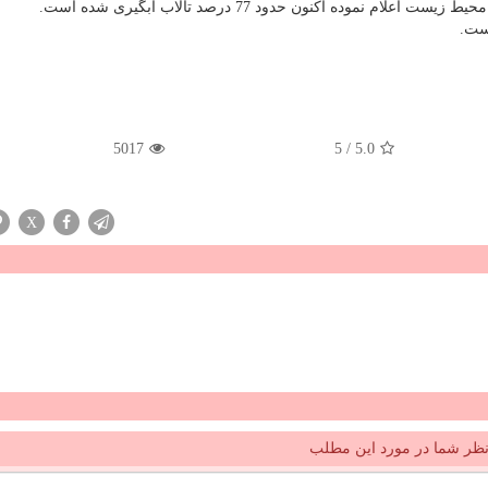
موده اكنون حدود 77 درصد تالاب آبگیری شده است.
ست.
5017
5
/
5.0
X
ظر شما در مورد این مطلب