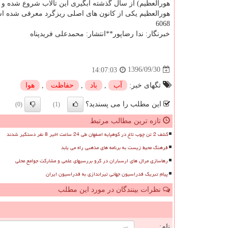
هورالعظیم) از سال گذشته آبگیری این تالاب شروع شده و محیط زیست اعلام ن
هورالعظیم یكی از كانون های اصلی ریزگرد معرفی شده ا
6068
خبرنگار: ندا رضاپور**انتشار: محمدعلی فریدپناه
1396/09/30
14:07:03
تگهای خبر:
آب
,
باد
,
حفاظت
,
هوا
این مطلب را می پسندید؟
(0)
(1)
تازه ترین مطالب مرتبط
کشف 2 تن چوب تاغ در کوهپایه اصفهان طی 24 ساعت اخیر 8 نفر دستگیر شدند
فرهنگ محیط زیست به برنامه های مذهبی راه می یابد
رهاسازی مرال های ارسباران در گرو بررسیهای علمی و مشارکت جوامع محلی
پیام تبریک فدراسیون جهانی تیراندازی به فدراسیون ایران
نظرات بینندگان در مورد این مطلب
ن
نام: