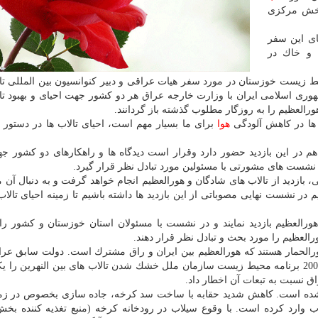
 بخش مركزی
ای این سفر
 و خاك در
 زیست خوزستان در مورد سفر هیات عراقی و دبیر كنوانسیون بین المللی تا
وری اسلامی ایران با وزارت خارجه عراق هر دو كشور جهت احیای و بهبود تا
ورالعظیم را به روزگار مطلوب گذشته باز گردانند.
ب ها در كاهش آلودگی
هوا
برای ما بسیار مهم است، احیای تالاب ها در دستور ك
هم در این بازدید حضور دارد وقرار است دیدگاه ها و راهكارهای دو كشور جه
 نشست های مشورتی با مسئولین مورد تبادل نظر قرار گیرد.
 بازدید از تالاب های شادگان و هورالعظیم انجام خواهد گرفت و به دنبال آن 
در نشست نهایی مصوباتی از این بازدید ها داشته باشیم تا زمینه احیای تالاب
رالعظیم بازدید نمایند و در نشست با مسئولان استان خوزستان و كشور را
رالعظیم را مورد بحث و تبادل نظر قرار دهند.
هورالحمار هستند كه هورالعظیم بین ایران و راق مشترك است. دولت سابق ع
زیادی از این تالاب ها را خشك كرد به طوری كه در سال 2002 برنامه محیط زیست سازمان ملل خشك شدن تالاب های بین النهرین 
 نسبت به تبعات آن اخطار داد.
شده است. كاهش شدید حقابه با ساخت سد كرخه، جاده سازی بخصوص در زم
 وارد كرده است. با وقوع سیلاب در رودخانه كرخه (منبع تغذیه كننده بخش