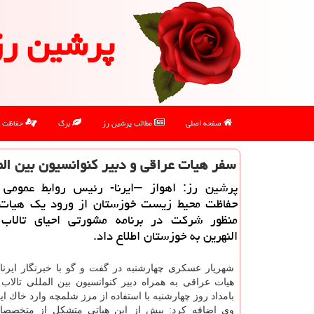
پرشین رز
صفحه اصلی
مطالب پرشین رز
برگ
حفاظت
سفر هیات عراقی و دبیر كنوانسیون بین الم
پرشین رز: اهواز –ایرنا- رئیس روابط عمومی 
حفاظت محیط زیست خوزستان از ورود یك هیات 
منظور شركت در برنامه مشورتی احیای تالاب
النهرین به خوزستان اطلاع داد.
شهریار عسكری چهارشنبه در گفت و گو با خبرنگار ایرنا 
هیات عراقی به همراه دبیر كنوانسیون بین المللی تالاب
بامداد روز چهارشنبه با استفاده از مرز شلمچه وارد خاك ای
وی اضافه كرد: پیش از این هیاتی متشكل از متخصص