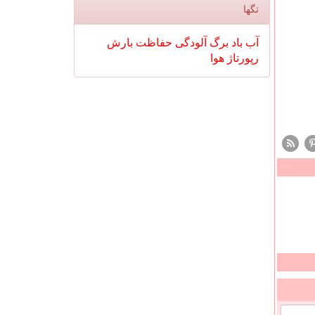
تگها
آب
باد
برگ
آلودگی
حفاظت
بارش
رپورتاژ
هوا