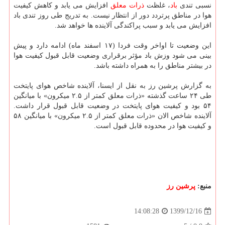
نسبی تندی
باد
، غلظت
ذرات معلق
افزایش می یابد و کاهش کیفیت
هوا در مناطق پرتردد دور از انتظار نیست. به تدریج طی روز تندی باد
افزایش می یابد و سبب پراکندگی آلاینده ها خواهد شد.
این وضعیت تا اواخر وقت فردا (۱۷ اسفند ماه) ادامه دارد و پیش
بینی می شود وزش باد مؤثر برقراری وضعیت قابل قبول کیفیت هوا
در بیشتر مناطق را به همراه داشته باشد.
به گزارش پرشین رز به نقل از ایسنا، آلاینده شاخص هوای پایتخت
طی ۲۴ ساعت گذشته «ذرات معلق کمتر از ۲.۵ میکرون» با میانگین
۵۴ بود و کیفیت هوای پایتخت در وضعیت قابل قبول قرار داشت.
آلاینده شاخص الان «ذرات معلق کمتر از ۲.۵ میکرون» با میانگین ۵۸
و کیفیت هوا در محدوده قابل قبول است.
منبع:
پرشین رز
1399/12/16
14:08:28