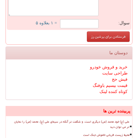
سوال:
= ۱ بعلاوه ۵
دوستان ما
خرید و فروش خودرو
طراحی سایت
فیش حج
قیمت بیسیم باوفنگ
کوتاه کننده لینک
پربیننده ترین ها
علی (ع) خود محمد (ص) دیگری است، و شگفت تر آنکه در سیمای علی (ع)، محمد (ص) را نمایان
تر می توان دید
محیط زیست قربانی خاموش جنگ است