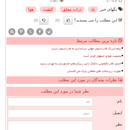
1581
5
/
0.0
تگهای خبر:
باد
,
ذرات معلق
,
كیفیت
,
هوا
این مطلب را می پسندید؟
(0)
(0)
X
تازه ترین مطالب مرتبط
پیام تبریک فدراسیون جهانی تیراندازی به فدراسیون ایران
وضعیت هوای اصفهان قرمز است
احیای تالاب گاوخونی با کمک ژاپن ریزگردهای جازموریان به تهران رسید
تقویت زیرساخت های حفاظتی پارک ملی گلستان
نظرات بینندگان در مورد این مطلب
نظر شما در مورد این مطلب
نام:
ایمیل:
نظر: