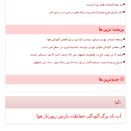
دو توله گمشده هلیا پیدا شدند
آغاز اجرای طرح مشترک مدیریت زباله های دریایی در دریای خزر
پربحث ترین ها
سیاهه انتشار تهران مبنای سیاست گذاری برای کاهش آلودگی هوا
حل معضل آلودگی هوای تهران نیازمند تصمیم گیری در سطح ملی است
کشف 2 تن چوب تاغ در کوهپایه اصفهان طی 24 ساعت اخیر 8 نفر دستگیر شدند
شروع پروسه جذب سرمایه گذار برای راه اندازی زباله سوز ۳۰۰ تنی اصفهان
جدیدترین ها
تگها
آب
باد
برگ
آلودگی
حفاظت
بارش
رپورتاژ
هوا