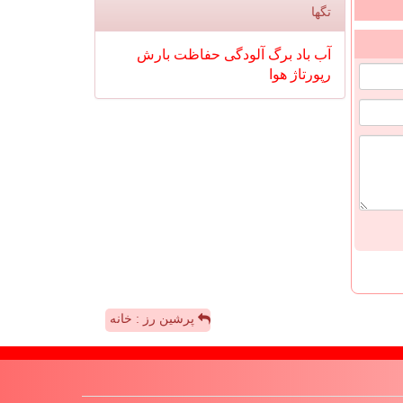
تگها
آب
باد
برگ
آلودگی
حفاظت
بارش
رپورتاژ
هوا
پرشین رز : خانه