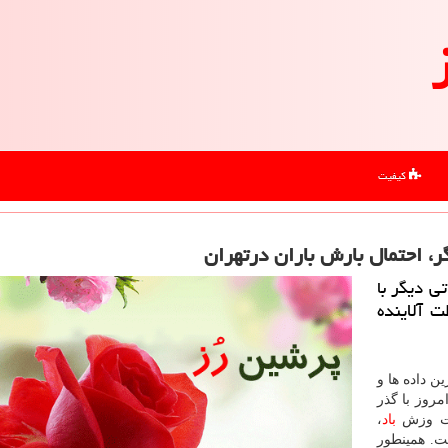
کیفیت
، احتمال بارش باران درتهران
ی دیگر با
 آلاینده
ن داده ها و
روز با گذر
رعت وزش
باد
،
ت. همینطور