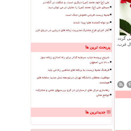
علی (ع) خود محمد (ص) دیگری است، و شگفت تر آنکه در
سیمای علی (ع)، محمد (ص) را نمایان تر می توان دید
محیط زیست قربانی خاموش جنگ است
دو توله گمشده هلیا پیدا شدند
آغاز اجرای طرح مشترک مدیریت زباله های دریایی در دریای خزر
ی گردد.
ال غرب،
پربحث ترین ها
شروع پروسه جذب سرمایه گذار برای راه اندازی زباله سوز
۳۰۰ تنی اصفهان
فرهنگ محیط زیست به برنامه های مذهبی راه می یابد
موفقیت محققان دانشگاه تهران درتوسعه نسل جدید سامانه های
هوشمند
رهاسازی مرال های ارسباران در گرو بررسیهای علمی و مشارکت
جوامع محلی
جدیدترین ها