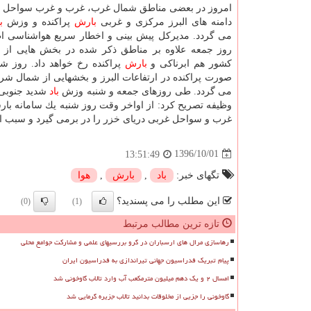
امروز در بعضی مناطق شمال غرب، غرب و غرب سواحل د
دامنه های البرز مركزی و غربی
بارش
پراكنده و وزش
ب
می گردد. مدیركل پیش بینی و اخطار سریع هواشناسی ا
روز جمعه علاوه بر مناطق ذكر شده در بخش هایی از
كشور هم ابرناكی و
بارش
پراكنده رخ خواهد داد. روز ش
صورت پراكنده در ارتفاعات البرز و بخشهایی از شمال شر
می گردد. طی روزهای جمعه و شنبه وزش
باد
شدید جنوبی د
وظیفه تصریح كرد: از اواخر وقت روز شنبه یك سامانه ب
غرب و سواحل غربی دریای خزر را در برمی گیرد و سبب ا
1396/10/01
13:51:49
تگهای خبر:
باد
,
بارش
,
هوا
این مطلب را می پسندید؟
(0)
(1)
تازه ترین مطالب مرتبط
رهاسازی مرال های ارسباران در گرو بررسیهای علمی و مشارکت جوامع محلی
پیام تبریک فدراسیون جهانی تیراندازی به فدراسیون ایران
امسال ۲ و یک دهم میلیون مترمکعب آب وارد تالاب گاوخونی شد
گاوخونی را جزیی از مخلوقات بدانید تالاب جزیره گرمایی شد