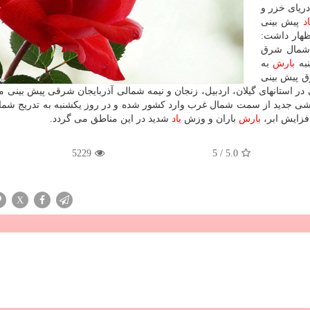
ریای خزر و
اد
پیش بینی
ظهار داشت:
 شمال شرق
نبه
بارش
به
ق پیش بینی
ر استانهای گیلان، اردبیل، زنجان و نیمه شمالی آذربایجان شرقی پیش بینی م
ارشی جدید از سمت شمال غرب وارد كشور شده و در روز یكشنبه به تدریج شم
فزایش ابر،
بارش
باران و وزش
باد
شدید در این مناطق می گردد.
5229
5
/
5.0
X