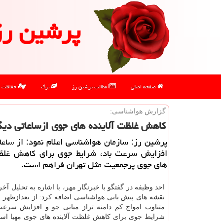
پرشین رز
صفحه اصلی
مطالب پرشین رز
برگ
حفاظت
گزارش هواشناسی:
كاهش غلظت آلاینده های جوی ازساعاتی دیگر
پرشین رز: سازمان هواشناسی اعلام نمود: از ساعات
افزایش سرعت باد، شرایط جوی برای كاهش غلظت
های جوی پرجمعیت مثل تهران فراهم است.
احد وظیفه در گفتگو با خبرنگار مهر، با اشاره به تحلیل آخری
نقشه های پیش یابی هواشناسی اضافه كرد: از بعدازظهر ام
متناوب امواج كم دامنه تراز میانی جو و افزایش س
شرایط جوی برای كاهش غلظت آلاینده های جوی مهیا اس