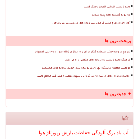
محیط زیست قربانی خاموش جنگ است
دو توله گمشده هلیا پیدا شدند
آغاز اجرای طرح مشترک مدیریت زباله های دریایی در دریای خزر
پربحث ترین ها
شروع پروسه جذب سرمایه گذار برای راه اندازی زباله سوز ۳۰۰ تنی اصفهان
فرهنگ محیط زیست به برنامه های مذهبی راه می یابد
موفقیت محققان دانشگاه تهران درتوسعه نسل جدید سامانه های هوشمند
رهاسازی مرال های ارسباران در گرو بررسیهای علمی و مشارکت جوامع محلی
جدیدترین ها
تگها
آب
باد
برگ
آلودگی
حفاظت
بارش
رپورتاژ
هوا