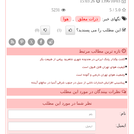
1396/10/03
15:03:26
5231
5
/
5.0
تگهای خبر:
ذرات معلق
,
هوا
این مطلب را می پسندید؟
(0)
(1)
X
تازه ترین مطالب مرتبط
گشت وگذار پلنگ ایرانی در محدوده شهری شاهرود پیامی از طبیعت بکر
کیفیت هوای تهران قابل قبول است
وضعیت هوای تهران نارنجی و آلوده است
پیشبینی افزایش خسارات ناشی از سیل در جنوب شرقی آسیا در سالهای آینده
نظرات بینندگان در مورد این مطلب
نظر شما در مورد این مطلب
نام:
ایمیل: