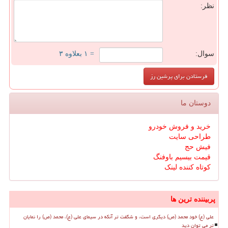
نظر:
سوال:
= ۱ بعلاوه ۳
دوستان ما
خرید و فروش خودرو
طراحی سایت
فیش حج
قیمت بیسیم باوفنگ
کوتاه کننده لینک
پربیننده ترین ها
علی (ع) خود محمد (ص) دیگری است، و شگفت تر آنکه در سیمای علی (ع)، محمد (ص) را نمایان
تر می توان دید