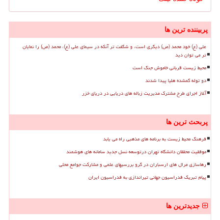
پربیننده ترین ها
علی (ع) خود محمد (ص) دیگری است، و شگفت تر آنکه در سیمای علی (ع)، محمد (ص) را نمایان
تر می توان دید
محیط زیست قربانی خاموش جنگ است
دو توله گمشده هلیا پیدا شدند
آغاز اجرای طرح مشترک مدیریت زباله های دریایی در دریای خزر
پربحث ترین ها
فرهنگ محیط زیست به برنامه های مذهبی راه می یابد
موفقیت محققان دانشگاه تهران درتوسعه نسل جدید سامانه های هوشمند
رهاسازی مرال های ارسباران در گرو بررسیهای علمی و مشارکت جوامع محلی
پیام تبریک فدراسیون جهانی تیراندازی به فدراسیون ایران
جدیدترین ها