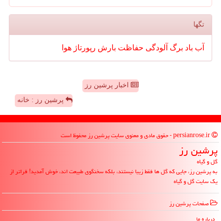
تگها
آب
باد
برگ
آلودگی
حفاظت
بارش
رپورتاژ
هوا
اخبار پرشین رز
پرشین رز : خانه
persianrose.ir - حقوق مادی و معنوی سایت پرشین رز محفوظ است
پرشین رز
گل و گیاه
به پرشین رز، جایی که گل ها فقط زیبا نیستند، بلکه سخنگوی طبیعت اند، خوش آمدید! فراتر از
یک سایت گل و گیاه
صفحات پرشین رز
درباره ما