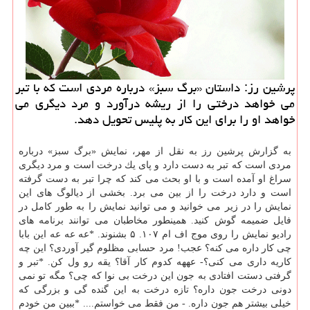
پرشین رز: داستان «برگ سبز» درباره مردی است كه با تبر
می خواهد درختی را از ریشه درآورد و مرد دیگری می
خواهد او را برای این كار به پلیس تحویل دهد.
به گزارش پرشین رز به نقل از مهر، نمایش «برگ سبز» درباره
مردی است كه تبر به دست دارد و پای یك درخت است و مرد دیگری
سراغ او آمده است و با او بحث می كند كه چرا تبر به دست گرفته
است و دارد درخت را از بین می برد. بخشی از دیالوگ های این
نمایش را در زیر می خوانید و می توانید نمایش را به طور كامل در
فایل ضمیمه گوش كنید. همینطور مخاطبان می توانند برنامه های
رادیو نمایش را روی موج اف ام ۱۰۷. ۵ بشنوند. *عه عه عه این بابا
چی كار داره می كنه؟ عجب! مرد حسابی مظلوم گیر آوردی؟ این چه
كاریه داری می كنی؟- عههه كدوم كار آقا؟ یقه رو ول كن. *تبر و
گرفتی دستت افتادی به جون این درخت بی نوا كه چی؟ مگه تو نمی
دونی درخت جون داره؟ تازه درخت به این گنده گی و بزرگی كه
خیلی بیشتر هم جون داره. - من فقط می خواستم.... *ببین من خودم