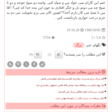
ختم این كارام نمی خواد من و سیاه كنی. واسه دو سیخ جوجه و دو تا
سیخ چه می دونم دل و جگر افتادی به جون این بنده خدا كه چی؟- آقا
من با شما چی كار دارم آخه؟!*همین الان می برم تحویلت می دم به
جرم درخت خواری بازداشتت كنن...
1396/10/05
19:16:29
5754
5
/
5.0
تگهای خبر:
برگ
این مطلب را می پسندید؟
(0)
(1)
X
تازه ترین مطالب مرتبط
گام بزرگ برای مدیریت یکپارچه اکوسیستم های کوهستانی کشور
یک بهله بالابان در پناهگاه حیات وحش کلاه قاضی اصفهان رهاسازی شد
تقویت زیرساخت های حفاظتی پارک ملی گلستان
دفن پسماند در ایران بالاتر از متوسط جهانی است
نظرات بینندگان در مورد این مطلب