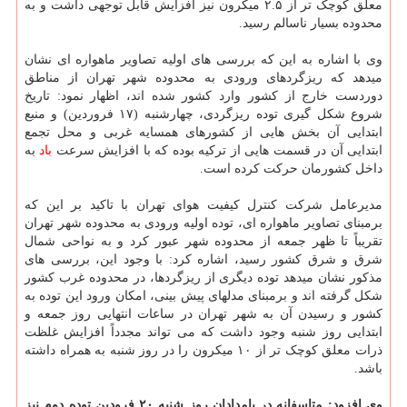
معلق کوچک تر از ۲.۵ میکرون نیز افزایش قابل توجهی داشت و به
محدوده بسیار ناسالم رسید.
وی با اشاره به این که بررسی های اولیه تصاویر ماهواره ای نشان
میدهد که ریزگردهای ورودی به محدوده شهر تهران از مناطق
دوردست خارج از کشور وارد کشور شده اند، اظهار نمود: تاریخ
شروع شکل گیری توده ریزگردی، چهارشنبه (۱۷ فروردین) و منبع
ابتدایی آن بخش هایی از کشورهای همسایه غربی و محل تجمع
ابتدایی آن در قسمت هایی از ترکیه بوده که با افزایش سرعت
باد
به
داخل کشورمان حرکت کرده است.
مدیرعامل شرکت کنترل کیفیت هوای تهران با تاکید بر این که
برمبنای تصاویر ماهواره ای، توده اولیه ورودی به محدوده شهر تهران
تقریباً تا ظهر جمعه از محدوده شهر عبور کرد و به نواحی شمال
شرق و شرق کشور رسید، اشاره کرد: با وجود این، بررسی های
مذکور نشان میدهد توده دیگری از ریزگردها، در محدوده غرب کشور
شکل گرفته اند و برمبنای مدلهای پیش بینی، امکان ورود این توده به
کشور و رسیدن آن به شهر تهران در ساعات انتهایی روز جمعه و
ابتدایی روز شنبه وجود داشت که می تواند مجدداً افزایش غلظت
ذرات معلق کوچک تر از ۱۰ میکرون را در روز شنبه به همراه داشته
باشد.
وی افزود: متاسفانه در بامدادان روز شنبه ۲۰ فرودین توده دوم نیز