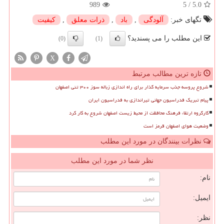
989
5
/
5.0
تگهای خبر:
آلودگی
,
باد
,
ذرات معلق
,
كیفیت
این مطلب را می پسندید؟
(0)
(1)
X
تازه ترین مطالب مرتبط
شروع پروسه جذب سرمایه گذار برای راه اندازی زباله سوز ۳۰۰ تنی اصفهان
پیام تبریک فدراسیون جهانی تیراندازی به فدراسیون ایران
کارگروه ارتقاء فرهنگ محافظت از محیط زیست اصفهان شروع به کار کرد
وضعیت هوای اصفهان قرمز است
نظرات بینندگان در مورد این مطلب
نظر شما در مورد این مطلب
نام:
ایمیل:
نظر: