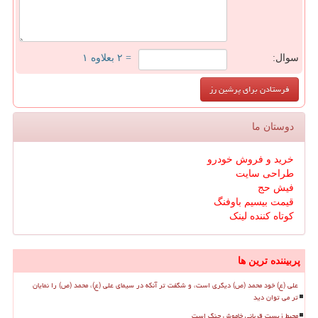
سوال:
= ۲ بعلاوه ۱
دوستان ما
خرید و فروش خودرو
طراحی سایت
فیش حج
قیمت بیسیم باوفنگ
کوتاه کننده لینک
پربیننده ترین ها
علی (ع) خود محمد (ص) دیگری است، و شگفت تر آنکه در سیمای علی (ع)، محمد (ص) را نمایان
تر می توان دید
محیط زیست قربانی خاموش جنگ است