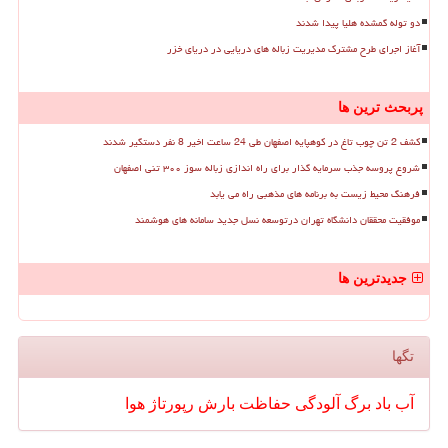
دو توله گمشده هلیا پیدا شدند
آغاز اجرای طرح مشترک مدیریت زباله های دریایی در دریای خزر
پربحث ترین ها
کشف 2 تن چوب تاغ در کوهپایه اصفهان طی 24 ساعت اخیر 8 نفر دستگیر شدند
شروع پروسه جذب سرمایه گذار برای راه اندازی زباله سوز ۳۰۰ تنی اصفهان
فرهنگ محیط زیست به برنامه های مذهبی راه می یابد
موفقیت محققان دانشگاه تهران درتوسعه نسل جدید سامانه های هوشمند
جدیدترین ها
تگها
آب
باد
برگ
آلودگی
حفاظت
بارش
رپورتاژ
هوا