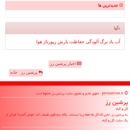
جدیدترین ها
تگها
آب
باد
برگ
آلودگی
حفاظت
بارش
رپورتاژ
هوا
اخبار پرشین رز
پرشین رز : خانه
persianrose.ir - حقوق مادی و معنوی سایت پرشین رز محفوظ است
پرشین رز
گل و گیاه
به پرشین رز، جایی که گل ها فقط زیبا نیستند، بلکه سخنگوی طبیعت اند، خوش آمدید! فراتر از
یک سایت گل و گیاه