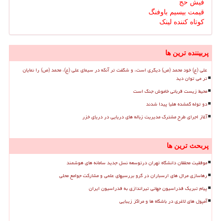
فیش حج
قیمت بیسیم باوفنگ
کوتاه کننده لینک
پربیننده ترین ها
علی (ع) خود محمد (ص) دیگری است، و شگفت تر آنکه در سیمای علی (ع)، محمد (ص) را نمایان
تر می توان دید
محیط زیست قربانی خاموش جنگ است
دو توله گمشده هلیا پیدا شدند
آغاز اجرای طرح مشترک مدیریت زباله های دریایی در دریای خزر
پربحث ترین ها
موفقیت محققان دانشگاه تهران درتوسعه نسل جدید سامانه های هوشمند
رهاسازی مرال های ارسباران در گرو بررسیهای علمی و مشارکت جوامع محلی
پیام تبریک فدراسیون جهانی تیراندازی به فدراسیون ایران
آمپول های لاغری در باشگاه ها و مراکز زیبایی