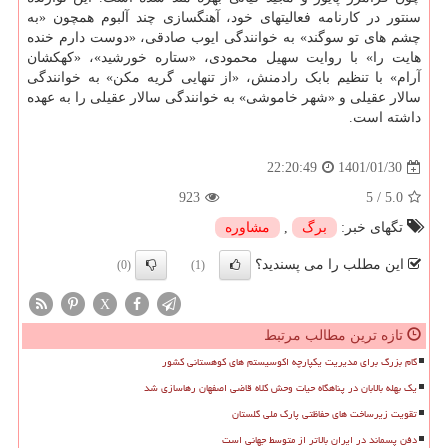
سنتور در کارنامه فعالیتهای خود، آهنگسازی چند آلبوم همچون «به
چشم های تو سوگند» به خوانندگی ایوب صادقی، «دوست دارم خنده
هایت را» با روایت سهیل محمودی، «ستاره خورشید»، «کهکشان
آرام» با تنظیم بابک رادمنش، «از تنهایی گریه مکن» به خوانندگی
سالار عقیلی و «شهر خاموشی» به خوانندگی سالار عقیلی را به عهده
داشته است.
1401/01/30
22:20:49
923
5
/
5.0
تگهای خبر:
برگ
,
مشاوره
این مطلب را می پسندید؟
(0)
(1)
X
تازه ترین مطالب مرتبط
گام بزرگ برای مدیریت یکپارچه اکوسیستم های کوهستانی کشور
یک بهله بالابان در پناهگاه حیات وحش کلاه قاضی اصفهان رهاسازی شد
تقویت زیرساخت های حفاظتی پارک ملی گلستان
دفن پسماند در ایران بالاتر از متوسط جهانی است