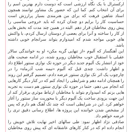
ارکسترال با یک نگاه ارزشی است که دوست دارم بهترین اسم را
برای آن انتخاب کنم. کما این که حضور یک مشاور توانمند همچون
استاد شاهین فرهت که برای من هنرمندی بسیار پرارزش است
حساسیت کار را برایم دو چندان کرده که باید خروجی مناسبی را
پیش روی مخاطبان قرار دهم. البته در همین چند مدت که بخش هایی
از کار را ساخته و آنرا برای بعضی از دوستان ارسال کردم، با واکنش
های خوبی مواجه شدم که امیدوارم بتواند سرانجام خوبی داشته
باشد.
این آهنگساز که آلبوم «از تنهایی گریه مکن» او به خوانندگی سالار
عقیلی با استقبال خوب مخاطبان روبرو شده، در ادامه صحبت های
خود از انتشار یک آلبوم جدید دیگر در حوزه تک نوازی سنتور اطلاع داد
و اظهار داشت: چندی قبل که آلبوم «نیمه شب آذرماه» را در
چارچوب یک اثر تک نوازی سنتور عرضه دادم، تصمیم گرفتم این روند
را همچنان ادامه دهم و شرایطی را ایجاد کنم که در کنار دیگر کارهایی
که انجام می دهم، حتما در حوزه تک نوازی سنتور هم دست به تجربه
هایی بزنم که امیدوارم بتواند با مخاطبان ارتباط موثری برقرار کند از
این جهت بزودی ساخت یک آلبوم دیگر با محوریت ساز سنتور را آغاز
خواهم کرد. این در شرایطی است که چند تک آهنگ هم دارم که پس
از مشخص شدن خواننده این پروژه ها، اطلاع رسانی دقیق تری را
عرضه خواهم داد.
صادقی نژاد اظهار نمود: طی سالهای اخیر نهایت تلاش خویش را
انجام داده ام که در کنار کارهای عاشقانه ای که پیش روی مخاطبان