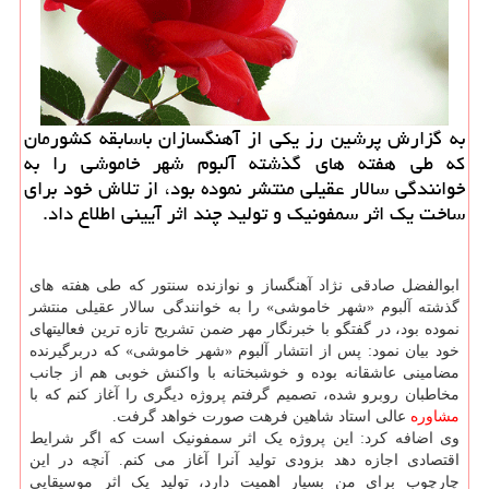
به گزارش پرشین رز یکی از آهنگسازان باسابقه کشورمان
که طی هفته های گذشته آلبوم شهر خاموشی را به
خوانندگی سالار عقیلی منتشر نموده بود، از تلاش خود برای
ساخت یک اثر سمفونیک و تولید چند اثر آیینی اطلاع داد.
ابوالفضل صادقی نژاد آهنگساز و نوازنده سنتور که طی هفته های
گذشته آلبوم «شهر خاموشی» را به خوانندگی سالار عقیلی منتشر
نموده بود، در گفتگو با خبرنگار مهر ضمن تشریح تازه ترین فعالیتهای
خود بیان نمود: پس از انتشار آلبوم «شهر خاموشی» که دربرگیرنده
مضامینی عاشقانه بوده و خوشبختانه با واکنش خوبی هم از جانب
مخاطبان روبرو شده، تصمیم گرفتم پروژه دیگری را آغاز کنم که با
مشاوره
عالی استاد شاهین فرهت صورت خواهد گرفت.
وی اضافه کرد: این پروژه یک اثر سمفونیک است که اگر شرایط
اقتصادی اجازه دهد بزودی تولید آنرا آغاز می کنم. آنچه در این
چارچوب برای من بسیار اهمیت دارد، تولید یک اثر موسیقایی