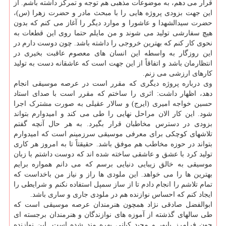
قرار می دهم، به موضوعات مذهبی هم توجه و تمرکز داشته باشم. از
این جهت بزودی پروژه هایی را با مبحث مادر و حضرت زهرا (س)،
حضرت سیدالشهدا و عاشورا و موارد دیگر را آغاز می کنم که بدون
هیچ سفارشی تولید می شوند و من مایلم حتما روی این قطعات به
نحوی کار کنم که بهترین خروجی را داشته باشد. چون دوست دارم در
این روزگار به واسطه این انسان های معصوم عاقبت بخیری در
انتظارمان باشد و اتفاقاً از این جهت است که عاشقانه دست به تولید
کارهای ارزشی می زنم.
وی درباره پروژه دیگری که مقرر است در عرصه موسیقی انجام
دهد، اظهار داشت: اثری را ساختم که مقرر است با صدای استاد
حسین خواجه امیری (ایرج) و سالار عقیلی به صورت مشترک اجرا
شود. این کار الان مراحل نهایی را طی می کند و امیدوارم بتواند
بزودی در دسترس مخاطبان قرار بگیرد. به هر حال آنچه گفتم
تلاشهای کوچکی برای معرفی موسیقی سرزمینم است که امیدوارم
بتواند در حوزه مخاطب هم موفق باشد. حقیقتاً تا به امروز هر کاری
تولید کرد با عشق و عاشقی ساخته شده اند که دوست داشتم با زبان
موسیقی به خالق زیبایی دنیایی برسم که می دانم همواره برایم
بهترین ها را می خواهد. این ملودی ها راز و نیاز من باخداست که
تمام تلاشم را انجام دادم تا از ساز سمپل استفاده نکنم و شرایطی را
ایجاد کنم که احساس نوازنده هم در ملودی جاری و ساری باشد.
ابوالفضل صادقی نژاد همچون هنرمندان عرصه موسیقی است که
طی سالهای گذشته از آموزه های نوازندگان و هنرمندان برجسته ای
چون فرامرز پایور و مجید کیانی بهره مند شده است. این نوازنده