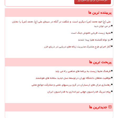
پربیننده ترین ها
علی (ع) خود محمد (ص) دیگری است، و شگفت تر آنکه در سیمای علی (ع)، محمد (ص) را نمایان
تر می توان دید
محیط زیست قربانی خاموش جنگ است
دو توله گمشده هلیا پیدا شدند
آغاز اجرای طرح مشترک مدیریت زباله های دریایی در دریای خزر
پربحث ترین ها
فرهنگ محیط زیست به برنامه های مذهبی راه می یابد
موفقیت محققان دانشگاه تهران درتوسعه نسل جدید سامانه های هوشمند
رهاسازی مرال های ارسباران در گرو بررسیهای علمی و مشارکت جوامع محلی
پیام تبریک فدراسیون جهانی تیراندازی به فدراسیون ایران
جدیدترین ها