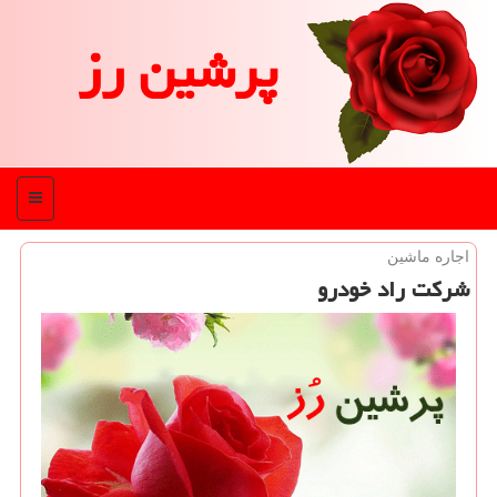
پرشین رز
منو
اجاره ماشین
شركت راد خودرو