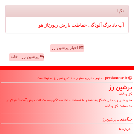
تگها
آب
باد
برگ
آلودگی
حفاظت
بارش
رپورتاژ
هوا
اخبار پرشین رز
پرشین رز : خانه
persianrose.ir - حقوق مادی و معنوی سایت پرشین رز محفوظ است
پرشین رز
گل و گیاه
به پرشین رز، جایی که گل ها فقط زیبا نیستند، بلکه سخنگوی طبیعت اند، خوش آمدید! فراتر از
یک سایت گل و گیاه
صفحات پرشین رز
درباره ما