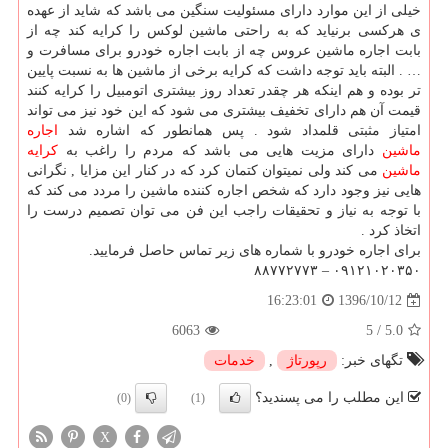
خیلی از این موارد دارای مسئولیت سنگین می باشد که شاید از عهده
ی هرکسی برنیاید که به راحتی ماشین لوکس را کرایه کند چه از
بابت اجاره ماشین عروس چه از بابت اجاره خودرو برای مسافرت و
… . البته باید توجه داشت که کرایه برخی از ماشین ها به نسبت پایین
تر بوده و هم اینکه هر چقدر تعداد روز بیشتری اتومبیل را کرایه کنند
قیمت آن هم دارای تخفیف بیشتری می شود که این خود نیز می تواند
امتیاز مثبتی قلمداد شود . پس همانطور که اشاره شد
اجاره
ماشین
دارای مزیت هایی می باشد که مردم را راغب به
کرایه
ماشین
می کند ولی نمیتوان کتمان کرد که در کنار این مزایا , نگرانی
هایی نیز وجود دارد که شخص اجاره کننده ماشین را مردد می کند که
با توجه به نیاز و تحقیقات راجب این فن می توان تصمیم درست را
اتخاذ کرد .
برای اجاره خودرو با شماره های زیر تماس حاصل فرمایید.
۰۹۱۲۱۰۲۰۳۵۰ – ۸۸۷۷۲۷۷۳
1396/10/12
16:23:01
6063
5
/
5.0
تگهای خبر:
رپورتاژ
,
خدمات
این مطلب را می پسندید؟
(0)
(1)
X