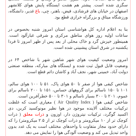
سگزی شده است. پیشتر هم هشت ایستگاه پایش هوای کلانشهر
اصفهان در خیابان های فرشادی، فیض، باهنر، جِی،
باغ
غدیر، دانشگاه،
ورزشگاه میثاق و بزرگراه خرازی قطع بود.
بنا به اعلام اداره کل هواشناسی استان امروز شنبه بخصوص در
ساعات اولیه روز هوای مناطق مرکزی و شرقی غبارآلود است.
همینطور خیزش گرد و خاک محلی از بعد پس از ظهر امروز تا فردا
یکشنبه در شرق استان پیشبینی شده است.
امروز وضعیت کیفیت هوای شهر شاهین شهر با شاخص ۶۴ در
وضعیت قابل قبول ثبت شده و ایستگاه های مبارکه، منطقه صنعتی
دولت آباد، خمینی شهر، نجف آباد و کاشان دائم قطع است.
شاخص کیفی هوا از صفر تا ۵۰ هوای پاک، ۵۱ تا ۱۰۰ هوای سالم،
۱۰۱ تا ۱۵۰ ناسالم برای گروههای حساس، ۱۵۱ تا ۲۰۰ ناسالم برای
عموم، ۲۰۱ تا ۳۰۰ بسیار ناسالم و ۳۰۱ تا ۵۰۰ خطرآفرین است.
شاخص کیفی هوا ( Air Quality Index ) معیاری است که غلظت
ترکیبات مختلف آلاینده موجود در هوا نظیر مونوکسید کربن، دی
اکسید گوگرد، ترکیبات نیتروژن دار، اوزون و
ذرات معلق
( ذرات
کوچک تر از ۱۰ میکرومتر و ذرات کوچک تر از ۲.۵ میکرومتر) را که
دارای حدود مجاز متفاوت با واحدهای مختلف است به یک عدد بدون
واحد تبدیل می کند و وضعیت آلودگی هوا را نمایش می دهد.