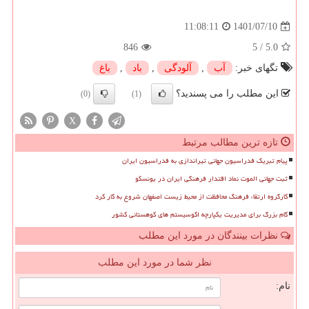
1401/07/10
11:08:11
846
5
/
5.0
تگهای خبر:
آب
,
آلودگی
,
باد
,
باغ
این مطلب را می پسندید؟
(0)
(1)
X
تازه ترین مطالب مرتبط
پیام تبریک فدراسیون جهانی تیراندازی به فدراسیون ایران
ثبت جهانی الموت نماد اقتدار فرهنگی ایران در یونسکو
کارگروه ارتقاء فرهنگ محافظت از محیط زیست اصفهان شروع به کار کرد
گام بزرگ برای مدیریت یکپارچه اکوسیستم های کوهستانی کشور
نظرات بینندگان در مورد این مطلب
نظر شما در مورد این مطلب
نام: