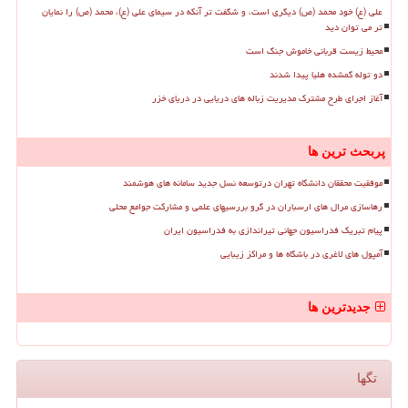
علی (ع) خود محمد (ص) دیگری است، و شگفت تر آنکه در سیمای علی (ع)، محمد (ص) را نمایان
تر می توان دید
محیط زیست قربانی خاموش جنگ است
دو توله گمشده هلیا پیدا شدند
آغاز اجرای طرح مشترک مدیریت زباله های دریایی در دریای خزر
پربحث ترین ها
موفقیت محققان دانشگاه تهران درتوسعه نسل جدید سامانه های هوشمند
رهاسازی مرال های ارسباران در گرو بررسیهای علمی و مشارکت جوامع محلی
پیام تبریک فدراسیون جهانی تیراندازی به فدراسیون ایران
آمپول های لاغری در باشگاه ها و مراکز زیبایی
جدیدترین ها
تگها