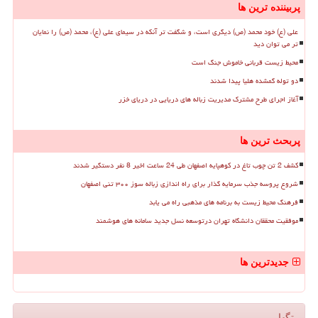
پربیننده ترین ها
علی (ع) خود محمد (ص) دیگری است، و شگفت تر آنکه در سیمای علی (ع)، محمد (ص) را نمایان
تر می توان دید
محیط زیست قربانی خاموش جنگ است
دو توله گمشده هلیا پیدا شدند
آغاز اجرای طرح مشترک مدیریت زباله های دریایی در دریای خزر
پربحث ترین ها
کشف 2 تن چوب تاغ در کوهپایه اصفهان طی 24 ساعت اخیر 8 نفر دستگیر شدند
شروع پروسه جذب سرمایه گذار برای راه اندازی زباله سوز ۳۰۰ تنی اصفهان
فرهنگ محیط زیست به برنامه های مذهبی راه می یابد
موفقیت محققان دانشگاه تهران درتوسعه نسل جدید سامانه های هوشمند
جدیدترین ها
تگها