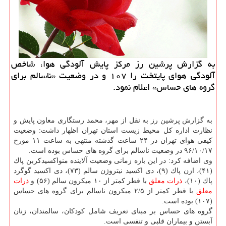
به گزارش پرشین رز مركز پایش آلودگی هوا، شاخص
آلودگی هوای پایتخت را ۱۰۷ و در وضعیت «ناسالم برای
گروه های حساس» اعلام نمود.
به گزارش پرشین رز به نقل از مهر، محمد رستگاری معاون پایش و
نظارت اداره كل محیط زیست استان تهران اظهار داشت: وضعیت
كیفی هوای تهران در ۲۴ ساعت گذشته منتهی به ساعت ۱۱ مورخ
۹۶/۱۰/۱۷ در وضعیت ناسالم برای گروه های حساس بوده است.
وی اضافه كرد: در این بازه زمانی وضعیت آلاینده منواكسیدكربن پاك
(۴۱)، ازن پاك (۹)، دی اكسید نیتروژن سالم (۷۳)، دی اكسید گوگرد
پاك (۱۰)،
ذرات معلق
با قطر كمتر از ۱۰ میكرون سالم (۵۶) و
ذرات
معلق
با قطر كمتر از ۲/۵ میكرون ناسالم برای گروه های حساس
(۱۰۷) بوده است.
گروه های حساس بر مبنای تعریف شامل كودكان، سالمندان، زنان
آبستن و بیماران قلبی و تنفسی است.