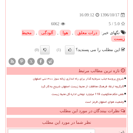
1396/10/17
16:09:12
6062
5
/
5.0
تگهای خبر:
ذرات معلق
,
هوا
,
آلودگی
,
محیط
زیست
این مطلب را می پسندید؟
(0)
(1)
X
تازه ترین مطالب مرتبط
شروع پروسه جذب سرمایه گذار برای راه اندازی زباله سوز ۳۰۰ تنی اصفهان
کارگروه ارتقاء فرهنگ محافظت از محیط زیست اصفهان شروع به کار کرد
نقض حکم محکومیت 119 میلیارد تومانی اداره کل محیط زیست
وضعیت هوای اصفهان قرمز است
نظرات بینندگان در مورد این مطلب
نظر شما در مورد این مطلب
نام: