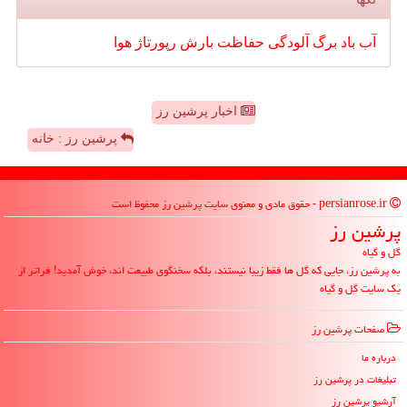
آب
باد
برگ
آلودگی
حفاظت
بارش
رپورتاژ
هوا
اخبار پرشین رز
پرشین رز : خانه
persianrose.ir - حقوق مادی و معنوی سایت پرشین رز محفوظ است
پرشین رز
گل و گیاه
به پرشین رز، جایی که گل ها فقط زیبا نیستند، بلکه سخنگوی طبیعت اند، خوش آمدید! فراتر از
یک سایت گل و گیاه
صفحات پرشین رز
درباره ما
تبلیغات در پرشین رز
آرشیو پرشین رز