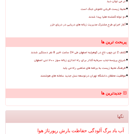
تر می توان دید
محیط زیست قربانی خاموش جنگ است
دو توله گمشده هلیا پیدا شدند
آغاز اجرای طرح مشترک مدیریت زباله های دریایی در دریای خزر
پربحث ترین ها
کشف 2 تن چوب تاغ در کوهپایه اصفهان طی 24 ساعت اخیر 8 نفر دستگیر شدند
شروع پروسه جذب سرمایه گذار برای راه اندازی زباله سوز ۳۰۰ تنی اصفهان
فرهنگ محیط زیست به برنامه های مذهبی راه می یابد
موفقیت محققان دانشگاه تهران درتوسعه نسل جدید سامانه های هوشمند
جدیدترین ها
تگها
آب
باد
برگ
آلودگی
حفاظت
بارش
رپورتاژ
هوا