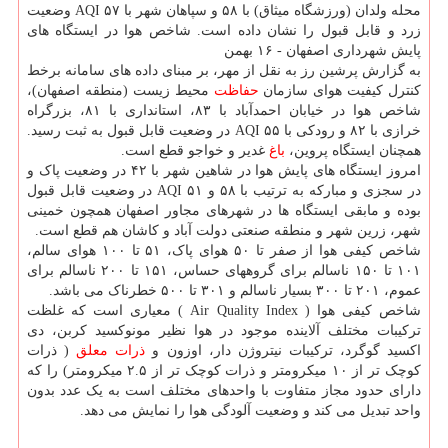
محله ولدان (ورزشگاه میثاق) با ۵۸ و سپاهان شهر با ۵۷ AQI وضعیت
زرد و قابل قبول را نشان داده است. شاخص هوا در ایستگاه های
پایش شهرداری اصفهان - ۱۶ بهمن
به گزارش پرشین رز به نقل از مهر، بر مبنای داده های سامانه برخط
کنترل کیفیت هوای سازمان
حفاظت
محیط زیست (منطقه اصفهان)،
شاخص هوا در خیابان احمدآباد با ۸۳، استانداری با ۸۱، بزرگراه
خرازی با ۸۲ و رودکی با ۵۵ AQI در وضعیت قابل قبول به ثبت رسید.
همچنان ایستگاه پروین،
باغ
غدیر و خواجو قطع است.
امروز ایستگاه های پایش هوا در شاهین شهر با ۴۲ در وضعیت پاک و
در سجزی و مبارکه به ترتیب با ۵۸ و ۵۱ AQI در وضعیت قابل قبول
بوده و مابقی ایستگاه ها در شهرهای مجاور اصفهان همچون خمینی
شهر، زرین شهر و منطقه صنعتی دولت آباد و کاشان هم قطع است.
شاخص کیفی هوا از صفر تا ۵۰ هوای پاک، ۵۱ تا ۱۰۰ هوای سالم،
۱۰۱ تا ۱۵۰ ناسالم برای گروههای حساس، ۱۵۱ تا ۲۰۰ ناسالم برای
عموم، ۲۰۱ تا ۳۰۰ بسیار ناسالم و ۳۰۱ تا ۵۰۰ خطرناک می باشد.
شاخص کیفی هوا ( Air Quality Index ) معیاری است که غلظت
ترکیبات مختلف آلاینده موجود در هوا نظیر مونوکسید کربن، دی
اکسید گوگرد، ترکیبات نیتروژن دار، اوزون و
ذرات معلق
( ذرات
کوچک تر از ۱۰ میکرومتر و ذرات کوچک تر از ۲.۵ میکرومتر) را که
دارای حدود مجاز متفاوت با واحدهای مختلف است به یک عدد بدون
واحد تبدیل می کند و وضعیت آلودگی هوا را نمایش می دهد.