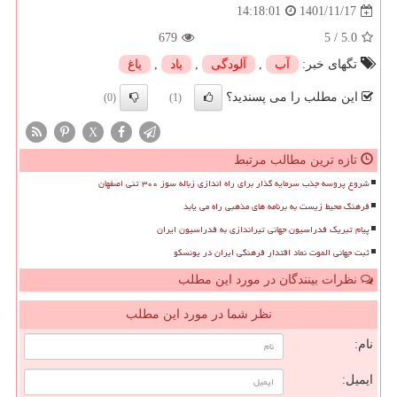
1401/11/17
14:18:01
679
5
/
5.0
تگهای خبر:
آب
,
آلودگی
,
باد
,
باغ
این مطلب را می پسندید؟
(0)
(1)
X
تازه ترین مطالب مرتبط
شروع پروسه جذب سرمایه گذار برای راه اندازی زباله سوز ۳۰۰ تنی اصفهان
فرهنگ محیط زیست به برنامه های مذهبی راه می یابد
پیام تبریک فدراسیون جهانی تیراندازی به فدراسیون ایران
ثبت جهانی الموت نماد اقتدار فرهنگی ایران در یونسکو
نظرات بینندگان در مورد این مطلب
نظر شما در مورد این مطلب
نام:
ایمیل: