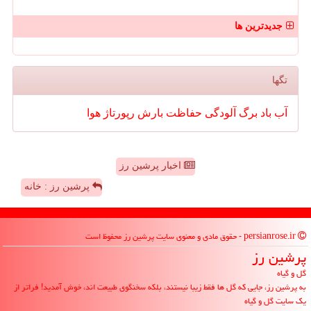
جدیدترین ها
تگها
آب
باد
برگ
آلودگی
حفاظت
بارش
رپورتاژ
هوا
اخبار پرشین رز
پرشین رز : خانه
persianrose.ir - حقوق مادی و معنوی سایت پرشین رز محفوظ است
پرشین رز
گل و گیاه
به پرشین رز، جایی که گل ها فقط زیبا نیستند، بلکه سخنگوی طبیعت اند، خوش آمدید! فراتر از
یک سایت گل و گیاه