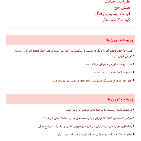
طراحی سایت
فیش حج
قیمت بیسیم باوفنگ
کوتاه کننده لینک
پربیننده ترین ها
علی (ع) خود محمد (ص) دیگری است، و شگفت تر آنکه در سیمای علی (ع)، محمد (ص) را نمایان
تر می توان دید
محیط زیست قربانی خاموش جنگ است
دو توله گمشده هلیا پیدا شدند
آغاز اجرای طرح مشترک مدیریت زباله های دریایی در دریای خزر
پربحث ترین ها
فرهنگ محیط زیست به برنامه های مذهبی راه می یابد
موفقیت محققان دانشگاه تهران درتوسعه نسل جدید سامانه های هوشمند
رهاسازی مرال های ارسباران در گرو بررسیهای علمی و مشارکت جوامع محلی
پیام تبریک فدراسیون جهانی تیراندازی به فدراسیون ایران