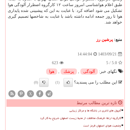
طبق اعلام هواشناسی امروز ساعت ۱۲ کارگروه اضطرار آلودگی هوا
تشکیل می شود اضافه کرد: با عنایت به این که پیشبینی شده پایداری
هوا تا روز جمعه ادامه داشته باشد با عنایت به شاخصها تصمیم گیری
خواهد شد.
منبع:
پرشین رز
1403/09/21
14:44:04
623
5
/
5.0
تگهای خبر:
آلودگی
,
پزشك
,
هوا
این مطلب را می پسندید؟
(0)
(1)
X
تازه ترین مطالب مرتبط
آمپول های لاغری در باشگاه ها و مراکز زیبایی
کارگروه ارتقاء فرهنگ محافظت از محیط زیست اصفهان شروع به کار کرد
وضعیت هوای اصفهان قرمز است