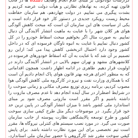
گزارشات گوناگونی بر مبنای عدم انجام وظایف
دستگاه
ها در قالب
قانون تهیه کرده، به نهادهای نظارتی و هیأت دولت عرضه کردیم و
بشدت پیگیری می نماییم. در دولت چهاردهم، هم سازمان حفاظت
محیط زیست رویکرد جدیدی در دستور کار خود قرار داده است و
یکی از سیاست های این سازمان آن است که مبحث کاهش آلودگی
هوای هر کلان شهر را با عنایت به ماهیت انتشار آلایندگی آن دنبال
نماییم. به صورت مثال اگر بخواهیم مبحث اسقاط خودرو را در کل
کشور دنبال نماییم با عنایت به انبوه ناوگان فرسوده ای که در داخل
کشور وجود دارد احتمال اثربخشی کاهش پیدا می کند؛ ازاین رو
تصمیم بر آن شد که با عنایت به آن که اسقاط خودورهای فرسوده در
کلانشهرهای مشهد و تهران سهم بالایی در انتشار آلایندگی دارند در
اولویت قرار دهیم. طاهری در ادامه اظهار داشت: همچون اقداماتی
که به منظور اجرای هرچه بهتر قانون هوای پاک انجام دادیم آن است
که با همکاری وزارت نفت و نیرو در کارگروه ملی کاهش آلودگی هوا
مصوب کردیم، برنامه ریزی توزیع مصرف مکانی و زمانی سوخت را
در شرایط اضطرار در سال آینده انجام دهد تا عدم مصرف مازوت را
داشته باشیم و اگر مقرر است مازوتی مصرف شود بر مبنای
استاندارد ملی کشور باشد تا میزان انتشار آلودگی در پایین ترین حد
خود قرار بگیرد. در موضوعات دیگر مثل طرح کیفی سازی سوخت
کشور و طرح توسعه پالایشگاهی نظارت پیوسته از جانب سازمان
صورت می گیرد. در مورد نصب سیستم های کنترلی نیروگاه ها، مقرر
است تیم تخصصی برای این مورد نظارت داشته باشد. برای پایش
کیفی سوخت مقرر شد کارگروهی با حضور سازمان ملی استاندارد،