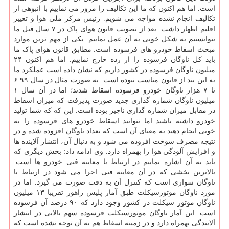
است. اما هم اکنون که ما این تکالیف را مرور می نماییم با انبوهی از
تکالیف انجام نشده مواجه می شویم. رئیس مرکز ملی هوا و تغییر
اقلیم اظهار داشت: بعد از تصویب قانون هوای پاک در ۷ سال قبل ما
نتوانستیم به شکل خوبی به آن عمل نماییم. یکی از مهم ترین موارد
مبحث اسقاط خودرو های فرسوده است. مطابق قانون هوای پاک ما
باید کل ناوگان فرسوده را از رده خارج نماییم. اما هم اکنون ۲۴
میلیون ناوگان فرسوده در کشور داریم که نشان داده است عملکرد ما
به این بند از قانون مناسب نبوده است. به صورت مثال در سال ۹۹ ۶
تا ۷ هزار ناوگان خودرو فرسوده اسقاط شدند؛ اما در آن سال ۱
میلیون ناوگان شماره گذاری جدید صورت پذیرفت که میزان اسقاط
در مقابل میزان شماره گذاری ناچیز بوده است. این که که شما تولید
خودرو داشته باشید اما نتوانید اسقاط خودرو های فرسوده را به
خوبی انجام دهید به معنای آن است که تعداد ناوگان افزوده شده و در
نتیجه مصرف سوخت افزوده می شود و به دنبال آن، انتشار آلاینده ها
و افزایش آلودگی هوا را بهمراه دارد. وی ادامه داد: بخش دیگری که
باید به آن اشاره نماییم در ارتباط با معاینه فنی خودرو ها است.
بالاترین بخشی که در آن معاینه فنی اجرا می شود در ارتباط با
ناوگان سواری است که کنترل آن به دقت صورت می گیرد. اما در
مورد ناوگان موتورسیکلت طبق آمار پلیس راهور تقریبا ۱۳ میلیون
ناوگان موتور سیکلت در کشور وجود دارد که ۹۰ درصد آن فرسوده
است. این آمار ناوگان موتورسیکلت فرسوده سهم بالایی در انتشار
آلایندگی بهمراه دارد و در زمینه اسقاط هم به آن توجه نشده است که