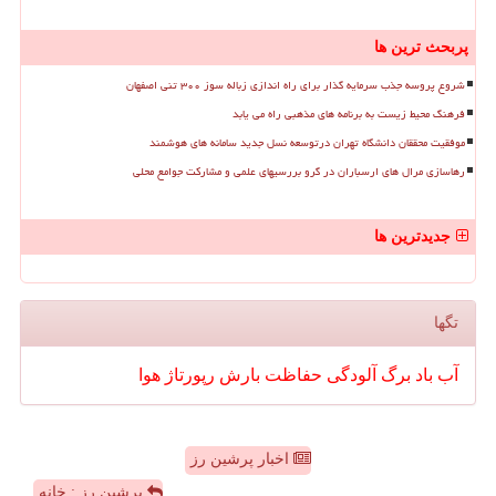
پربحث ترین ها
شروع پروسه جذب سرمایه گذار برای راه اندازی زباله سوز ۳۰۰ تنی اصفهان
فرهنگ محیط زیست به برنامه های مذهبی راه می یابد
موفقیت محققان دانشگاه تهران درتوسعه نسل جدید سامانه های هوشمند
رهاسازی مرال های ارسباران در گرو بررسیهای علمی و مشارکت جوامع محلی
جدیدترین ها
تگها
آب
باد
برگ
آلودگی
حفاظت
بارش
رپورتاژ
هوا
اخبار پرشین رز
پرشین رز : خانه