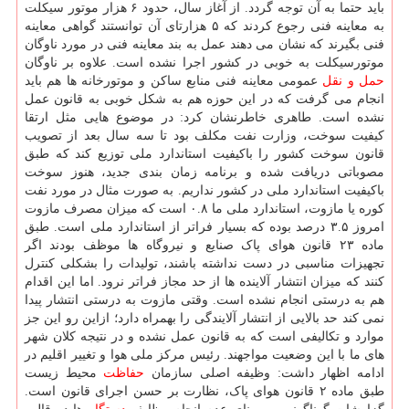
باید حتما به آن توجه گردد. از آغاز سال، حدود ۶ هزار موتور سیکلت
به معاینه فنی رجوع کردند که ۵ هزارتای آن توانستند گواهی معاینه
فنی بگیرند که نشان می دهند عمل به بند معاینه فنی در مورد ناوگان
موتورسیکلت به خوبی در کشور اجرا نشده است. علاوه بر ناوگان
حمل و نقل
عمومی معاینه فنی منابع ساکن و موتورخانه ها هم باید
انجام می گرفت که در این حوزه هم به شکل خوبی به قانون عمل
نشده است. طاهری خاطرنشان کرد: در موضوع هایی مثل ارتقا
کیفیت سوخت، وزارت نفت مکلف بود تا سه سال بعد از تصویب
قانون سوخت کشور را باکیفیت استاندارد ملی توزیع کند که طبق
مصوباتی دریافت شده و برنامه زمان بندی جدید، هنوز سوخت
باکیفیت استاندارد ملی در کشور نداریم. به صورت مثال در مورد نفت
کوره یا مازوت، استاندارد ملی ما ۰.۸ است که میزان مصرف مازوت
امروز ۳.۵ درصد بوده که بسیار فراتر از استاندارد ملی است. طبق
ماده ۲۳ قانون هوای پاک صنایع و نیروگاه ها موظف بودند اگر
تجهیزات مناسبی در دست نداشته باشند، تولیدات را بشکلی کنترل
کنند که میزان انتشار آلاینده ها از حد مجاز فراتر نرود. اما این اقدام
هم به درستی انجام نشده است. وقتی مازوت به درستی انتشار پیدا
نمی کند حد بالایی از انتشار آلایندگی را بهمراه دارد؛ ازاین رو این جز
موارد و تکالیفی است که به قانون عمل نشده و در نتیجه کلان شهر
های ما با این وضعیت مواجهند. رئیس مرکز ملی هوا و تغییر اقلیم در
ادامه اظهار داشت: وظیفه اصلی سازمان
حفاظت
محیط زیست
طبق ماده ۲ قانون هوای پاک، نظارت بر حسن اجرای قانون است.