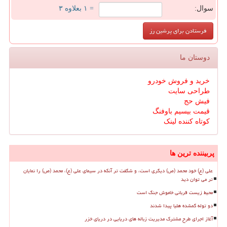
سوال:
= ۱ بعلاوه ۳
دوستان ما
خرید و فروش خودرو
طراحی سایت
فیش حج
قیمت بیسیم باوفنگ
کوتاه کننده لینک
پربیننده ترین ها
علی (ع) خود محمد (ص) دیگری است، و شگفت تر آنکه در سیمای علی (ع)، محمد (ص) را نمایان
تر می توان دید
محیط زیست قربانی خاموش جنگ است
دو توله گمشده هلیا پیدا شدند
آغاز اجرای طرح مشترک مدیریت زباله های دریایی در دریای خزر