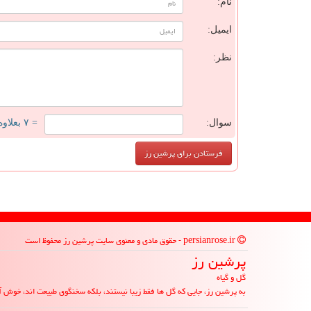
نام:
ایمیل:
نظر:
سوال:
= ۷ بعلاوه ۵
persianrose.ir - حقوق مادی و معنوی سایت پرشین رز محفوظ است
پرشین رز
گل و گیاه
به پرشین رز، جایی که گل ها فقط زیبا نیستند، بلکه سخنگوی طبیعت اند، خوش آ