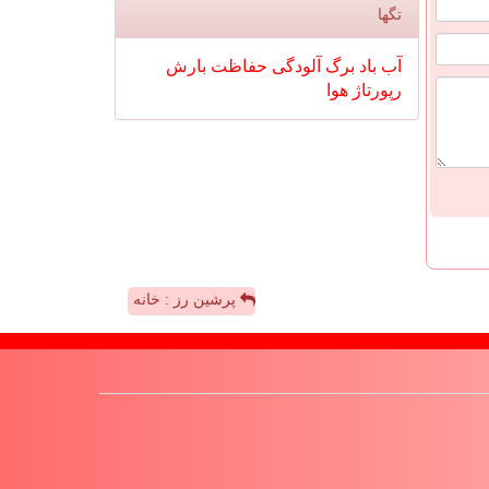
تگها
آب
باد
برگ
آلودگی
حفاظت
بارش
رپورتاژ
هوا
پرشین رز : خانه