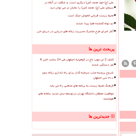
علی (ع) خود محمد (ص) دیگری است، و شگفت تر آنکه در
سیمای علی (ع)، محمد (ص) را نمایان تر می توان دید
محیط زیست قربانی خاموش جنگ است
دو توله گمشده هلیا پیدا شدند
آغاز اجرای طرح مشترک مدیریت زباله های دریایی در دریای خزر
پربحث ترین ها
کشف 2 تن چوب تاغ در کوهپایه اصفهان طی 24 ساعت اخیر 8
نفر دستگیر شدند
شروع پروسه جذب سرمایه گذار برای راه اندازی زباله سوز
۳۰۰ تنی اصفهان
فرهنگ محیط زیست به برنامه های مذهبی راه می یابد
موفقیت محققان دانشگاه تهران درتوسعه نسل جدید سامانه های
هوشمند
جدیدترین ها