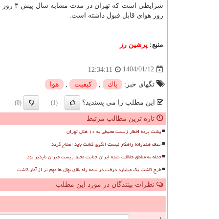
روز هوای قابل قبول داشته است.
منبع:
پرشین رز
1404/01/12
12:34:11
تگهای خبر:
پاك
,
كیفیت
,
هوا
این مطلب را می پسندید؟
(0)
(1)
تازه ترین مطالب مرتبط
پشت پرده اخطار زیست محیطی به ۱۰ هتل تهران
حذف هندوانه راهکار نیست الگوی کشت باید اصلاح گردد
حمله به مناطق حفاظت شده ایران جنایت محیط زیست جبران ناپذیر بود
طرح کاشت یک میلیارد درخت در نیمه راه بقای نهال ها مهم تر از آمار کاشت
نظرات بینندگان در مورد این مطلب
ن