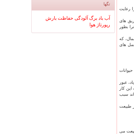
تگها
ا رعایت
آب
باد
برگ
آلودگی
حفاظت
بارش
رباره ی این مساله هشدار می دهد: بالاتر از ۹۰ درصد حریق های
رپورتاژ
هوا
را بطور
مال، که
مل های
حیوانات
د، عبور
این کار
اند سبب
ر طبیعت
یزده بدر به طبیعت می