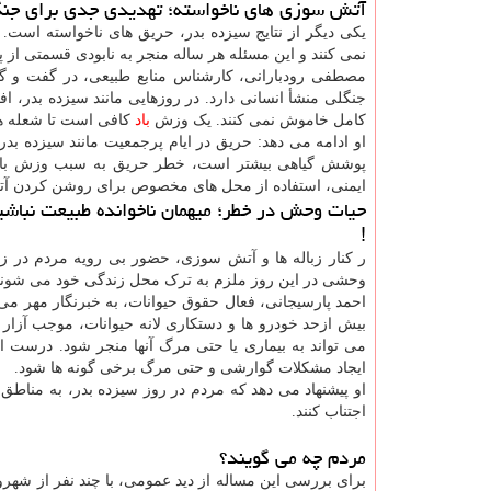
آتش سوزی های ناخواسته؛ تهدیدی جدی برای جنگ
یکی دیگر از نتایج سیزده بدر، حریق های ناخواسته است.
نمی کنند و این مسئله هر ساله منجر به نابودی قسمتی 
جنگلی منشأ انسانی دارد. در روزهایی مانند سیزده بدر، 
کامل خاموش نمی کنند. یک وزش
باد
کافی است تا شعله های
او ادامه می دهد: حریق در ایام پرجمعیت مانند سیزده ب
پوشش گیاهی بیشتر است، خطر حریق به سبب وزش باد 
ایمنی، استفاده از محل های مخصوص برای روشن کردن آتش
حیات وحش در خطر؛ میهمان ناخوانده طبیعت نباشی
!
ر کنار زباله ها و آتش سوزی، حضور بی رویه مردم در ز
وحشی در این روز ملزم به ترک محل زندگی خود می شوند
احمد پارسیجانی، فعال حقوق حیوانات، به خبرنگار مهر می
بیش ازحد خودرو ها و دستکاری لانه حیوانات، موجب آزار شد
می تواند به بیماری یا حتی مرگ آنها منجر شود. درست اس
ایجاد مشکلات گوارشی و حتی مرگ برخی گونه ها شود.
او پیشنهاد می دهد که مردم در روز سیزده بدر، به مناط
اجتناب کنند.
مردم چه می گویند؟