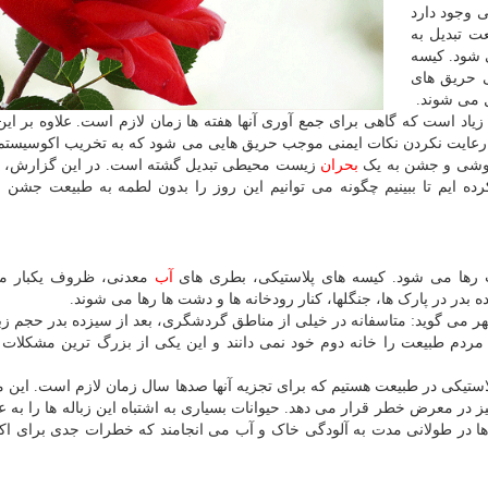
 وجود دارد
ت تبدیل به
ی شود. کیسه
ی حریق های
ل می شوند.
در زیاد است که گاهی برای جمع آوری آنها هفته ها زمان لازم است. علاوه بر ای
و رعایت نکردن نکات ایمنی موجب حریق هایی می شود که به تخریب اکوسیستم
خوشی و جشن به یک
بحران
زیست محیطی تبدیل گشته است. در این گزارش، با
ایم تا ببینیم چگونه می توانیم این روز را بدون لطمه به طبیعت جشن ب
 رها می شود. کیسه های پلاستیکی، بطری های
آب
معدنی، ظروف یکبار 
ده بدر در پارک ها، جنگلها، کنار رودخانه ها و دشت ها رها می شوند.
ر می گوید: متاسفانه در خیلی از مناطق گردشگری، بعد از سیزده بدر حجم زبال
ردم طبیعت را خانه دوم خود نمی دانند و این یکی از بزرگ ترین مشکلات
لاستیکی در طبیعت هستیم که برای تجزیه آنها صدها سال زمان لازم است. این م
ر معرض خطر قرار می دهد. حیوانات بسیاری به اشتباه این زباله ها را به عن
تیک ها در طولانی مدت به آلودگی خاک و آب می انجامند که خطرات جدی برای ا