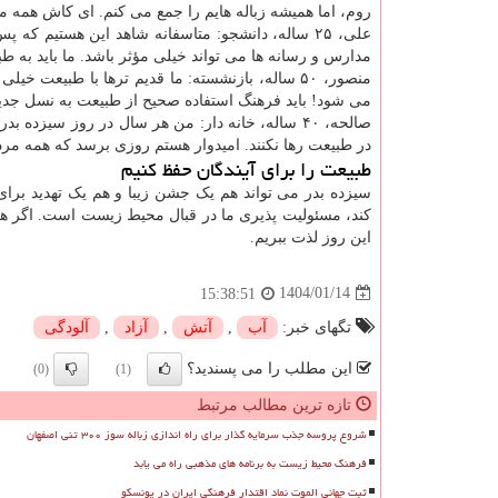
روم، اما همیشه زباله هایم را جمع می کنم. ای کاش همه مر
علی، ۲۵ ساله، دانشجو: متاسفانه شاهد این هستیم ک
مدارس و رسانه ها می تواند خیلی مؤثر باشد. ما باید به طب
منصور، ۵۰ ساله، بازنشسته: ما قدیم ترها با طبیع
می شود! باید فرهنگ استفاده صحیح از طبیعت به نسل جدی
صالحه، ۴۰ ساله، خانه دار: من هر سال در روز سیزده
در طبیعت رها نکنند. امیدوار هستم روزی برسد که همه مردم
طبیعت را برای آیندگان حفظ کنیم
سیزده بدر می تواند هم یک جشن زیبا و هم یک تهدید برا
کند، مسئولیت پذیری ما در قبال محیط زیست است. اگر هر ف
این روز لذت ببریم.
1404/01/14
15:38:51
تگهای خبر:
آب
,
آتش
,
آزاد
,
آلودگی
این مطلب را می پسندید؟
(0)
(1)
تازه ترین مطالب مرتبط
شروع پروسه جذب سرمایه گذار برای راه اندازی زباله سوز ۳۰۰ تنی اصفهان
فرهنگ محیط زیست به برنامه های مذهبی راه می یابد
ثبت جهانی الموت نماد اقتدار فرهنگی ایران در یونسکو