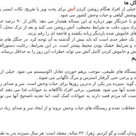
ل ها
 خیلی از افراد هنگام روشن کردن
آتش
برای پخت وپز یا تفریح، نکات ایمنی ر
از پوشش گیاهی و حیات وحش کشور می شود.
مصطفی رودبارانی، کارشناس منابع طبیعی، در گفت و گو با خبرنگار مهر د
افراد بدون دقت به شرایط محیطی، آتش روشن می کنند و بعد از ترک محل، آن
 خاموش شده باردیگر زبانه بکشند و فاجعه ای را رقم بزنند.
در یک خطر جدی است که باید بیش از گذشته به آن توجه کرد. در جنگل های ش
و شرایط خشک بودن محیط بیشتر است. در این شرایط، رعایت دستورالع
 و خاموش کردن کامل آتش می تواند خطرات این روز را به حداقل برساند.
م
یستگاه های طبیعی، موجب برهم خوردن تعادل اکوسیستم می شود. خیلی از 
 و برخی حتی گرفتار استرس و مرگ ناگهانی می شوند.
 گوید: سیزده بدر یکی از بدترین روزها برای حیات وحش است. سر و صدای زیا
ید آنها می شود. همچنین، برخی افراد ناآگاهانه به حیوانات غذا می دهند که 
ت که مردم قصد دارند به حیوانات کمک کنند، اما تغذیه ناصحیح آنها می تو
ق حفاظت شده و زیستگاه های حیات وحش نروند و از ایجاد سر و صدای زیاد د
برای بررسی این مساله از دید عمومی، با چند نفر از شهروندان گفت و گو کردیم. زهرا، ۳۲ ساله، معتقد است: هر سال س