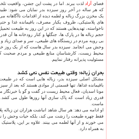
فضای
آزاد
لذت ببرند. اما در پشت این جشن، واقعیت تلخی
که هر ساله در آخر روز سیزده بدر نمایان می شود: طبیع
یک مخزن بزرگ زباله و لطمه دیده از اقدامات ناآگاهانه م
های پلاستیکی، ظروف یکبار مصرف، باقیمانده غذا و حت
ناخواسته، تهدیدهایی هستند که در این روز به طبیعت تحمی
حجم زباله ها در پارک ها، جنگلها و کنار رودخانه ها آن ق
بی رویه مردم در زیستگاه های طبیعی، سر و صدای زیاد 
وحش می انجامد. سیزده بدر سال هاست که از یک روز 
محیط زیست، کارشناسان منابع طبیعی و مردم صحبت کرده 
مسئولیت پذیرانه رفتار نماییم.
بحران زباله؛ وقتی طبیعت نفس نمی کشد
مشکل اصلی سیزده بدر، زباله هایی است که در طبیعت
باقیمانده غذاها، تنها قسمتی از موادی هستند که بعد از سیز
مونا اسدیان، فعال محیط زیست در گفت و گو با خبرنگار مه
قدری زیاد است که پاک سازی آنها روزها طول می کشد. م
ماست.
او ادامه می دهد: هر سال شاهد انباشت هزاران تن زباله پ
فقط چهره طبیعت را زشت می کند، بلکه حیات وحش را نیز د
می خورند و از آنها لطمه می بینند. علاوه بر این، پلاس
به همراه دارد.