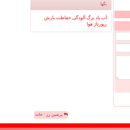
تگها
آب
باد
برگ
آلودگی
حفاظت
بارش
رپورتاژ
هوا
پرشین رز : خانه