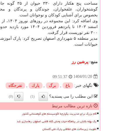
مساحت پنج هکتار دارای ۳۳۰
گوشتخواران، علفخواران، جوندگان و پرندگان و م
بخصوص برای آشنایی کودکان و نوجوانان است.
وی اضافه کرد: این
۳۰۰ نفر توریست قرار گرفت.
حیوانات است.
منبع:
پرشین رز
1404/01/20
09:51:37
تگهای خبر:
باغ
,
برگ
,
پارك
,
تفرجگاه
این مطلب را می پسندید؟
(0)
(1)
تازه ترین مطالب مرتبط
گام بزرگ برای مدیریت یکپارچه اکوسیستم های کوهستانی کشور
یک بهله بالابان در پناهگاه حیات وحش کلاه قاضی اصفهان رهاسازی شد
تقویت زیرساخت های حفاظتی پارک ملی گلستان