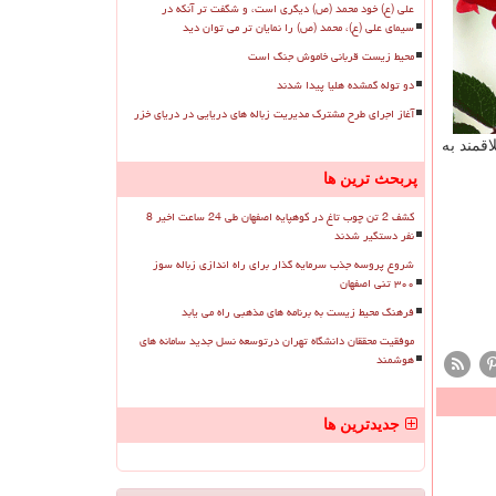
علی (ع) خود محمد (ص) دیگری است، و شگفت تر آنکه در
سیمای علی (ع)، محمد (ص) را نمایان تر می توان دید
محیط زیست قربانی خاموش جنگ است
دو توله گمشده هلیا پیدا شدند
آغاز اجرای طرح مشترک مدیریت زباله های دریایی در دریای خزر
ا ۱۷: ۳۰ پذیرای گردشگران علاقمند به
پربحث ترین ها
کشف 2 تن چوب تاغ در کوهپایه اصفهان طی 24 ساعت اخیر 8
نفر دستگیر شدند
شروع پروسه جذب سرمایه گذار برای راه اندازی زباله سوز
۳۰۰ تنی اصفهان
فرهنگ محیط زیست به برنامه های مذهبی راه می یابد
موفقیت محققان دانشگاه تهران درتوسعه نسل جدید سامانه های
هوشمند
جدیدترین ها