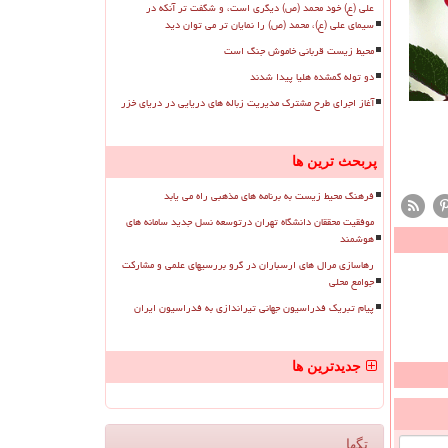
علی (ع) خود محمد (ص) دیگری است، و شگفت تر آنکه در
سیمای علی (ع)، محمد (ص) را نمایان تر می توان دید
محیط زیست قربانی خاموش جنگ است
دو توله گمشده هلیا پیدا شدند
آغاز اجرای طرح مشترک مدیریت زباله های دریایی در دریای خزر
پربحث ترین ها
فرهنگ محیط زیست به برنامه های مذهبی راه می یابد
موفقیت محققان دانشگاه تهران درتوسعه نسل جدید سامانه های
هوشمند
رهاسازی مرال های ارسباران در گرو بررسیهای علمی و مشارکت
جوامع محلی
پیام تبریک فدراسیون جهانی تیراندازی به فدراسیون ایران
جدیدترین ها
تگها