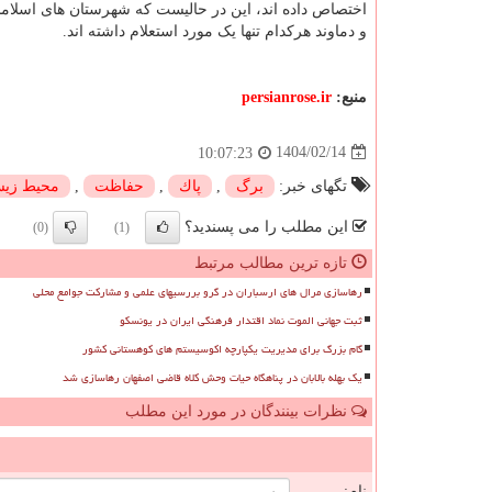
اختصاص داده اند، این در حالیست که شهرستان های اسلا
و دماوند هرکدام تنها یک مورد استعلام داشته اند.
منبع:
persianrose.ir
1404/02/14
10:07:23
تگهای خبر:
برگ
,
پاك
,
حفاظت
,
محیط زی
این مطلب را می پسندید؟
(0)
(1)
تازه ترین مطالب مرتبط
رهاسازی مرال های ارسباران در گرو بررسیهای علمی و مشارکت جوامع محلی
ثبت جهانی الموت نماد اقتدار فرهنگی ایران در یونسکو
گام بزرگ برای مدیریت یکپارچه اکوسیستم های کوهستانی کشور
یک بهله بالابان در پناهگاه حیات وحش کلاه قاضی اصفهان رهاسازی شد
نظرات بینندگان در مورد این مطلب
ن
نام: