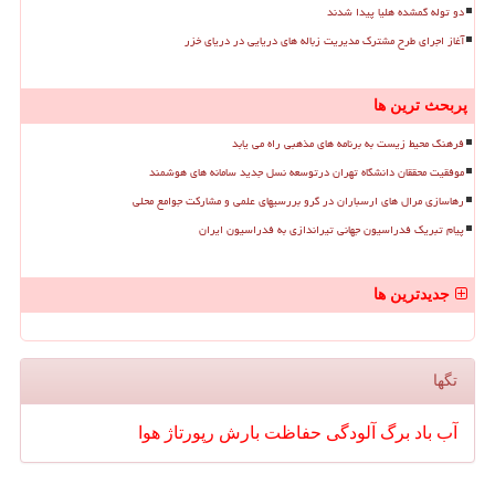
دو توله گمشده هلیا پیدا شدند
آغاز اجرای طرح مشترک مدیریت زباله های دریایی در دریای خزر
پربحث ترین ها
فرهنگ محیط زیست به برنامه های مذهبی راه می یابد
موفقیت محققان دانشگاه تهران درتوسعه نسل جدید سامانه های هوشمند
رهاسازی مرال های ارسباران در گرو بررسیهای علمی و مشارکت جوامع محلی
پیام تبریک فدراسیون جهانی تیراندازی به فدراسیون ایران
جدیدترین ها
تگها
آب
باد
برگ
آلودگی
حفاظت
بارش
رپورتاژ
هوا