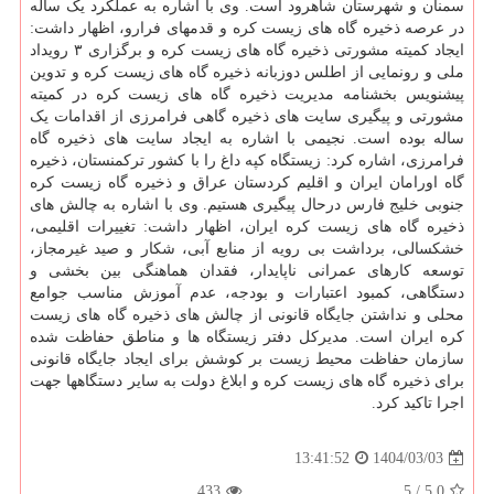
سمنان و شهرستان شاهرود است. وی با اشاره به عملکرد یک ساله
در عرصه ذخیره گاه های زیست کره و قدمهای فرارو، اظهار داشت:
ایجاد کمیته مشورتی ذخیره گاه های زیست کره و برگزاری ۳ رویداد
ملی و رونمایی از اطلس دوزبانه ذخیره گاه های زیست کره و تدوین
پیشنویس بخشنامه مدیریت ذخیره گاه های زیست کره در کمیته
مشورتی و پیگیری سایت های ذخیره گاهی فرامرزی از اقدامات یک
ساله بوده است. نجیمی با اشاره به ایجاد سایت های ذخیره گاه
فرامرزی، اشاره کرد: زیستگاه کپه داغ را با کشور ترکمنستان، ذخیره
گاه اورامان ایران و اقلیم کردستان عراق و ذخیره گاه زیست کره
جنوبی خلیج فارس درحال پیگیری هستیم. وی با اشاره به چالش های
ذخیره گاه های زیست کره ایران، اظهار داشت: تغییرات اقلیمی،
خشکسالی، برداشت بی رویه از منابع آبی، شکار و صید غیرمجاز،
توسعه کارهای عمرانی ناپایدار، فقدان هماهنگی بین بخشی و
دستگاهی، کمبود اعتبارات و بودجه، عدم آموزش مناسب جوامع
محلی و نداشتن جایگاه قانونی از چالش های ذخیره گاه های زیست
کره ایران است. مدیرکل دفتر زیستگاه ها و مناطق حفاظت شده
سازمان حفاظت محیط زیست بر کوشش برای ایجاد جایگاه قانونی
برای ذخیره گاه های زیست کره و ابلاغ دولت به سایر دستگاهها جهت
اجرا تاکید کرد.
1404/03/03
13:41:52
433
5
/
5.0