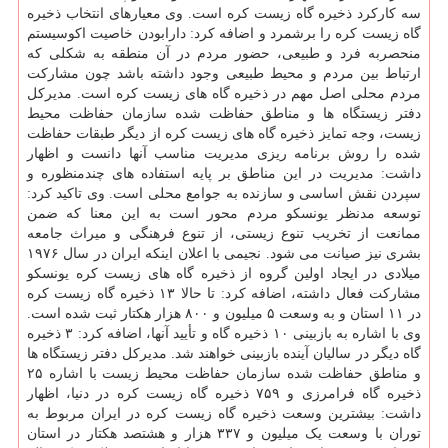
سه کارکرد ذخیره گاه زیست کره است. وی معیارهای انتخاب ذخیره
گاه زیست کره را برشمرد و اضافه کرد: دارابودن خاصیت اکوسیستم
منحصربه فرد و طبیعی، حضور مردم در آن منطقه به شکلی که
ارتباط بین مردم و محیط طبیعی وجود داشته باشد چون مشارکت
مردم محلی اصل مهم در ذخیره گاه های زیست کره است. مدیرکل
دفتر زیستگاه ها و مناطق حفاظت شده سازمان حفاظت محیط
زیست، وجه تمایز ذخیره گاه های زیست کره از دیگر طبقات حفاظت
شده را روش برنامه ریزی مدیریت مناسب آنها دانست و اظهار
داشت: مدیریت در این مناطق بر پایه استفاده های چندمنظوره و
سپردن نقش اساسی و سازنده به جوامع محلی است. وی تاکید کرد:
توسعه مدنظر یونسکو مردم محور است به این معنا که ضمن
ممانعت از تخریب تنوع زیستی، از تنوع فرهنگی و میراث جامعه
بشری نیز صیانت می شود. نجیمی با اعلان اینکه ایران در سال ۱۹۷۶
میلادی در ایجاد اولین گروه از ذخیره گاه های زیست کره یونسکو
مشارکت فعال داشته، اضافه کرد: تا حالا ۱۳ ذخیره گاه زیست کره
در ۱۱ استان و به وسعت ۵ میلیون و ۸۰۰ هزار هکتار ثبت شده است.
وی با اشاره به بازبینی ۱۰ ذخیره گاه و تأیید آنها، اضافه کرد: ۳ ذخیره
گاه دیگر در سالیان آینده بازبینی خواهند شد. مدیرکل دفتر زیستگاه ها
و مناطق حفاظت شده سازمان حفاظت محیط زیست با اشاره ۲۵
ذخیره گاه فرامرزی و ۷۵۹ ذخیره گاه زیست کره در دنیا، اظهار
داشت: بیشترین وسعت ذخیره گاه زیست کره در ایران مربوط به
توران با وسعت یک میلیون و ۳۳۷ هزار و هشتصد هکتار در استان