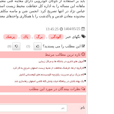
باید بر استفاده از ناوگان خودرویی دارای معاینه فنی م
ماهانه این مساله را به اداره کل حفاظت محیط زیست استان 
عباس نژاد در انتها تصریح کرد: انجمن شن و ماسه مکلف
محدوده معادن قدس و پاکدشت را با همکاری واحدهای معدن
1404/05/25
13:45:25
تگهای خبر:
آلودگی
,
برگ
,
پاك
,
پزشك
این مطلب را می پسندید؟
(0)
(1)
تازه ترین مطالب مرتبط
آمپول های لاغری در باشگاه ها و مراکز زیبایی
کارگروه ارتقاء فرهنگ محافظت از محیط زیست اصفهان شروع به کار کرد
گام بزرگ برای مدیریت یکپارچه اکوسیستم های کوهستانی کشور
یک بهله بالابان در پناهگاه حیات وحش کلاه قاضی اصفهان رهاسازی شد
نظرات بینندگان در مورد این مطلب
ن
نام: