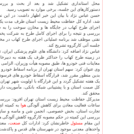
محل استانداری تشکیل شد و بعد از بحث و بررسی
دستورکارهای این جلسه، برخی موارد به تصویب رسید.
حسن عباس نژاد با بیان این خبر اظهار داشت: در این
شد، اداره کل حفاظت محیط زیست استان ظرف مدت یک ه
اجرای طرح کهاب در جایگاه ها و مخازن سوخت را به 
بررسی و نتیجه را برای اجرای کامل طرح به شرکت پخش
نفتی موظف شد برنامه عملیاتی اجرای طرح کهاب در مخاز
جلسه آتی کارگروه تشریح کند.
عباس نژاد اضافه کرد: دانشگاه های علوم پزشکی ایران، 
در زمینه طرح کهاب را حداکثر ظرف یک هفته به دبیرخانه
معاینات فنی خودرو ها، طبق مصوبه هیأت وزیران، الزامی 
بدین منظور مقرر شد، قرارگاه اسقاط خودرو های فرسوده 
یک هفته تشکیل گردد و این قرارگاه با اولویت شهر تهران
کل صمت استان و با پشتیبانی شبکه بانکی، مأموریت دارد
محقق کند.
مدیرکل حفاظت محیط زیست استان تهران افزود: بررسی 
ساعات فعالیت معادن برای کاهش آلودگی
هوا
به کمیته ای
تجارت استان، بخش خصوصی، انجمن شن و ماسه و سازمان
بررسی این کمیته در حکم مصوبه کارگروه کاهش آلودگی هوا
این مقام
مسئول
خاطرنشان کرد: ادارات کل
صنعت
، معد
واحدهای معدنی موجود در شهرستان های قدس و پاکدشت با