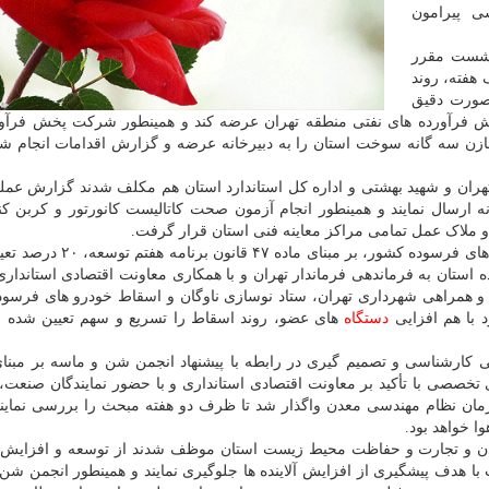
 پیرامون
 نشست مقرر
فته، روند
صورت دقیق
 فرآورده های نفتی منطقه تهران عرضه کند و همینطور شرکت پخش فرآور
ن سه گانه سوخت استان را به دبیرخانه عرضه و گزارش اقدامات انجام شد
تهران و شهید بهشتی و اداره کل استاندارد استان هم مکلف شدند گزارش عمل
 ارسال نمایند و همینطور انجام آزمون صحت کاتالیست کانورتور و کربن کن
و ملاک عمل تمامی مراکز معاینه فنی استان قرار گرفت.
وی عنوان کرد: سهم استان تهران از برنامه اسقاط خودرو های فرسوده کشور، 
استان به فرماندهی فرماندار تهران و با همکاری معاونت اقتصادی استاندا
 و همراهی شهرداری تهران، ستاد نوسازی ناوگان و اسقاط خودرو های فرسوده
 با هم افزایی
دستگاه
های عضو، روند اسقاط را تسریع و سهم تعیین شده ا
کارشناسی و تصمیم گیری در رابطه با پیشنهاد انجمن شن و ماسه بر مبن
 تخصصی با تأکید بر معاونت اقتصادی استانداری و با حضور نمایندگان صنعت،
 نظام مهندسی معدن واگذار شد تا ظرف دو هفته مبحث را بررسی نمایند 
 خواهد بود.
ن و تجارت و حفاظت محیط زیست استان موظف شدند از توسعه و افزایش
 هدف پیشگیری از افزایش آلاینده ها جلوگیری نمایند و همینطور انجمن شن