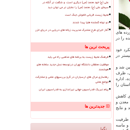
علی (ع) خود محمد (ص) دیگری است، و شگفت تر آنکه در
سیمای علی (ع)، محمد (ص) را نمایان تر می توان دید
محیط زیست قربانی خاموش جنگ است
دو توله گمشده هلیا پیدا شدند
آغاز اجرای طرح مشترک مدیریت زباله های دریایی در دریای خزر
ده های
ه را در
پربحث ترین ها
کرد خود
یستر در
فرهنگ محیط زیست به برنامه های مذهبی راه می یابد
موفقیت محققان دانشگاه تهران درتوسعه نسل جدید سامانه های
بر مبنای ماده ۴۷ قانون برنامه هفتم توسعه، ۲۰ درصد تعیین شد و
هوشمند
ری، ظرف
رهاسازی مرال های ارسباران در گرو بررسیهای علمی و مشارکت
، اداره
جوامع محلی
ستان را
پیام تبریک فدراسیون جهانی تیراندازی به فدراسیون ایران
ای کاهش
 معدن و
جدیدترین ها
و نتایج
 ظرفیت
 و ماسه
تگها