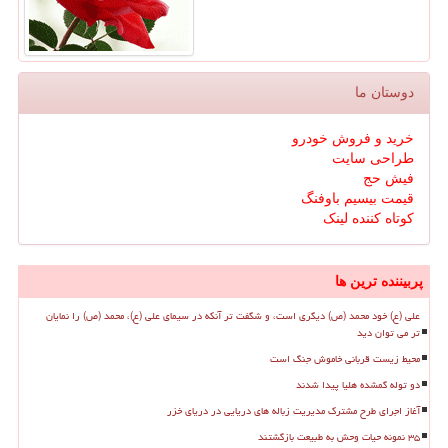
دوستان ما
خرید و فروش خودرو
طراحی سایت
فیش حج
قیمت بیسیم باوفنگ
کوتاه کننده لینک
پربیننده ترین ها
علی (ع) خود محمد (ص) دیگری است، و شگفت تر آنکه در سیمای علی (ع)، محمد (ص) را نمایان
تر می توان دید
محیط زیست قربانی خاموش جنگ است
دو توله گمشده هلیا پیدا شدند
آغاز اجرای طرح مشترک مدیریت زباله های دریایی در دریای خزر
۳۵ نمونه حیات وحش به طبیعت بازگشتند