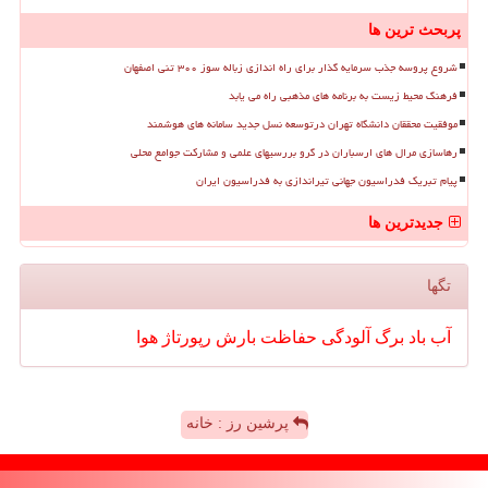
پربحث ترین ها
شروع پروسه جذب سرمایه گذار برای راه اندازی زباله سوز ۳۰۰ تنی اصفهان
فرهنگ محیط زیست به برنامه های مذهبی راه می یابد
موفقیت محققان دانشگاه تهران درتوسعه نسل جدید سامانه های هوشمند
رهاسازی مرال های ارسباران در گرو بررسیهای علمی و مشارکت جوامع محلی
پیام تبریک فدراسیون جهانی تیراندازی به فدراسیون ایران
جدیدترین ها
تگها
آب
باد
برگ
آلودگی
حفاظت
بارش
رپورتاژ
هوا
پرشین رز : خانه