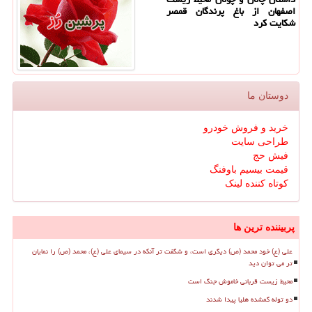
اصفهان از باغ پرندگان قمصر
شکایت کرد
دوستان ما
خرید و فروش خودرو
طراحی سایت
فیش حج
قیمت بیسیم باوفنگ
کوتاه کننده لینک
پربیننده ترین ها
علی (ع) خود محمد (ص) دیگری است، و شگفت تر آنکه در سیمای علی (ع)، محمد (ص) را نمایان
تر می توان دید
محیط زیست قربانی خاموش جنگ است
دو توله گمشده هلیا پیدا شدند