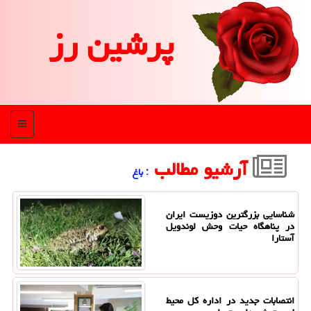
پرشین رز
منو
آرشیو مطالب
: باغ
شناسایی بزرگترین دوزیست ایران
در پناهگاه حیات وحش لوندویل
آستارا
انتصابات جدید در اداره کل محیط