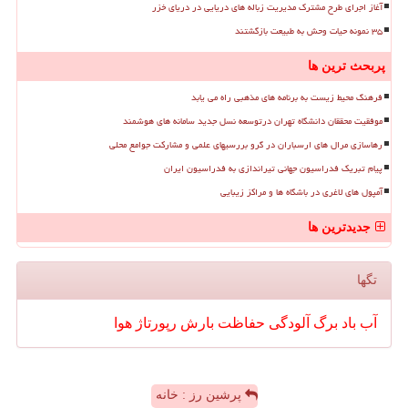
آغاز اجرای طرح مشترک مدیریت زباله های دریایی در دریای خزر
۳۵ نمونه حیات وحش به طبیعت بازگشتند
پربحث ترین ها
فرهنگ محیط زیست به برنامه های مذهبی راه می یابد
موفقیت محققان دانشگاه تهران درتوسعه نسل جدید سامانه های هوشمند
رهاسازی مرال های ارسباران در گرو بررسیهای علمی و مشارکت جوامع محلی
پیام تبریک فدراسیون جهانی تیراندازی به فدراسیون ایران
آمپول های لاغری در باشگاه ها و مراکز زیبایی
جدیدترین ها
تگها
آب
باد
برگ
آلودگی
حفاظت
بارش
رپورتاژ
هوا
پرشین رز : خانه